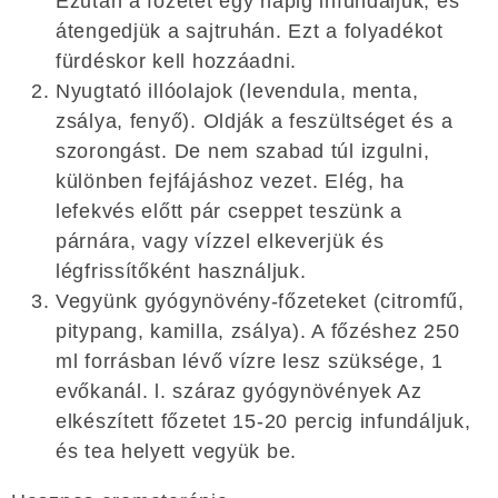
Ezután a főzetet egy napig infundáljuk, és
átengedjük a sajtruhán. Ezt a folyadékot
fürdéskor kell hozzáadni.
Nyugtató illóolajok (levendula, menta,
zsálya, fenyő). Oldják a feszültséget és a
szorongást. De nem szabad túl izgulni,
különben fejfájáshoz vezet. Elég, ha
lefekvés előtt pár cseppet teszünk a
párnára, vagy vízzel elkeverjük és
légfrissítőként használjuk.
Vegyünk gyógynövény-főzeteket (citromfű,
pitypang, kamilla, zsálya). A főzéshez 250
ml forrásban lévő vízre lesz szüksége, 1
evőkanál. l. száraz gyógynövények Az
elkészített főzetet 15-20 percig infundáljuk,
és tea helyett vegyük be.