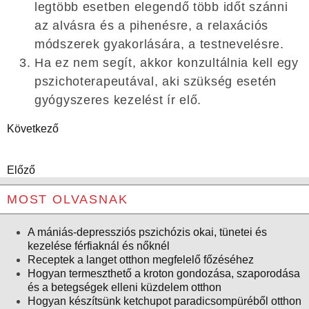
legtöbb esetben elegendő több időt szánni
az alvásra és a pihenésre, a relaxációs
módszerek gyakorlására, a testnevelésre.
Ha ez nem segít, akkor konzultálnia kell egy
pszichoterapeutával, aki szükség esetén
gyógyszeres kezelést ír elő.
Következő
Előző
MOST OLVASNAK
A mániás-depressziós pszichózis okai, tünetei és
kezelése férfiaknál és nőknél
Receptek a langet otthon megfelelő főzéséhez
Hogyan termeszthető a kroton gondozása, szaporodása
és a betegségek elleni küzdelem otthon
Hogyan készítsünk ketchupot paradicsompüréből otthon