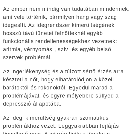
Az ember nem mindig van tudatában mindennek,
ami vele történik, bármilyen hang vagy szag
idegesíti. Az idegrendszer kimerültségének
hosszú távú tünetei felnőtteknél egyéb
funkcionális rendellenességekhez vezetnek:
aritmia, vérnyomás-, szív- és egyéb belső
szervek problémái.
Az ingerlékenység és a túlzott sértő érzés arra
készteti a nőt, hogy elhatárolódjon a közeli
barátoktól és rokonoktól. Egyedül marad a
problémájával, és egyre mélyebbre süllyed a
depresszió állapotába.
Az idegi kimerültség gyakran szomatikus
problémákhoz vezet. Leggyakrabban fejfájás
figyelhető meg. A migrén tipikus tünetei a