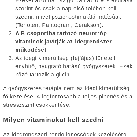
Ezeket azonban szigorúan az orvos előírása
szerint és csak a nap első felében kell
szedni, mivel pszichostimuláló hatásúak
(Tenoten, Pantogram, Cerakson).
A B csoportba tartozó neurotróp
vitaminok javítják az idegrendszer
működését
Az idegi kimerültség (fejfájás) tüneteit
enyhítő, nyugtató hatású gyógyszerek. Ezek
közé tartozik a glicin.
A gyógyszeres terápia nem az idegi kimerültség
fő kezelése. A legfontosabb a teljes pihenés és a
stresszszint csökkentése.
Milyen vitaminokat kell szedni
Az idegrendszeri rendellenességek kezelésére