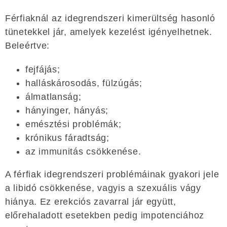
Férfiaknál az idegrendszeri kimerültség hasonló
tünetekkel jár, amelyek kezelést igényelhetnek.
Beleértve:
fejfájás;
halláskárosodás, fülzúgás;
álmatlanság;
hányinger, hányás;
emésztési problémák;
krónikus fáradtság;
az immunitás csökkenése.
A férfiak idegrendszeri problémáinak gyakori jele
a libidó csökkenése, vagyis a szexuális vágy
hiánya. Ez erekciós zavarral jár együtt,
előrehaladott esetekben pedig impotenciához