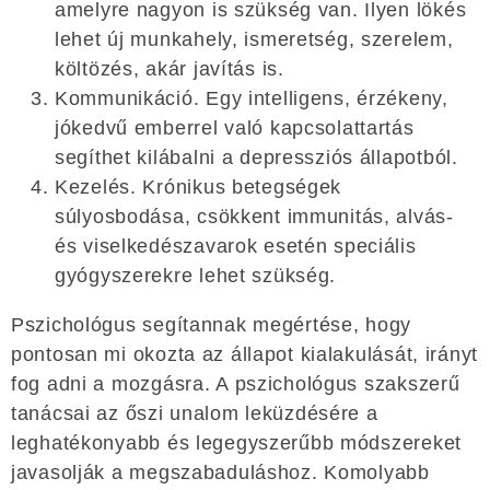
amelyre nagyon is szükség van. Ilyen lökés
lehet új munkahely, ismeretség, szerelem,
költözés, akár javítás is.
Kommunikáció. Egy intelligens, érzékeny,
jókedvű emberrel való kapcsolattartás
segíthet kilábalni a depressziós állapotból.
Kezelés. Krónikus betegségek
súlyosbodása, csökkent immunitás, alvás-
és viselkedészavarok esetén speciális
gyógyszerekre lehet szükség.
Pszichológus segítannak megértése, hogy
pontosan mi okozta az állapot kialakulását, irányt
fog adni a mozgásra. A pszichológus szakszerű
tanácsai az őszi unalom leküzdésére a
leghatékonyabb és legegyszerűbb módszereket
javasolják a megszabaduláshoz. Komolyabb