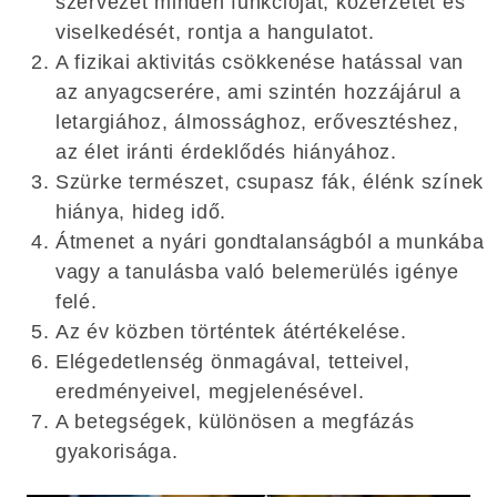
szervezet minden funkcióját, közérzetét és
viselkedését, rontja a hangulatot.
A fizikai aktivitás csökkenése hatással van
az anyagcserére, ami szintén hozzájárul a
letargiához, álmossághoz, erővesztéshez,
az élet iránti érdeklődés hiányához.
Szürke természet, csupasz fák, élénk színek
hiánya, hideg idő.
Átmenet a nyári gondtalanságból a munkába
vagy a tanulásba való belemerülés igénye
felé.
Az év közben történtek átértékelése.
Elégedetlenség önmagával, tetteivel,
eredményeivel, megjelenésével.
A betegségek, különösen a megfázás
gyakorisága.