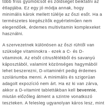
több friss gyümölcsöt és zöldséget beiktatni az
étlapjába. Ez egy jó módja annak, hogy
minimális károk mellett túlélje az őszi esőt. Ha a
természetes kiegészítők egyértelműen nem
elegendőek, érdemes multivitamin komplexeket
használni.
A szervezetnek különösen az őszi rühtől van
szüksége vitaminokra - ezek a C- és D-
vitaminok. Az elsőt citrusfélékből és savanyú
káposztából, valamint közönséges hagymából
lehet beszerezni, D-vitaminért pedig érdemes
szoláriumba menni. A minimális és szigorúan
adagolt expozíció nem árt. Ha ez ki van zárva,
akkor a D-vitamint tablettákban kell
bevennie
,
miután előzőleg átment a szintre vonatkozó
teszteken. A felesleg ugyanolyan káros lesz, mint