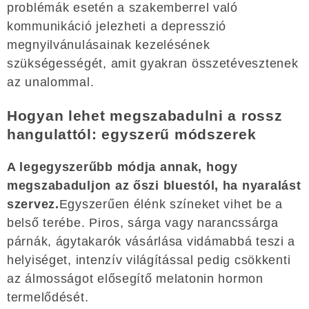
problémák esetén a szakemberrel való
kommunikáció jelezheti a depresszió
megnyilvánulásainak kezelésének
szükségességét, amit gyakran összetévesztenek
az unalommal.
Hogyan lehet megszabadulni a rossz
hangulattól: egyszerű módszerek
A legegyszerűbb módja annak, hogy
megszabaduljon az őszi bluestól, ha nyaralást
szervez.
Egyszerűen élénk színeket vihet be a
belső terébe. Piros, sárga vagy narancssárga
párnák, ágytakarók vásárlása vidámabbá teszi a
helyiséget, intenzív világítással pedig csökkenti
az álmosságot elősegítő melatonin hormon
termelődését.