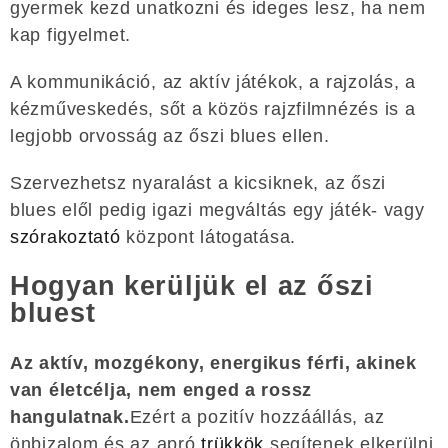
gyermek kezd unatkozni és ideges lesz, ha nem
kap figyelmet.
A kommunikáció, az aktív játékok, a rajzolás, a
kézműveskedés, sőt a közös rajzfilmnézés is a
legjobb orvosság az őszi blues ellen.
Szervezhetsz nyaralást a kicsiknek, az őszi
blues elől pedig igazi megváltás egy játék- vagy
szórakoztató
központ látogatása.
Hogyan kerüljük el az őszi
bluest
Az aktív, mozgékony, energikus férfi, akinek
van életcélja, nem enged a rossz
hangulatnak.
Ezért a pozitív hozzáállás, az
önbizalom és az apró
trükkök
segítenek elkerülni