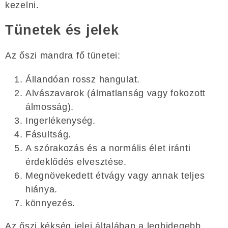
kezelni.
Tünetek és jelek
Az őszi mandra fő tünetei:
Állandóan rossz hangulat.
Alvászavarok (álmatlanság vagy fokozott
álmosság).
Ingerlékenység.
Fásultság.
A szórakozás és a normális élet iránti
érdeklődés elvesztése.
Megnövekedett étvágy vagy annak teljes
hiánya.
könnyezés.
Az őszi kékség jelei általában a leghidegebb