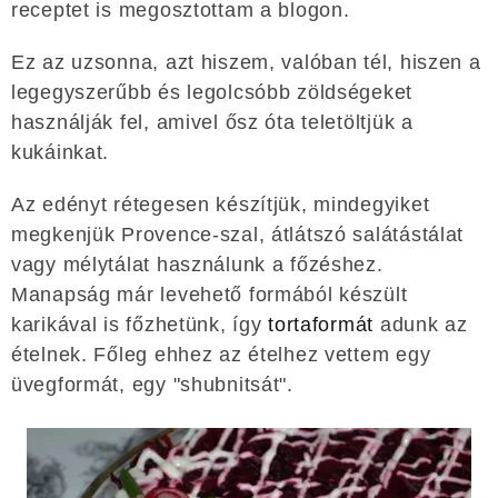
receptet is megosztottam a blogon.
Ez az uzsonna, azt hiszem, valóban tél, hiszen a
legegyszerűbb és legolcsóbb zöldségeket
használják fel, amivel ősz óta teletöltjük a
kukáinkat.
Az edényt rétegesen készítjük, mindegyiket
megkenjük Provence-szal, átlátszó salátástálat
vagy mélytálat használunk a főzéshez.
Manapság már levehető formából készült
karikával is főzhetünk, így
tortaformát
adunk az
ételnek. Főleg ehhez az ételhez vettem egy
üvegformát, egy "shubnitsát".