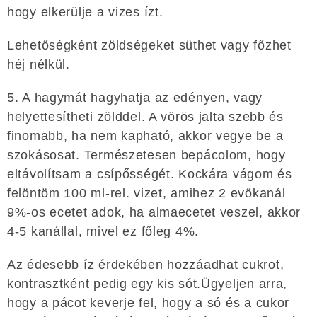
hogy elkerülje a vizes ízt.
Lehetőségként zöldségeket süthet vagy főzhet
héj nélkül.
5. A hagymát hagyhatja az edényen, vagy
helyettesítheti zölddel. A vörös jalta szebb és
finomabb, ha nem kapható, akkor vegye be a
szokásosat. Természetesen bepácolom, hogy
eltávolítsam a csípősségét. Kockára vágom és
felöntöm 100 ml-rel. vizet, amihez 2 evőkanál
9%-os ecetet adok, ha almaecetet veszel, akkor
4-5 kanállal, mivel ez főleg 4%.
Az édesebb íz érdekében hozzáadhat cukrot,
kontrasztként pedig egy kis sót.Ügyeljen arra,
hogy a pácot keverje fel, hogy a só és a cukor