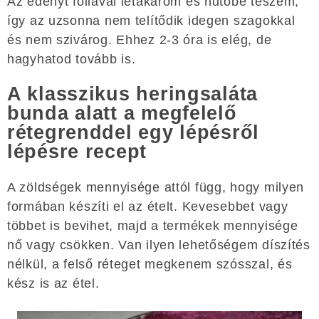
Az edényt fóliával letakarom és hűtőbe teszem,
így az uzsonna nem telítődik idegen szagokkal
és nem szivárog. Ehhez 2-3 óra is elég, de
hagyhatod tovább is.
A klasszikus heringsaláta
bunda alatt a megfelelő
rétegrenddel egy lépésről
lépésre recept
A zöldségek mennyisége attól függ, hogy milyen
formában készíti el az ételt. Kevesebbet vagy
többet is bevihet, majd a termékek mennyisége
nő vagy csökken. Van ilyen lehetőségem díszítés
nélkül, a felső réteget megkenem szósszal, és
kész is az étel.