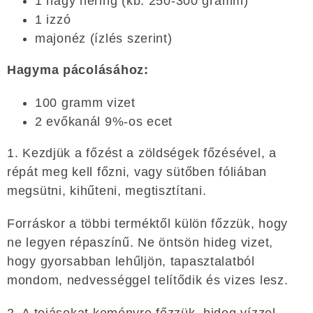
1 nagy hering (kb. 250-300 gramm)
1 izzó
majonéz (ízlés szerint)
Hagyma pácolásához:
100 gramm vizet
2 evőkanál 9%-os ecet
1. Kezdjük a főzést a zöldségek főzésével, a
répát meg kell főzni, vagy sütőben fóliában
megsütni, kihűteni, megtisztítani.
Forráskor a többi terméktől külön főzzük, hogy
ne legyen répaszínű. Ne öntsön hideg vizet,
hogy gyorsabban lehűljön, tapasztalatból
mondom, nedvességgel telítődik és vizes lesz.
2. A tojásokat keményre főzzük, hideg vízzel