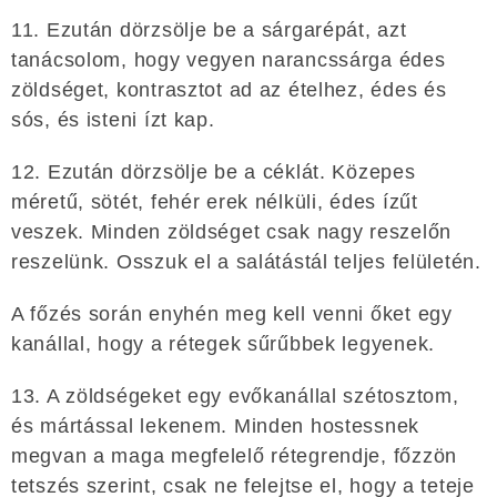
11. Ezután dörzsölje be a sárgarépát, azt
tanácsolom, hogy vegyen narancssárga édes
zöldséget, kontrasztot ad az ételhez, édes és
sós, és isteni ízt kap.
12. Ezután dörzsölje be a céklát. Közepes
méretű, sötét, fehér erek nélküli, édes ízűt
veszek. Minden zöldséget csak nagy reszelőn
reszelünk. Osszuk el a salátástál teljes felületén.
A főzés során enyhén meg kell venni őket egy
kanállal, hogy a rétegek sűrűbbek legyenek.
13. A zöldségeket egy evőkanállal szétosztom,
és mártással lekenem. Minden hostessnek
megvan a maga megfelelő rétegrendje, főzzön
tetszés szerint, csak ne felejtse el, hogy a teteje