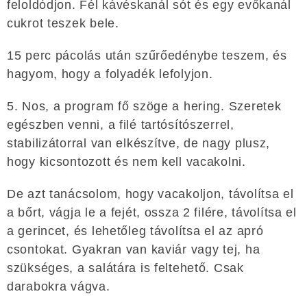
feloldódjon. Fél kávéskanál sót és egy evőkanál
cukrot teszek bele.
15 perc pácolás után szűrőedénybe teszem, és
hagyom, hogy a folyadék lefolyjon.
5. Nos, a program fő szöge a hering. Szeretek
egészben venni, a filé tartósítószerrel,
stabilizátorral van elkészítve, de nagy plusz,
hogy kicsontozott és nem kell vacakolni.
De azt tanácsolom, hogy vacakoljon, távolítsa el
a bőrt, vágja le a fejét, ossza 2 filére, távolítsa el
a gerincet, és lehetőleg távolítsa el az apró
csontokat. Gyakran van kaviár vagy tej, ha
szükséges, a salátára is feltehető. Csak
darabokra vágva.