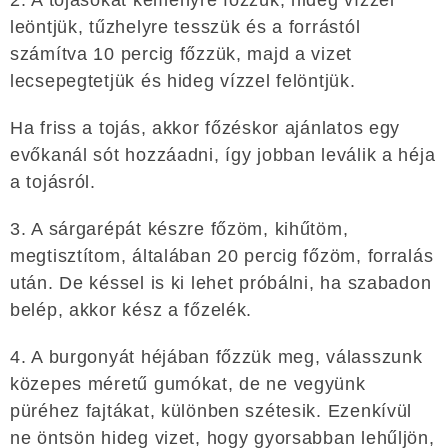
leöntjük, tűzhelyre tesszük és a forrástól
számítva 10 percig főzzük, majd a vizet
lecsepegtetjük és hideg vízzel felöntjük.
Ha friss a tojás, akkor főzéskor ajánlatos egy
evőkanál sót hozzáadni, így jobban leválik a héja
a tojásról.
3. A sárgarépát készre főzöm, kihűtöm,
megtisztítom, általában 20 percig főzöm, forralás
után. De késsel is ki lehet próbálni, ha szabadon
belép, akkor kész a főzelék.
4. A burgonyát héjában főzzük meg, válasszunk
közepes méretű gumókat, de ne vegyünk
püréhez fajtákat, különben szétesik. Ezenkívül
ne öntsön hideg vizet, hogy gyorsabban lehűljön,