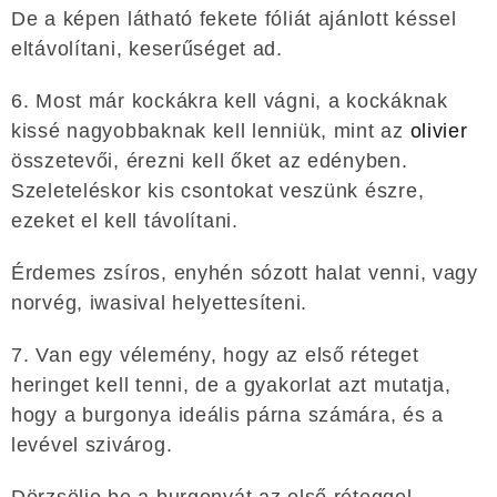
De a képen látható fekete fóliát ajánlott késsel
eltávolítani, keserűséget ad.
6. Most már kockákra kell vágni, a kockáknak
kissé nagyobbaknak kell lenniük, mint az
olivier
összetevői, érezni kell őket az edényben.
Szeleteléskor kis csontokat veszünk észre,
ezeket el kell távolítani.
Érdemes zsíros, enyhén sózott halat venni, vagy
norvég, iwasival helyettesíteni.
7. Van egy vélemény, hogy az első réteget
heringet kell tenni, de a gyakorlat azt mutatja,
hogy a burgonya ideális párna számára, és a
levével szivárog.
Dörzsölje be a burgonyát az első réteggel,