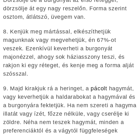
dörzsölje át egy nagy reszelőn. Forma szerint
osztom, átlátszó, üvegem van.
8. Kenjük meg mártással, elkészíthetjük
magunknak vagy megvehetjük, én 67%-ot
veszek. Ezenkívül keverheti a burgonyát
majonézzel, ahogy sok háziasszony teszi, és
rakjon ki egy réteget, és kenje meg a forma alját
szósszal.
9. Majd kirakjuk rá a heringet, a
pácolt
hagymát,
vagy keverhetjük a haldarabokat a hagymával és
a burgonyára fektetjük. Ha nem szereti a hagyma
illatát vagy ízét, főzze nélküle, vagy cserélje ki
zöldre. Néha nem teszek hagymát, minden a
preferenciáktól és a vágytól függfeleségek