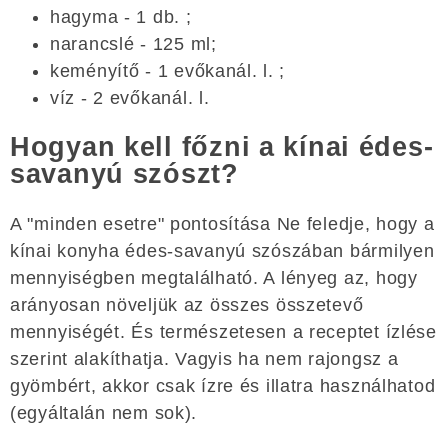
hagyma - 1 db. ;
narancslé - 125 ml;
keményítő - 1 evőkanál. l. ;
víz - 2 evőkanál. l.
Hogyan kell főzni a kínai édes-
savanyú szószt?
A "minden esetre" pontosítása Ne feledje, hogy a
kínai konyha édes-savanyú szószában bármilyen
mennyiségben megtalálható. A lényeg az, hogy
arányosan növeljük az összes összetevő
mennyiségét. És természetesen a receptet ízlése
szerint alakíthatja. Vagyis ha nem rajongsz a
gyömbért, akkor csak ízre és illatra használhatod
(egyáltalán nem sok).