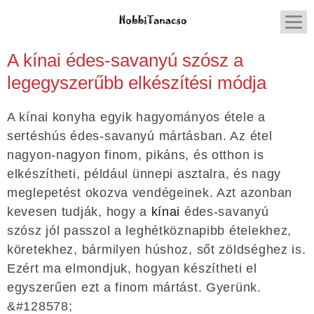
A kínai édes-savanyú szósz a
legegyszerűbb elkészítési módja
A kínai konyha egyik hagyományos étele a
sertéshús édes-savanyú mártásban. Az étel
nagyon-nagyon finom, pikáns, és otthon is
elkészítheti, például ünnepi asztalra, és nagy
meglepetést okozva vendégeinek. Azt azonban
kevesen tudják, hogy a
kínai
édes-savanyú
szósz jól passzol a leghétköznapibb ételekhez,
köretekhez, bármilyen húshoz, sőt zöldséghez is.
Ezért ma elmondjuk, hogyan készítheti el
egyszerűen ezt a finom mártást. Gyerünk.
&#128578;