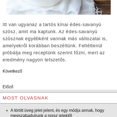
Itt van ugyanaz a tartós kínai édes-savanyú
szósz, amit ma kaptunk. Az édes-savanyú
szósznak egyébként vannak más változatai is,
amelyekről korábban beszéltünk. Feltétlenül
próbálja meg receptünk szerint főzni, mert az
eredmény nagyon tetszetős.
Következő
Előző
MOST OLVASNAK
A törött üveg jelet jelent, és egy módja annak, hogy
megszabaduljunk a rossz jelektől