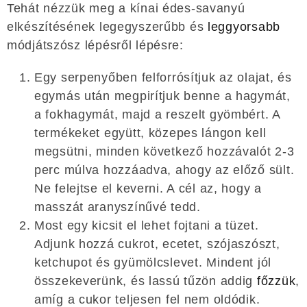
Tehát nézzük meg a kínai édes-savanyú
elkészítésének legegyszerűbb és
leggyorsabb
módjátszósz lépésről lépésre:
Egy serpenyőben felforrósítjuk az olajat, és
egymás után megpirítjuk benne a hagymát,
a fokhagymát, majd a reszelt gyömbért. A
termékeket együtt, közepes lángon kell
megsütni, minden következő hozzávalót 2-3
perc múlva hozzáadva, ahogy az előző sült.
Ne felejtse el keverni. A cél az, hogy a
masszát aranyszínűvé tedd.
Most egy kicsit el lehet fojtani a tüzet.
Adjunk hozzá cukrot, ecetet, szójaszószt,
ketchupot és gyümölcslevet. Mindent jól
összekeverünk, és lassú tűzön addig
főzzük
,
amíg a cukor teljesen fel nem oldódik.