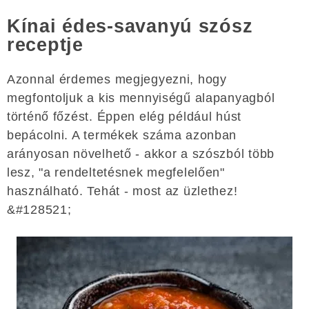
Kínai édes-savanyú szósz
receptje
Azonnal érdemes megjegyezni, hogy
megfontoljuk a kis mennyiségű alapanyagból
történő főzést. Éppen elég például húst
bepácolni. A termékek száma azonban
arányosan növelhető - akkor a szószból több
lesz, "a rendeltetésnek megfelelően"
használható. Tehát - most az üzlethez!
&#128521;