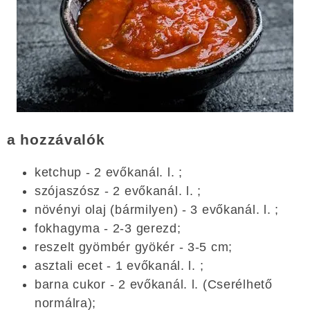
a hozzávalók
ketchup - 2 evőkanál. l. ;
szójaszósz - 2 evőkanál. l. ;
növényi olaj (bármilyen) - 3 evőkanál. l. ;
fokhagyma - 2-3 gerezd;
reszelt gyömbér gyökér - 3-5 cm;
asztali ecet - 1 evőkanál. l. ;
barna cukor - 2 evőkanál. l. (Cserélhető
normálra);