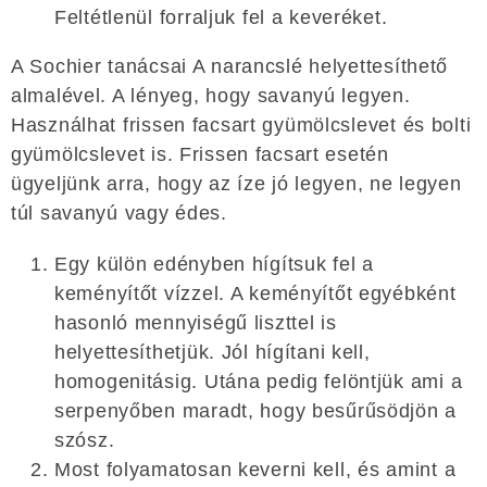
Feltétlenül forraljuk fel a keveréket.
A Sochier tanácsai A narancslé helyettesíthető
almalével. A lényeg, hogy savanyú legyen.
Használhat frissen facsart gyümölcslevet és bolti
gyümölcslevet is. Frissen facsart esetén
ügyeljünk arra, hogy az íze jó legyen, ne legyen
túl savanyú vagy édes.
Egy külön edényben hígítsuk fel a
keményítőt vízzel. A keményítőt egyébként
hasonló mennyiségű liszttel is
helyettesíthetjük. Jól hígítani kell,
homogenitásig. Utána pedig felöntjük ami a
serpenyőben maradt, hogy besűrűsödjön a
szósz.
Most folyamatosan keverni kell, és amint a