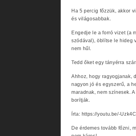
Ha 5 percig főzzük, akkor v
és világosabbak.
Engedje le a forró vizet (a
szódával), öblítse le hideg 
nem hűl.
Tedd őket egy tányérra szár
Ahhoz, hogy ragyogjanak, d
nagyon jó és egyszerű, a h
maradnak, nem színesek. A h
borítják.
Írta: https://youtu.be/-Uzk4
De érdemes tovább főzni, me
nem káros!