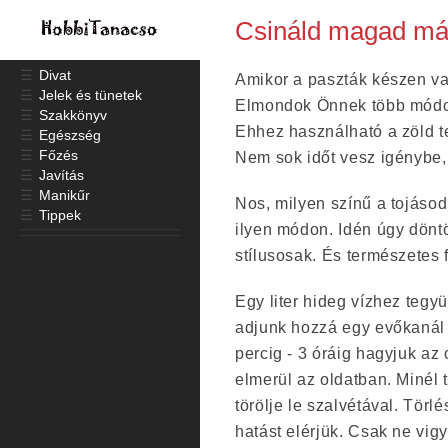
Csináld magad már
☰
Divat
Amikor a paszták készen va
☰
Jelek és tünetek
Elmondok Önnek több módot
☰
Szakkönyv
Ehhez használható a zöld tea
☰
Egészség
☰
Főzés
Nem sok időt vesz igénybe,
☰
Javítás
☰
Manikűr
Nos, milyen színű a tojásod
☰
Tippek
ilyen módon. Idén úgy dönt
stílusosak. És természetes 
Egy liter hideg vízhez tegy
adjunk hozzá egy evőkanál e
percig - 3 óráig hagyjuk az
elmerül az oldatban. Minél t
törölje le szalvétával. Törl
hatást elérjük. Csak ne vigy