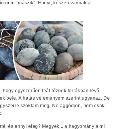
ín nem "
mászik
". Ennyi, készen vannak a
, hogy egyszerűen teát főznek forrásban lévő
tenek bele. A hatás véleményem szerint ugyanaz. De
egyszerre szoktam meg. Ne aggódjon, nem csak
z.
ettél és ennyi elég? Megyek... a hagyomány a mi