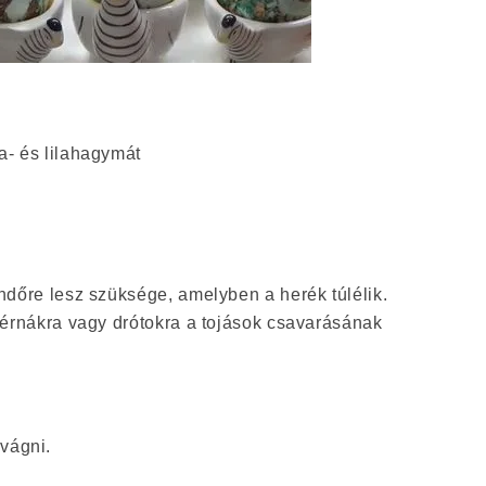
- és lilahagymát
dőre lesz szüksége, amelyben a herék túlélik.
érnákra vagy drótokra a tojások csavarásának
vágni.