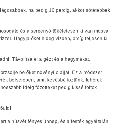
ilágosabbak, ha pedig 10 percig, akkor sötétebbek
 mosogató és a serpenyő tökéletesen ki van mosva
vízzel. Hagyja őket hideg vízben, amíg teljesen ki
adni. Távolítsa el a gézt és a hagymákat.
örzsölje be őket növényi olajjal. Ez a módszer
erék belsejében, amit kevésbé főztünk, fehérek
osszabb ideig főzötteket pedig kissé foltok
C6uIqI
rt a húsvét fényes ünnep, és a festék egyáltalán