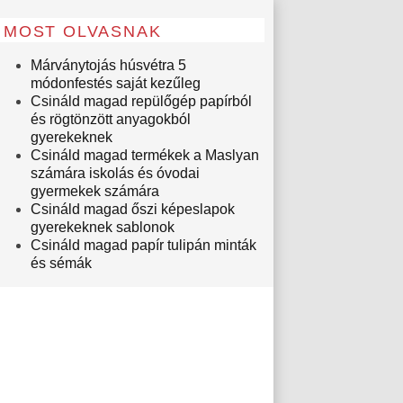
MOST OLVASNAK
Márványtojás húsvétra 5
módonfestés saját kezűleg
Csináld magad repülőgép papírból
és rögtönzött anyagokból
gyerekeknek
Csináld magad termékek a Maslyan
számára iskolás és óvodai
gyermekek számára
Csináld magad őszi képeslapok
gyerekeknek sablonok
Csináld magad papír tulipán minták
és sémák