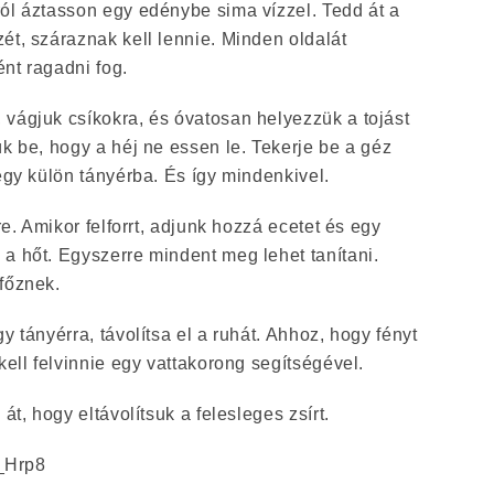
ól áztasson egy edénybe sima vízzel. Tedd át a
ét, száraznak kell lennie. Minden oldalát
nt ragadni fog.
 vágjuk csíkokra, és óvatosan helyezzük a tojást
ük be, hogy a héj ne essen le. Tekerje be a géz
 egy külön tányérba. És így mindenkivel.
zre. Amikor felforrt, adjunk hozzá ecetet és egy
a hőt. Egyszerre mindent meg lehet tanítani.
főznek.
y tányérra, távolítsa el a ruhát. Ahhoz, hogy fényt
kell felvinnie egy vattakorong segítségével.
át, hogy eltávolítsuk a felesleges zsírt.
N_Hrp8