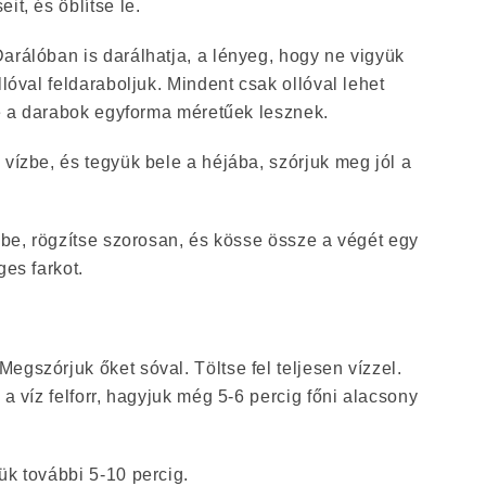
it, és öblítse le.
arálóban is darálhatja, a lényeg, hogy ne vigyük
llóval feldaraboljuk. Mindent csak ollóval lehet
 de a darabok egyforma méretűek lesznek.
 vízbe, és tegyük bele a héjába, szórjuk meg jól a
e be, rögzítse szorosan, és kösse össze a végét egy
ges farkot.
egszórjuk őket sóval. Töltse fel teljesen vízzel.
 a víz felforr, hagyjuk még 5-6 percig főni alacsony
ük további 5-10 percig.