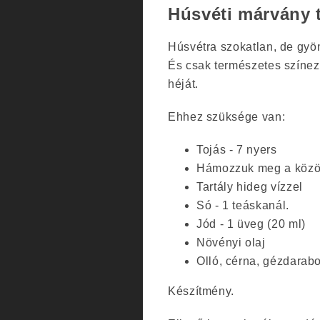
Húsvéti márvány 
Húsvétra szokatlan, de gyö
És csak természetes színez
héját.
Ehhez szüksége van:
Tojás - 7 nyers
Hámozzuk meg a közön
Tartály hideg vízzel
Só - 1 teáskanál.
Jód - 1 üveg (20 ml)
Növényi olaj
Olló, cérna, gézdarab
Készítmény.