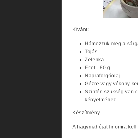
Kívánt:
Hámozzuk meg a sárga
Tojás
Zelenka
Ecet - 80 g
Napraforgóolaj
Gézre vagy vékony ken
Szintén szükség van c
kényelméhez.
Készítmény.
A hagymahéjat finomra kell 