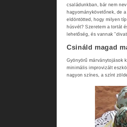
családunkban, bár nem ne
hagyománykövetőnek, de a k
eldöntötted, hogy milyen tí
húsvét? Szeretem a tortát é
lehetőség, és vannak "divat
Csináld magad má
Gyönyörű márványtojások k
minimális improvizált eszk
nagyon színes, a színt zöl