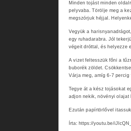
Minden tojást minden oldalr
pelyvaba. Törölje meg a kez
megszórjuk héjjal. Helyenké
Vegyük a harisnyanadrágot,
egy ruhadarabra. Jól tekerj
végeit dróttal, és helyezze
A vizet feltesszük főni a tű
buborék zöldet. Csökkentse 
Várja meg, amíg 6-7 percig 
Tegye át a kész tojásokat eg
adjon nekik, növényi olajat 
Ezután papírtörlővel itassuk 
Írta: https://youtu.be/iJIcQ