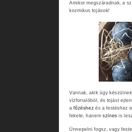
Amikor megszáradnak, a sz
kozmikus tojások!
Vannak, akik úgy készülnek
vízforralóból, és tojást ej
a
főzéshez
és a festéshez 
fekete, hanem
színes
is les
Ünnepelni fogsz, vagy fest