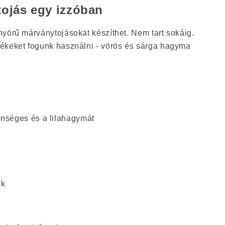
tojás egy izzóban
nyörű márványtojásokat készíthet. Nem tart sokáig.
ékeket fogunk használni - vörös és sárga hagyma
séges és a lilahagymát
ok