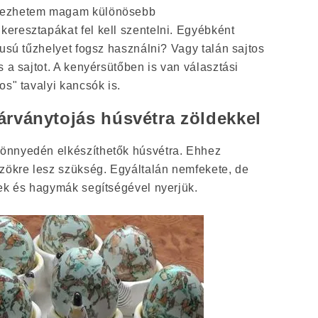
vezhetem magam különösebb
eresztapákat fel kell szentelni. Egyébként
pusú tűzhelyet fogsz használni? Vagy talán sajtos
s a sajtot. A kenyérsütőben is van választási
os" tavalyi kancsók is.
rványtojás húsvétra zöldekkel
önnyedén elkészíthetők húsvétra. Ehhez
özökre lesz szükség. Egyáltalán nemfekete, de
dek és hagymák segítségével nyerjük.