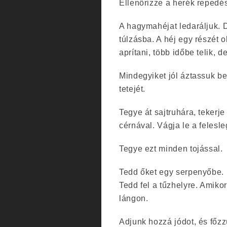
Ellenőrizze a herék repedése
A hagymahéjat ledaráljuk. D
túlzásba. A héj egy részét o
aprítani, több időbe telik,
Mindegyiket jól áztassuk be
tetejét.
Tegye át sajtruhára, tekerj
cérnával. Vágja le a felesle
Tegye ezt minden tojással.
Tedd őket egy serpenyőbe. M
Tedd fel a tűzhelyre. Amikor
lángon.
Adjunk hozzá jódot, és főzz