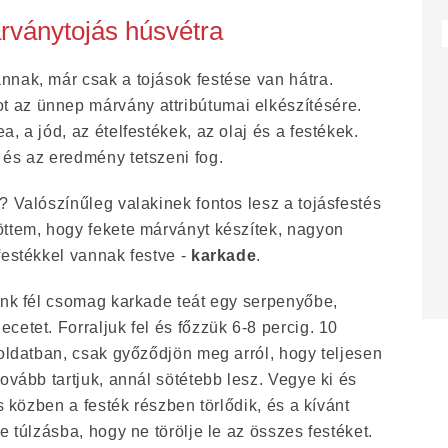
ványtojás húsvétra
nnak, már csak a tojások festése van hátra.
 az ünnep márvány attribútumai elkészítésére.
, a jód, az ételfestékek, az olaj és a festékek.
 és az eredmény tetszeni fog.
? Valószínűleg valakinek fontos lesz a tojásfestés
öttem, hogy fekete márványt készítek, nagyon
festékkel vannak festve -
karkade
.
ünk fél csomag karkade teát egy serpenyőbe,
cetet. Forraljuk fel és főzzük 6-8 percig. 10
 oldatban, csak győződjön meg arról, hogy teljesen
ovább tartjuk, annál sötétebb lesz. Vegye ki és
és közben a festék részben törlődik, és a kívánt
e túlzásba, hogy ne törölje le az összes festéket.