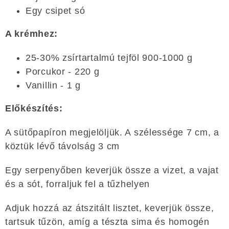
Egy csipet só
A krémhez:
25-30% zsírtartalmú tejföl 900-1000 g
Porcukor - 220 g
Vanillin - 1 g
Előkészítés:
A sütőpapíron megjelöljük. A szélessége 7 cm, a
köztük lévő távolság 3 cm
Egy serpenyőben keverjük össze a vizet, a vajat
és a sót, forraljuk fel a tűzhelyen
Adjuk hozzá az átszitált lisztet, keverjük össze,
tartsuk tűzön, amíg a tészta sima és homogén