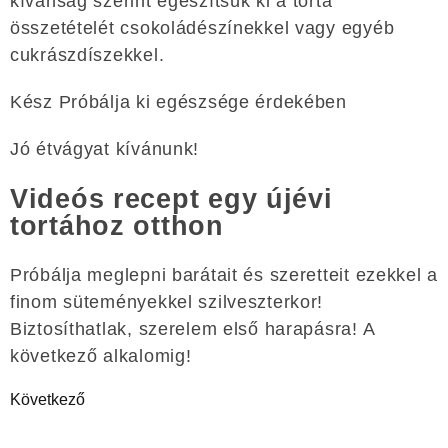
kívánság szerint egészítsük ki a torta
összetételét csokoládészínekkel vagy egyéb
cukrászdíszekkel.
Kész Próbálja ki egészsége érdekében
Jó étvágyat kívánunk!
Videós recept egy újévi
tortához otthon
Próbálja meglepni barátait és szeretteit ezekkel a
finom süteményekkel szilveszterkor!
Biztosíthatlak, szerelem első harapásra! A
következő alkalomig!
Következő