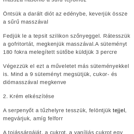
Öntsük a darált diót az edénybe, keverjük össze
a sűrű masszával
Fedjük le a tepsit szilikon szőnyeggel. Rátesszük
a gofritortát, megkenjük masszával.A süteményt
180 fokra melegített sütőbe küldjük 3 percre
Végezzük el ezt a műveletet más süteményekkel
is. Mind a 9 süteményt megsütjük, cukor- és
diómasszával megkenve
2. Krém elkészítése
A serpenyőt a tűzhelyre tesszük, felöntjük
tejjel
,
megvárjuk, amíg felforr
A tojássárgáját, a cukrot, a vaníliás cukrot egy