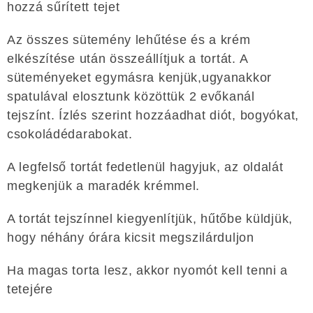
hozzá sűrített tejet
Az összes sütemény lehűtése és a krém
elkészítése után összeállítjuk a tortát. A
süteményeket egymásra kenjük,ugyanakkor
spatulával elosztunk közöttük 2 evőkanál
tejszínt. Ízlés szerint hozzáadhat diót, bogyókat,
csokoládédarabokat.
A legfelső tortát fedetlenül hagyjuk, az oldalát
megkenjük a maradék krémmel.
A tortát tejszínnel kiegyenlítjük, hűtőbe küldjük,
hogy néhány órára kicsit megszilárduljon
Ha magas torta lesz, akkor nyomót kell tenni a
tetejére