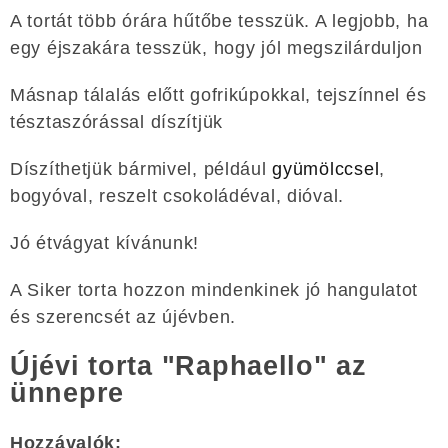
A tortát több órára hűtőbe tesszük. A legjobb, ha
egy éjszakára tesszük, hogy jól megszilárduljon
Másnap tálalás előtt gofrikúpokkal, tejszínnel és
tésztaszórással díszítjük
Díszíthetjük bármivel, például
gyümölccsel
,
bogyóval, reszelt csokoládéval, dióval.
Jó étvágyat kívánunk!
A Siker torta hozzon mindenkinek jó hangulatot
és szerencsét az újévben.
Újévi torta "Raphaello" az
ünnepre
Hozzávalók: