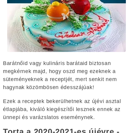
Barátnőid vagy kulináris barátaid biztosan
megkérnek majd, hogy oszd meg ezeknek a
süteményeknek a receptjét, mert senkit nem
hagynak közömbösen édesszájúak!
Ezek a receptek bekerülhetnek az újévi asztal
étlapjába, kiváló kiegészítői lesznek ennek az
ünnepi és varázslatos eseménynek.
Torta a 2020-2021-es újévre -