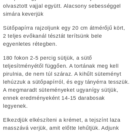
olvasztott vajjal együtt. Alacsony sebességgel
simára keverjük
Sütőpapírra rajzoljunk egy 20 cm átmérőjű kört,
2 teljes evőkanál tésztát terítsünk bele
egyenletes rétegben.
180 fokon 2-5 percig sütjük, a sütő
teljesítményétől függően. A tortának meg kell
pirulnia, de nem túl száraz. A kihűlt süteményt
lehúzzuk a sütőpapírról, és egy tányérra tesszük.
A megmaradt süteményeket ugyanígy sütjük,
ennek eredményeként 14-15 darabosak
legyenek.
Elkezdjük elkészíteni a krémet, a tejszínt laza
masszává verjük, amit előtte lehűtjük. Adjunk