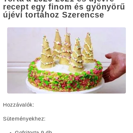
recept egy finom és gyönyörű
újévi tortához Szerencse
Hozzávalók:
Süteményekhez:
Gofritorta 9 db.