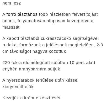
nem lesz
A
forró tésztához
több részletben felvert tojást
adunk, folyamatosan alaposan kevergetve a
masszát
A kapott tésztából cukrászzacskó segítségével
rudakat formázunk a jelölésnek megfelelően, 2-3
cm távolságot hagyva közöttük
220 fokra előmelegített sütőben 10 perc alatt
enyhén aranybarnára sütjük
A nyersdarabok lehűtése után késsel
kiegyenlíthetők
Kezdjük a krém elkészítését.