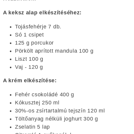
A keksz alap elkészítéséhez:
Tojásfehérje 7 db.
Só 1 csipet
125 g porcukor
Pörkölt aprított mandula 100 g
Liszt 100 g
Vaj - 120 g
A krém elkészítése:
Fehér csokoládé 400 g
Kókusztej 250 ml
30%-os zsírtartalmú tejszín 120 ml
Töltőanyag nélküli joghurt 300 g
Zselatin 5 lap