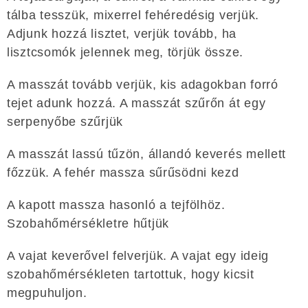
tálba tesszük, mixerrel fehéredésig verjük.
Adjunk hozzá lisztet, verjük tovább, ha
lisztcsomók jelennek meg, törjük össze.
A masszát tovább verjük, kis adagokban forró
tejet adunk hozzá. A masszát szűrőn át egy
serpenyőbe szűrjük
A masszát lassú tűzön, állandó keverés mellett
főzzük. A fehér massza sűrűsödni kezd
A kapott massza hasonló a tejfölhöz.
Szobahőmérsékletre hűtjük
A vajat keverővel felverjük. A vajat egy ideig
szobahőmérsékleten tartottuk, hogy kicsit
megpuhuljon.