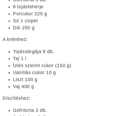
9 tojásfehérje
Porcukor 225 g
Só 1 csipet
Dió 250 g
A krémhez:
Tojássárgája 9 db.
Tej 1 l
Ízlés szerint cukor (150 g)
Vaníliás cukor 10 g
Liszt 100 g
Vaj 400 g
Díszítéshez:
Gofritorta 2 db.