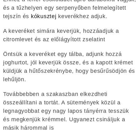
és a tűzhelyen egy serpenyőben felmelegített
tejszín és
kókusztej
keverékhez adjuk.
A keveréket simára keverjük, hozzáadjuk a
citromlevet és az előlágyított zselatint
Öntsük a keveréket egy tálba, adjunk hozzá
joghurtot, jól keverjük össze, és a kapott krémet
küldjük a hűtőszekrénybe, hogy besűrűsödjön és
lehűljön.
Továbbebben a szakaszban elkezdheti
összeállítani a tortát. A sütemények közül a
legnagyobbat egy nagy lapos tányérra tesszük
és megkenjük krémmel. Ugyanezt csináljuk a
másik hárommal is