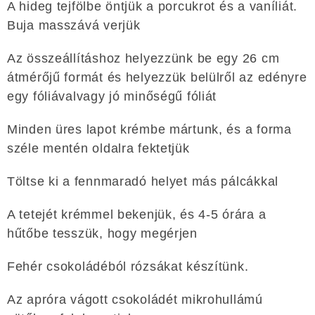
A hideg tejfölbe öntjük a porcukrot és a vaníliát.
Buja masszává verjük
Az összeállításhoz helyezzünk be egy 26 cm
átmérőjű formát és helyezzük belülről az edényre
egy fóliávalvagy jó minőségű fóliát
Minden üres lapot krémbe mártunk, és a forma
széle mentén oldalra fektetjük
Töltse ki a fennmaradó helyet más pálcákkal
A tetejét krémmel bekenjük, és 4-5 órára a
hűtőbe tesszük, hogy megérjen
Fehér csokoládéból rózsákat készítünk.
Az apróra vágott csokoládét mikrohullámú