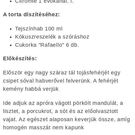
Citromlé 1 evőkanál. l.
A torta díszítéséhez:
Tejszínhab 100 ml
Kókuszreszelék a szóráshoz
Cukorka "Rafaello" 6 db.
Előkészítés:
Először egy nagy száraz tál tojásfehérjét egy
csipet sóval habverővel felverünk. A fehérjét
kemény habbá verjük
Ide adjuk az apróra vágott pörkölt mandulát, a
lisztet, a porcukrot, a sót és az előolvasztott
vajat. Az egészet alaposan keverjük össze, amíg
homogén masszát nem kapunk