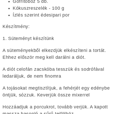
Gofritoboz 5 db.
Kókuszreszelék - 100 g
Ízlés szerint édesipari por
Készítmény:
1. Süteményt készítünk
A süteményekből elkezdjük elkészíteni a tortát.
Ehhez először meg kell darálni a diót.
A diót celofán zacskóba tesszük és sodrófával
ledaráljuk, de nem finomra
A tojásokat megtisztítjuk, a fehérjét egy edénybe
öntjük, sózzuk. Keverjük össze mixerrel
Hozzáadjuk a porcukrot, tovább verjük. A kapott
massza hasonló a sűrű tejfölhöz