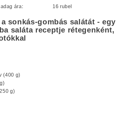
 adag ára:
16 rubel
 a sonkás-gombás salátát - egy
a saláta receptje rétegenként,
fotókkal
 (400 g)
g)
250 g)