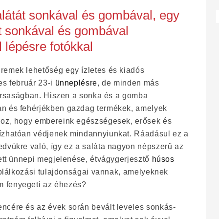
látát sonkával és gombával, egy
pt sonkával és gombával
 lépésre fotókkal
remek lehetőség egy ízletes és kiadós
es február 23-i
ünneplésre
, de minden más
rsaságban. Hiszen a sonka és a gomba
an és fehérjékben gazdag termékek, amelyek
hoz, hogy embereink egészségesek, erősek és
bízhatóan védjenek mindannyiunkat. Ráadásul ez a
edvükre való, így ez a saláta nagyon népszerű az
lett ünnepi megjelenése, étvágygerjesztő
húsos
táplálkozási tulajdonságai vannak, amelyeknek
 fenyegeti az éhezés?
ncére és az évek során bevált leveles sonkás-