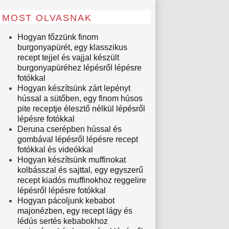
MOST OLVASNAK
Hogyan főzzünk finom
burgonyapürét, egy klasszikus
recept tejjel és vajjal készült
burgonyapüréhez lépésről lépésre
fotókkal
Hogyan készítsünk zárt lepényt
hússal a sütőben, egy finom húsos
pite receptje élesztő nélkül lépésről
lépésre fotókkal
Deruna cserépben hússal és
gombával lépésről lépésre recept
fotókkal és videókkal
Hogyan készítsünk muffinokat
kolbásszal és sajttal, egy egyszerű
recept kiadós muffinokhoz reggelire
lépésről lépésre fotókkal
Hogyan pácoljunk kebabot
majonézben, egy recept lágy és
lédús sertés kebabokhoz