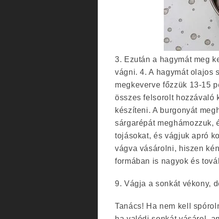
3. Ezután a hagymát meg ke
vágni. 4. A hagymát olajos
megkeverve főzzük 13-15 pe
összes felsorolt ​​hozzávaló 
készíteni. A burgonyát megh
sárgarépát meghámozzuk, é
tojásokat, és vágjuk apró 
vágva vásárolni, hiszen k
formában is nagyok és tová
9. Vágja a sonkát vékony, d
Tanács! Ha nem kell spóroln
ha valódi sonkát vásárol, a