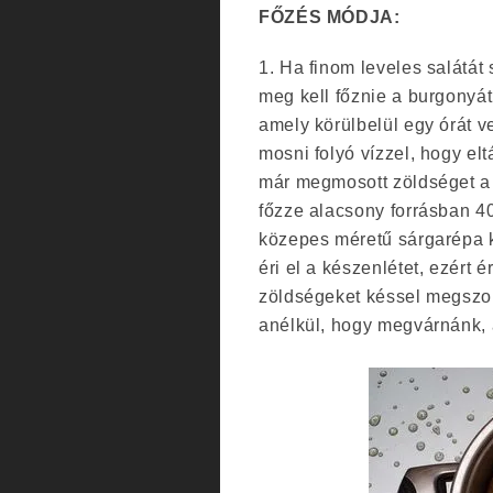
FŐZÉS MÓDJA:
1. Ha finom leveles salátát
meg kell főznie a burgonyát
amely körülbelül egy órát v
mosni folyó vízzel, hogy el
már megmosott zöldséget a b
főzze alacsony forrásban 4
közepes méretű sárgarépa k
éri el a készenlétet, ezért 
zöldségeket késsel megszon
anélkül, hogy megvárnánk, 