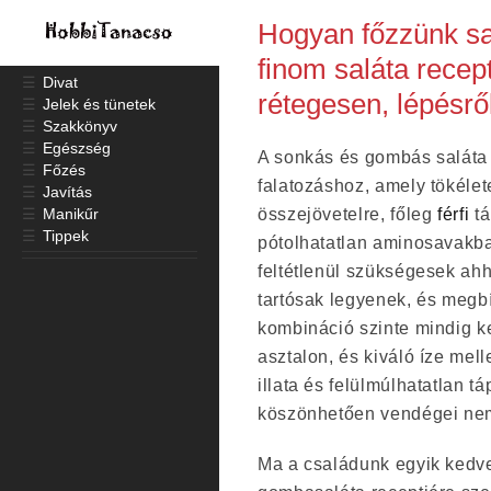
Hogyan főzzünk sa
finom saláta rece
☰
Divat
rétegesen, lépésről
☰
Jelek és tünetek
☰
Szakkönyv
☰
Egészség
A sonkás és gombás saláta 
☰
Főzés
falatozáshoz, amely tökélet
☰
Javítás
☰
Manikűr
összejövetelre, főleg
férfi
tá
☰
Tippek
pótolhatatlan aminosavakb
feltétlenül szükségesek ah
tartósak legyenek, és meg
kombináció szinte mindig k
asztalon, és kiváló íze mel
illata és felülmúlhatatlan 
köszönhetően vendégei nem
Ma a családunk egyik kedve