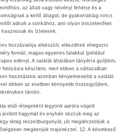
omfihús, az állati vagy növényi fehérje és a
omságnak a kellő állagot, de gyakorlatilag nincs
ízesítőt adnak a sonkához, ami olyan összetevőket
 hasznosak és ízletesek.
zes hozzávalója elkészült, elkezdheti rétegezni
mély formát, magas egyenes falakkal (például
lapos edényt. A salátát általában tányérra gyűjtöm,
y fotózásra készítem, mert ebben a változatban
honi használatra azonban kényelmesebb a salátát
ivel ebben az esetben könnyebb összegyűjteni,
ekrényben tárolni.
ta első rétegeként tegyünk apróra vágott
 pirított hagymát és enyhén sózzuk meg az
egy réteg reszeltburgonyát, jól megdörzsöljük a
őségesen megkenjük majonézzel. 12. A következő