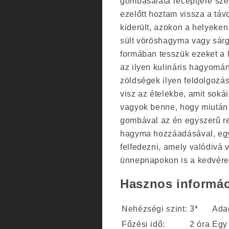
gombasaláta receptjére szer
ezelőtt hoztam vissza a táv
kiderült, azokon a helyeke
sült vöröshagyma vagy sárg
formában tesszük ezeket a 
az ilyen kulináris hagyomá
zöldségek ilyen feldolgozá
visz az ételekbe, amit sokái
vagyok benne, hogy miután e
gombával az én egyszerű rec
hagyma hozzáadásával, egy 
felfedezni, amely valódivá 
ünnepnapokon is a kedvére 
Hasznos informác
Nehézségi szint:
3*
Ada
Főzési idő:
2 óra
Egy 