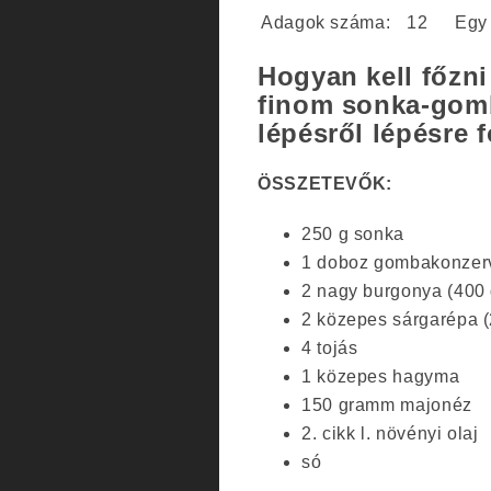
Adagok száma:
12
Egy
Hogyan kell főzni
finom sonka-gomb
lépésről lépésre 
ÖSSZETEVŐK:
250 g sonka
1 doboz gombakonzerv
2 nagy burgonya (400 
2 közepes sárgarépa (
4 tojás
1 közepes hagyma
150 gramm majonéz
2. cikk l. növényi olaj
só