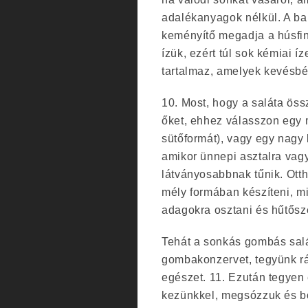
adalékanyagok nélkül. A bar
keményítő megadja a húsfin
ízük, ezért túl sok kémiai 
tartalmaz, amelyek kevésbé
10. Most, hogy a saláta öss
őket, ehhez válasszon egy 
sütőformát), vagy egy nagy 
amikor ünnepi asztalra vag
látványosabbnak tűnik. Ott
mély formában készíteni, m
adagokra osztani és hűtősz
Tehát a sonkás gombás salá
gombakonzervet, tegyünk rá
egészet. 11. Ezután tegyen 
kezünkkel, megsózzuk és b