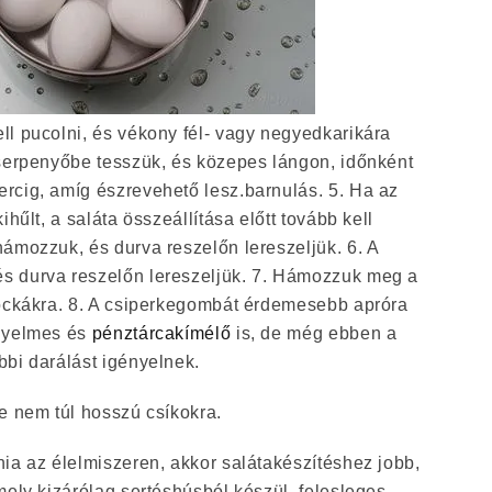
ll pucolni, és vékony fél- vagy negyedkarikára
 serpenyőbe tesszük, és közepes lángon, időnként
rcig, amíg észrevehető lesz.barnulás. 5. Ha az
kihűlt, a saláta összeállítása előtt tovább kell
ámozzuk, és durva reszelőn lereszeljük. 6. A
s durva reszelőn lereszeljük. 7. Hámozzuk meg a
kockákra. 8. A csiperkegombát érdemesebb apróra
ényelmes és
pénztárcakímélő
is, de még ebben a
bbi darálást igényelnek.
e nem túl hosszú csíkokra.
ia az élelmiszeren, akkor salátakészítéshez jobb,
mely kizárólag sertéshúsból készül, felesleges