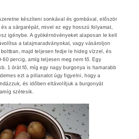
 szeretne készíteni sonkával és gombával, először
 és a sárgarépát, mivel ez egy hosszú folyamat,
esz igénybe. A gyökérnövényeket alaposan le kell
távolítsa a talajmaradványokat, vagy vásároljon
oltban, majd teljesen fedje le hideg vízzel, és
0-60 percig, amíg teljesen meg nem fő. Egy
b. 1 órát fő, míg egy nagy burgonya is hamarabb
érdemes ezt a pillanatot úgy figyelni, hogy a
dázzuk, és időben eltávolítjuk a burgonyát
amíg szétesik.