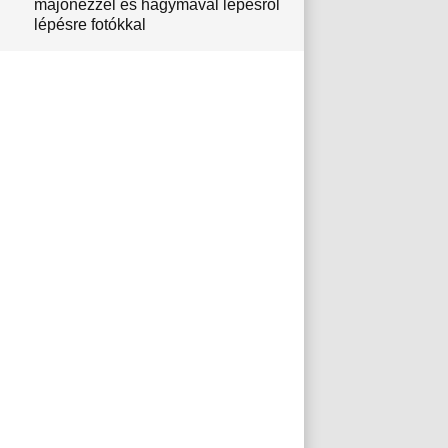
majonézzel és hagymával lépésről
lépésre fotókkal