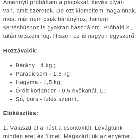
Amennyit próbáltam a pácokkal, kevés olyan
van, amit szeretek. De ezt kiemeltem magamnak.
most már nem csak bárányhoz, hanem
sertéshúshoz is gyakran használom. Próbáld ki,
talán tetszeni fog. Hiszen ez is nagyon egyszerű.
Hozzávalók:
Bárány - 4 kg.;
Paradicsom - 1,5 kg;
Hagyma - 1,5 kg;
Őrölt koriander - 0,5 evőkanál. L.;
Só, bors - ízlés szerint.
Előkészítés:
1. Válaszd el a húst a csontoktól. Levágtunk
minden eret és filmet. Megszárítjuk az enyémet.