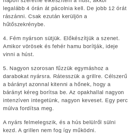
napon szeretné elkészíteni a húst, akkor
legalább 4 órán át pácolnia kell. De jobb 12 órát
rászánni. Csak ezután kerüljön a
hűtőszekrénybe.
4. Fém nyárson sütjük. Előkészítjük a szenet.
Amikor vörösek és fehér hamu borítják, ideje
vinni a húst.
5. Nagyon szorosan fűzzük egymáshoz a
darabokat nyársra. Rátesszük a grillre. Célszerű
a bárányt azonnal kitenni a hőnek, hogy a
bárányt kéreg borítsa be. Az opakhallal nagyon
intenzíven integetünk, nagyon keveset. Egy perc
múlva fordítsa meg.
A nyárs felmelegszik, és a hús belülről sülni
kezd. A grillen nem fog így működni.