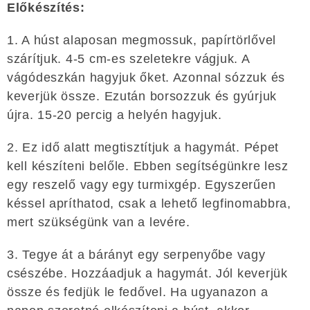
Előkészítés:
1. A húst alaposan megmossuk, papírtörlővel
szárítjuk. 4-5 cm-es szeletekre vágjuk. A
vágódeszkán hagyjuk őket. Azonnal sózzuk és
keverjük össze. Ezután borsozzuk és gyúrjuk
újra. 15-20 percig a helyén hagyjuk.
2. Ez idő alatt megtisztítjuk a hagymát. Pépet
kell készíteni belőle. Ebben segítségünkre lesz
egy reszelő vagy egy turmixgép. Egyszerűen
késsel apríthatod, csak a lehető legfinomabbra,
mert szükségünk van a levére.
3. Tegye át a bárányt egy serpenyőbe vagy
csészébe. Hozzáadjuk a hagymát. Jól keverjük
össze és fedjük le fedővel. Ha ugyanazon a