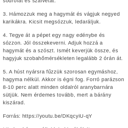
sodrófát és szalvétát.
3. Hámozzuk meg a hagymát és vágjuk negyed
karikákra. Kicsit megsózzuk, ledaráljuk.
4. Tegye át a pépet egy nagy edénybe és
sózzon. Jól összekeverni. Adjuk hozzá a
hagymát és a szószt. Ismét keverjük össze, és
hagyjuk szobahőmérsékleten legalább 2 órán át.
5. A húst nyársra fűzzük szorosan egymáshoz,
hagyma nélkül. Akkor is égni fog. Forró parázson
8-10 perc alatt minden oldalról aranybarnára
sütjük. Nem érdemes tovább, mert a bárány
kiszárad.
Forrás: https://youtu.be/DKqcyiU-qY