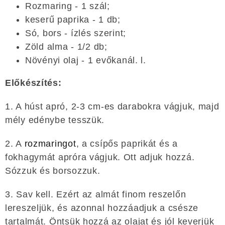
Rozmaring - 1 szál;
keserű paprika - 1 db;
Só, bors - ízlés szerint;
Zöld alma - 1/2 db;
Növényi olaj - 1 evőkanál. l.
Előkészítés:
1. A húst apró, 2-3 cm-es darabokra vágjuk, majd
mély edénybe tesszük.
2. A
rozmaringot
, a csípős paprikát és a
fokhagymát apróra vágjuk. Ott adjuk hozzá.
Sózzuk és borsozzuk.
3. Sav kell. Ezért az almát finom reszelőn
lereszeljük, és azonnal hozzáadjuk a csésze
tartalmát. Öntsük hozzá az olajat és jól keverjük