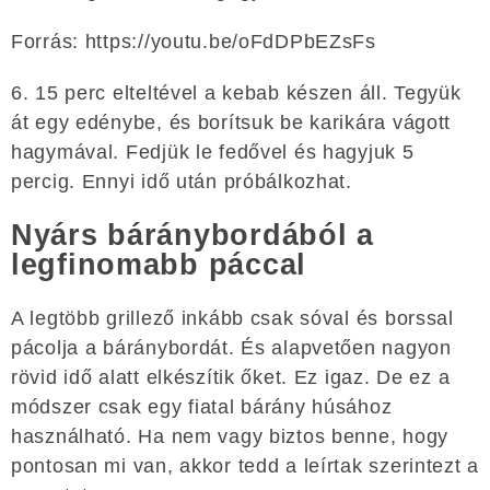
Forrás: https://youtu.be/oFdDPbEZsFs
6. 15 perc elteltével a kebab készen áll. Tegyük
át egy edénybe, és borítsuk be karikára vágott
hagymával. Fedjük le fedővel és hagyjuk 5
percig. Ennyi idő után próbálkozhat.
Nyárs báránybordából a
legfinomabb páccal
A legtöbb grillező inkább csak sóval és borssal
pácolja a báránybordát. És alapvetően nagyon
rövid idő alatt elkészítik őket. Ez igaz. De ez a
módszer csak egy fiatal bárány húsához
használható. Ha nem vagy biztos benne, hogy
pontosan mi van, akkor tedd a leírtak szerintezt a