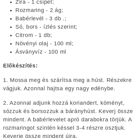
Zira - 1 csipet;
Rozmaring - 2 ág;
Babérlevél - 3 db .;
Só, bors - ízlés szerint;
Citrom - 1 db;
Növényi olaj - 100 ml;
Ásványvíz - 100 ml
Előkészítés:
1. Mossa meg és szárítsa meg a húst. Részekre
vágjuk. Azonnal hajtsa egy nagy edénybe.
2. Azonnal adjunk hozzá koriandert, köményt,
sózzuk és borsozzuk a bárányhúst. Keverj össze
mindent. A babérlevelet apró darabokra törjük. A
rozmaringot szintén késsel 3-4 részre osztjuk.
Keverje össze mindent újra.