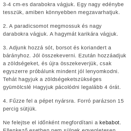
3-4 cm-es darabokra vágjuk. Egy nagy edénybe
tesszük, amiben könnyebben megzavarhatjuk.
2. A paradicsomot megmossuk és nagy
darabokra vágjuk. A hagymát karikára vágjuk.
3. Adjunk hozzá sót, borsot és koriandert a
bárányhoz. Jól összekeverni. Ezután hozzáadjuk
a zöldségeket, és újra összekeverjük, csak
egyszerre próbálunk mindent jól lenyomkodni.
Tehát hagyjuk a zöldségeketszükséges
gyümölcslé Hagyjuk pácolódni legalább 4 órát.
4. Fűzze fel a pépet nyársra. Forró parázson 15
percig sütjük.
Ne felejtse el időnként megfordítani a
kebabot
.
Ellenkező esetben nem sülnek egyenletesen.