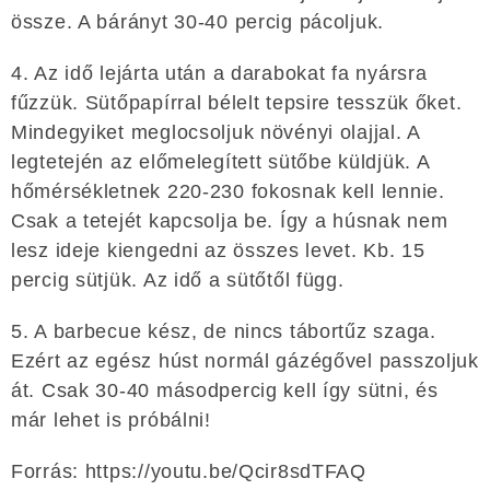
össze. A bárányt 30-40 percig pácoljuk.
4. Az idő lejárta után a darabokat fa nyársra
fűzzük. Sütőpapírral bélelt tepsire tesszük őket.
Mindegyiket meglocsoljuk növényi olajjal. A
legtetején az előmelegített sütőbe küldjük. A
hőmérsékletnek 220-230 fokosnak kell lennie.
Csak a tetejét kapcsolja be. Így a húsnak nem
lesz ideje kiengedni az összes levet. Kb. 15
percig sütjük. Az idő a sütőtől függ.
5. A barbecue kész, de nincs tábortűz szaga.
Ezért az egész húst normál gázégővel passzoljuk
át. Csak 30-40 másodpercig kell így sütni, és
már lehet is próbálni!
Forrás: https://youtu.be/Qcir8sdTFAQ