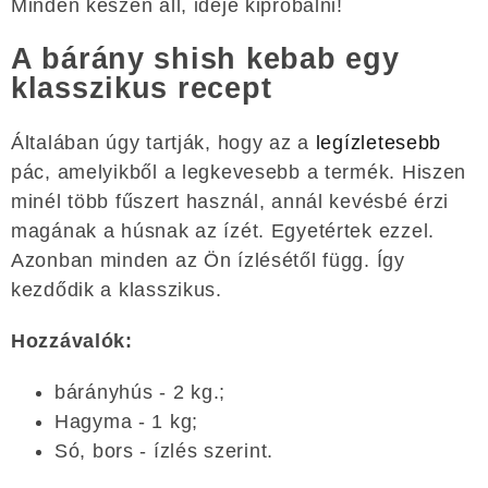
Minden készen áll, ideje kipróbálni!
A bárány shish kebab egy
klasszikus recept
Általában úgy tartják, hogy az a
legízletesebb
pác, amelyikből a legkevesebb a termék. Hiszen
minél több fűszert használ, annál kevésbé érzi
magának a húsnak az ízét. Egyetértek ezzel.
Azonban minden az Ön ízlésétől függ. Így
kezdődik a klasszikus.
Hozzávalók:
bárányhús - 2 kg.;
Hagyma - 1 kg;
Só, bors - ízlés szerint.