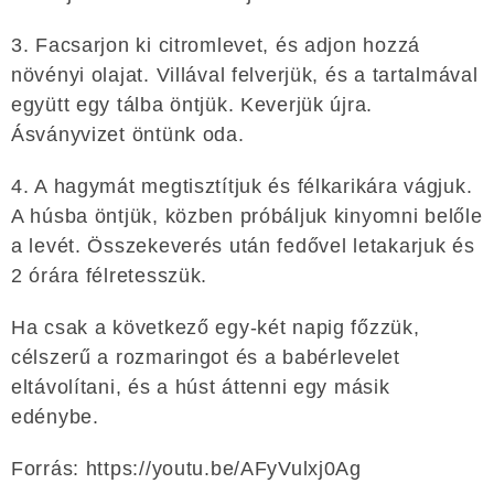
3. Facsarjon ki citromlevet, és adjon hozzá
növényi olajat. Villával felverjük, és a tartalmával
együtt egy tálba öntjük. Keverjük újra.
Ásványvizet öntünk oda.
4. A hagymát megtisztítjuk és félkarikára vágjuk.
A húsba öntjük, közben próbáljuk kinyomni belőle
a levét. Összekeverés után fedővel letakarjuk és
2 órára félretesszük.
Ha csak a következő egy-két napig főzzük,
célszerű a rozmaringot és a babérlevelet
eltávolítani, és a húst áttenni egy másik
edénybe.
Forrás: https://youtu.be/AFyVulxj0Ag