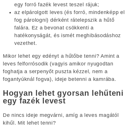
egy forró fazék levest teszel rájuk;
az elpárolgott leves (és forró, mindenképp el
fog párologni) dérként rátelepszik a hűtő
falára. Ez a bevonat csökkenti a
hatékonyságát, és ismét meghibásodáshoz
vezethet.
Mikor lehet egy edényt a hűtőbe tenni? Amint a
leves felforrósodik (vagyis amikor nyugodtan
foghatja a serpenyőt puszta kézzel, nem a
fogantyúknál fogva), ideje betenni a kamrába.
Hogyan lehet gyorsan lehűteni
egy fazék levest
De nincs ideje megvárni, amíg a leves magától
kihűl. Mit lehet tenni?