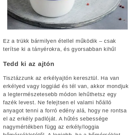
Ez a trükk bármilyen étellel működik – csak
terítse ki a tányérokra, és gyorsabban kihűl
Tedd ki az ajtón
Tisztázzunk az erkélyajtón keresztül. Ha van
erkélyed vagy loggiád és tél van, akkor mondjuk
a legtermészetesebb módon lehűthetsz egy
fazék levest. Ne felejtsen el valami hőálló
anyagot tenni a forró edény alá, hogy ne rontsa
el az erkély padlóját. A hűtés sebessége
nagymértékben függ az erkély/loggia
hőmérsékletétől. A legjobb, ha a hőmérséklet