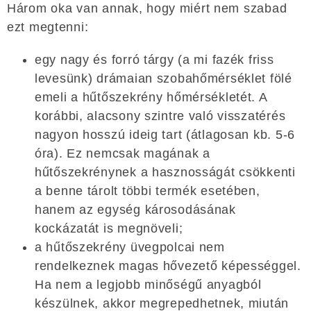
Három oka van annak, hogy miért nem szabad
ezt megtenni:
egy nagy és forró tárgy (a mi fazék friss
levesünk) drámaian szobahőmérséklet fölé
emeli a hűtőszekrény hőmérsékletét. A
korábbi, alacsony szintre való visszatérés
nagyon hosszú ideig tart (átlagosan kb. 5-6
óra). Ez nemcsak magának a
hűtőszekrénynek a hasznosságát csökkenti
a benne tárolt többi termék esetében,
hanem az egység károsodásának
kockázatát is megnöveli;
a hűtőszekrény üvegpolcai nem
rendelkeznek magas hővezető képességgel.
Ha nem a legjobb minőségű anyagból
készülnek, akkor megrepedhetnek, miután