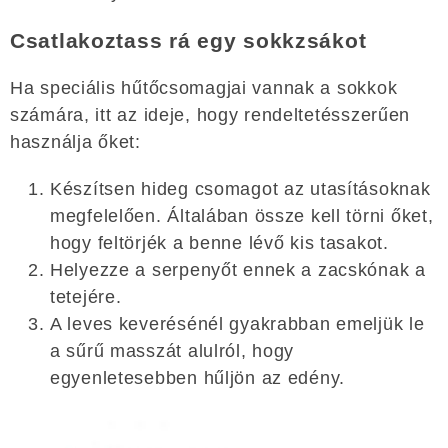
Csatlakoztass rá egy sokkzsákot
Ha speciális hűtőcsomagjai vannak a sokkok
számára, itt az ideje, hogy rendeltetésszerűen
használja őket:
Készítsen hideg csomagot az utasításoknak
megfelelően. Általában össze kell törni őket,
hogy feltörjék a benne lévő kis tasakot.
Helyezze a serpenyőt ennek a zacskónak a
tetejére.
A leves keverésénél gyakrabban emeljük le
a sűrű masszát alulról, hogy
egyenletesebben hűljön az edény.