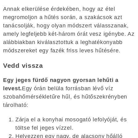
Annak elkerülése érdekében, hogy az étel
megromoljon a hűtés során, a szakácsok azt
tanácsolják, hogy olyan módszert válasszanak,
amely legfeljebb két-három órát vesz igénybe. Az
alábbiakban kiválasztottuk a leghatékonyabb
módszereket egy fazék friss leves hűtésére.
Vedd vissza
Egy jeges fürdő nagyon gyorsan lehűti a
levest.
Egy órán belüla forrásban lévő víz
szobahőmérsékletűre hűl, és hűtőszekrényben
tárolható:
Zárja el a konyhai mosogató lefolyóját, és
töltse fel jeges vízzel.
Helyezzen egy nagy, de alacsony hőálló