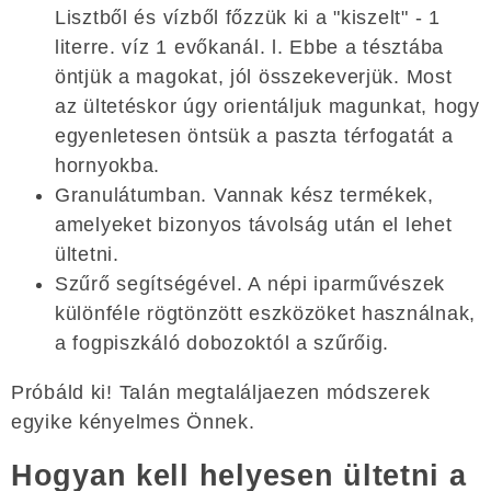
Lisztből és vízből főzzük ki a "kiszelt" - 1
literre. víz 1 evőkanál. l. Ebbe a tésztába
öntjük a magokat, jól összekeverjük. Most
az ültetéskor úgy orientáljuk magunkat, hogy
egyenletesen öntsük a paszta térfogatát a
hornyokba.
Granulátumban. Vannak kész termékek,
amelyeket bizonyos távolság után el lehet
ültetni.
Szűrő segítségével. A népi iparművészek
különféle rögtönzött eszközöket használnak,
a fogpiszkáló dobozoktól a szűrőig.
Próbáld ki! Talán megtaláljaezen módszerek
egyike kényelmes Önnek.
Hogyan kell helyesen ültetni a