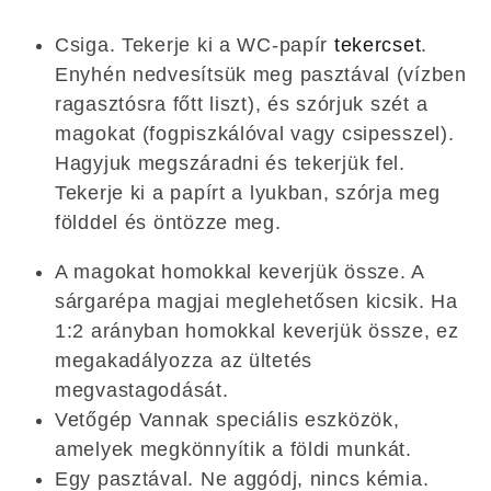
Csiga. Tekerje ki a WC-papír
tekercset
.
Enyhén nedvesítsük meg pasztával (vízben
ragasztósra főtt liszt), és szórjuk szét a
magokat (fogpiszkálóval vagy csipesszel).
Hagyjuk megszáradni és tekerjük fel.
Tekerje ki a papírt a lyukban, szórja meg
földdel és öntözze meg.
A magokat homokkal keverjük össze. A
sárgarépa magjai meglehetősen kicsik. Ha
1:2 arányban homokkal keverjük össze, ez
megakadályozza az ültetés
megvastagodását.
Vetőgép Vannak speciális eszközök,
amelyek megkönnyítik a földi munkát.
Egy pasztával. Ne aggódj, nincs kémia.