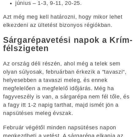
június – 1-3, 9-11, 20-25.
Azt még meg kell határozni, hogy mikor lehet
elkezdeni az ültetést bizonyos régiókban.
Sárgarépavetési napok a Krím-
félszigeten
Az ország déli részén, ahol még a telek sem
olyan súlyosak, februárban érkezik a "tavaszi",
helyesebben a tavaszi meleg, és ennek
megfelelően a megfelelő időjárás. Még ha
fagyveszély is van, a sárgarépa nem fél tőle, és
a fagy itt 1-2 napig tarthat, majd ismét jön a
napsütéses meleg évszak.
Február végétől minden napsütéses napon
megkezdheti a vetést. A sárgarépa elkapja az