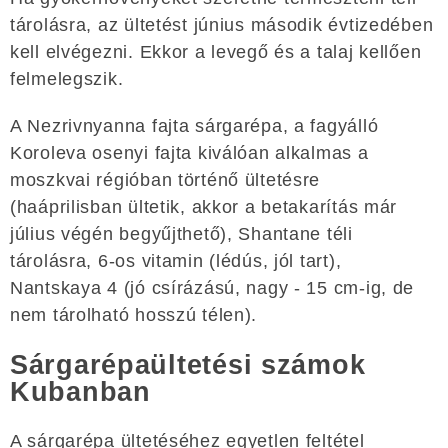
tárolásra, az ültetést június második évtizedében
kell elvégezni. Ekkor a levegő és a talaj kellően
felmelegszik.
A Nezrivnyanna fajta sárgarépa, a fagyálló
Koroleva osenyi fajta kiválóan alkalmas a
moszkvai régióban történő ültetésre
(haáprilisban ültetik, akkor a betakarítás már
július végén begyűjthető), Shantane téli
tárolásra, 6-os vitamin (lédús, jól tart),
Nantskaya 4 (jó csírázású, nagy - 15 cm-ig, de
nem tárolható hosszú télen).
Sárgarépaültetési számok
Kubanban
A sárgarépa ültetéséhez egyetlen feltétel