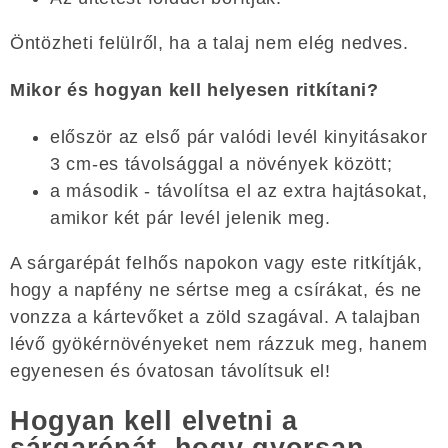
Öntözheti felülről, ha a talaj nem elég nedves.
Mikor és hogyan kell helyesen ritkítani?
először az első pár valódi levél kinyitásakor
3 cm-es távolsággal a növények között;
a második - távolítsa el az extra hajtásokat,
amikor két pár levél jelenik meg.
A sárgarépát felhős napokon vagy este ritkítják,
hogy a napfény ne sértse meg a csírákat, és ne
vonzza a kártevőket a zöld szagával. A talajban
lévő gyökérnövényeket nem rázzuk meg, hanem
egyenesen és óvatosan távolítsuk el!
Hogyan kell elvetni a
sárgarépát, hogy gyorsan