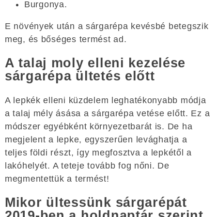
Burgonya.
E növények után a sárgarépa kevésbé betegszik
meg, és bőséges termést ad.
A talaj moly elleni kezelése
sárgarépa ültetés előtt
A lepkék elleni küzdelem leghatékonyabb módja
a talaj mély ásása a sárgarépa vetése előtt. Ez a
módszer egyébként környezetbarát is. De ha
megjelent a lepke, egyszerűen levághatja a
teljes földi részt, így megfosztva a lepkétől a
lakóhelyét. A teteje tovább fog nőni. De
megmentettük a termést!
Mikor ültessünk sárgarépát
2019-ben a holdnaptár szerint