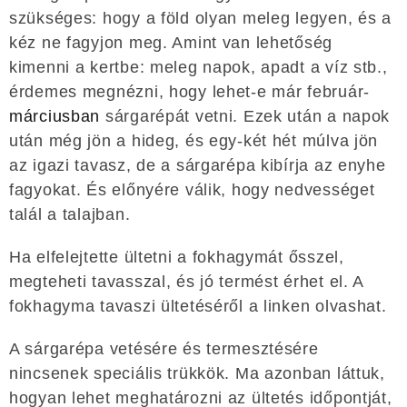
szükséges: hogy a föld olyan meleg legyen, és a
kéz ne fagyjon meg. Amint van lehetőség
kimenni a kertbe: meleg napok, apadt a víz stb.,
érdemes megnézni, hogy lehet-e már február-
márciusban
sárgarépát vetni. Ezek után a napok
után még jön a hideg, és egy-két hét múlva jön
az igazi tavasz, de a sárgarépa kibírja az enyhe
fagyokat. És előnyére válik, hogy nedvességet
talál a talajban.
Ha elfelejtette ültetni a fokhagymát ősszel,
megteheti tavasszal, és jó termést érhet el. A
fokhagyma tavaszi ültetéséről a linken olvashat.
A sárgarépa vetésére és termesztésére
nincsenek speciális trükkök. Ma azonban láttuk,
hogyan lehet meghatározni az ültetés időpontját,