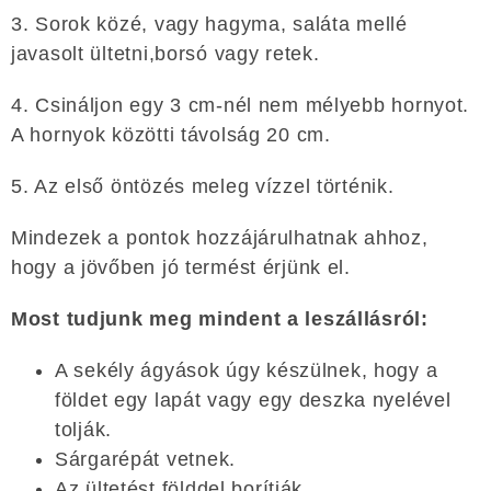
3. Sorok közé, vagy hagyma, saláta mellé
javasolt ültetni,borsó vagy retek.
4. Csináljon egy 3 cm-nél nem mélyebb hornyot.
A hornyok közötti távolság 20 cm.
5. Az első öntözés meleg vízzel történik.
Mindezek a pontok hozzájárulhatnak ahhoz,
hogy a jövőben jó termést érjünk el.
Most tudjunk meg mindent a leszállásról:
A sekély ágyások úgy készülnek, hogy a
földet egy lapát vagy egy deszka nyelével
tolják.
Sárgarépát vetnek.
Az ültetést földdel borítják.