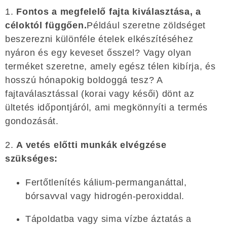
1.
Fontos a megfelelő fajta kiválasztása, a
céloktól függően.
Például szeretne zöldséget
beszerezni különféle ételek elkészítéséhez
nyáron és egy keveset ősszel? Vagy olyan
terméket szeretne, amely egész télen kibírja, és
hosszú hónapokig boldoggá tesz? A
fajtaválasztással (korai vagy késői) dönt az
ültetés időpontjáról, ami megkönnyíti a termés
gondozását.
2.
A vetés előtti munkák elvégzése
szükséges:
Fertőtlenítés kálium-permanganáttal,
bórsavval vagy hidrogén-peroxiddal.
Tápoldatba vagy sima vízbe áztatás a