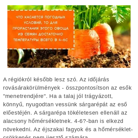
A régiókról később lesz szó. Az időjárás
rovásárakörülmények - összpontosítson az esők
"menetrendjére". Ha a talaj jól trágyázott,
könnyű, nyugodtan vessünk sárgarépát az eső
előestéjén. A sárgarépa tökéletesen ellenáll az
alacsony hőmérsékletnek. 4-6?-ban is elkezd
növekedni. Az éjszakai fagyok és a hőmérséklet-
csökkenés nem ijesztő számára.