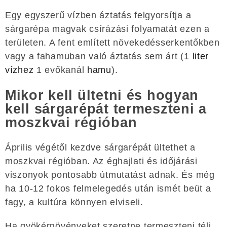
Egy egyszerű vízben áztatás felgyorsítja a
sárgarépa magvak csírázási folyamatát ezen a
területen. A fent említett növekedésserkentőkben
vagy a fahamuban való áztatás sem árt (1
liter
vízhez
1 evőkanál
hamu
).
Mikor kell ültetni és hogyan
kell sárgarépát termeszteni a
moszkvai régióban
Április végétől kezdve sárgarépát ültethet a
moszkvai régióban. Az éghajlati és időjárási
viszonyok pontosabb útmutatást adnak. És még
ha 10-12 fokos felmelegedés után ismét beüt a
fagy, a kultúra könnyen elviseli.
Ha gyökérnövényeket szeretne termeszteni téli