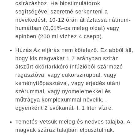
csírázáshoz. Ha biostimulátorok
segítségével szeretné serkenteni a
növekedést, 10-12 órán át áztassa nátrium-
humátban (0,01%-os meleg oldat) vagy
epinben (200 ml vízhez 4 csepp).
Húzás Az eljárás nem kötelező. Ez abból áll,
hogy kis magvakat 1-7 arányban szitán
átszűrt ökörfarkkóró infúzióból származó
ragasztóval vagy cukorsziruppal, vagy
keményítőpasztával, vagy erjedés utáni
szérummal, vagy nyomelemekkel és
műtrágya komplexummal növelik. ,
egyenként 2 evőkanál. l. 1 liter vízre.
Temetés Vetsük meleg és nedves talajba. A
magvak száraz talajban elpusztulnak.