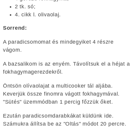
2 tk. só;
4. cikk l. olivaolaj.
Sorrend:
A paradicsomomat és mindegyiket 4 részre
vágom.
A bazsalikom is az enyém. Távolítsuk el a héjat a
fokhagymagerezdekről.
Öntsön olívaolajat a multicooker tál aljába.
Keverjük össze finomra vágott fokhagymával.
"Sütés" üzemmódban 1 percig főzzük őket.
Ezután paradicsomdarabkákat küldünk ide.
Számukra állítsa be az "Oltás" módot 20 percre.