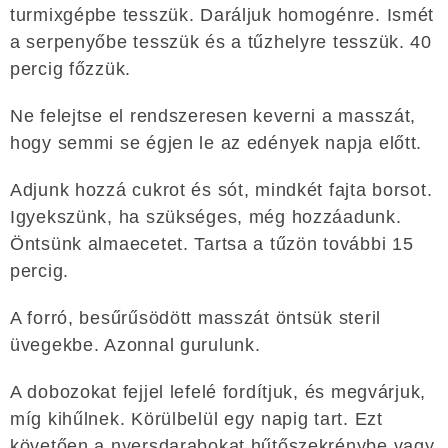
turmixgépbe tesszük. Daráljuk homogénre. Ismét
a serpenyőbe tesszük és a tűzhelyre tesszük. 40
percig főzzük.
Ne felejtse el rendszeresen keverni a masszát,
hogy semmi se égjen le az edények napja előtt.
Adjunk hozzá cukrot és sót, mindkét fajta borsot.
Igyekszünk, ha szükséges, még hozzáadunk.
Öntsünk almaecetet. Tartsa a tűzön további 15
percig.
A forró, besűrűsödött masszát öntsük steril
üvegekbe. Azonnal gurulunk.
A dobozokat fejjel lefelé fordítjuk, és megvárjuk,
míg kihűlnek. Körülbelül egy napig tart. Ezt
követően a nyersdarabokat hűtőszekrénybe vagy