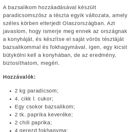
A bazsalikom hozzáadásával készült
paradicsomszósz a tészta egyik változata, amely
széles körben elterjedt Olaszországban. Azt
javaslom, hogy ismerje meg ennek az országnak
a konyháját, és készítse el saját vörös tésztáját
bazsalikommal és fokhagymával. Igen, egy kicsit
bütykölni kell a konyhában, de az eredmény,
biztosíthatom, megéri.
Hozzávalók:
2 kg paradicsom;
4. cikk l. cukor;
Egy csokor bazsalikom;
2 tk. paprika keveréke;
2 chili paprika;
4 gerezd fokhagyma;