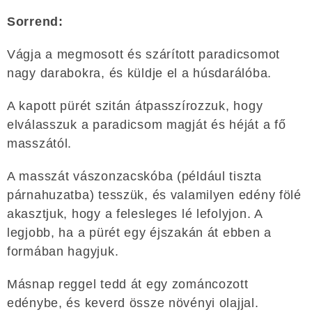
Sorrend:
Vágja a megmosott és szárított paradicsomot
nagy darabokra, és küldje el a húsdarálóba.
A kapott pürét szitán átpasszírozzuk, hogy
elválasszuk a paradicsom magját és héját a fő
masszától.
A masszát vászonzacskóba (például tiszta
párnahuzatba) tesszük, és valamilyen edény fölé
akasztjuk, hogy a felesleges lé lefolyjon. A
legjobb, ha a pürét egy éjszakán át ebben a
formában hagyjuk.
Másnap reggel tedd át egy zománcozott
edénybe, és keverd össze növényi olajjal.