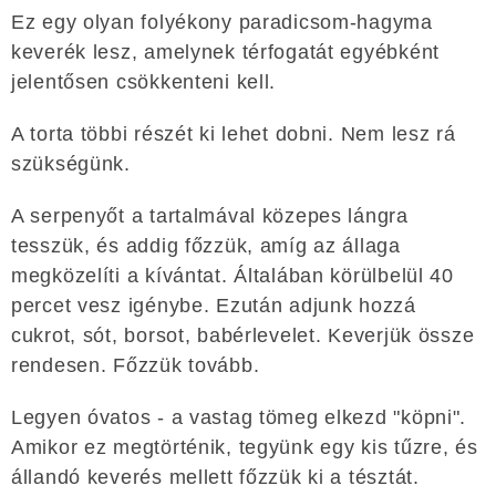
Ez egy olyan folyékony paradicsom-hagyma
keverék lesz, amelynek térfogatát egyébként
jelentősen csökkenteni kell.
A torta többi részét ki lehet dobni. Nem lesz rá
szükségünk.
A serpenyőt a tartalmával közepes lángra
tesszük, és addig főzzük, amíg az állaga
megközelíti a kívántat. Általában körülbelül 40
percet vesz igénybe. Ezután adjunk hozzá
cukrot, sót, borsot, babérlevelet. Keverjük össze
rendesen. Főzzük tovább.
Legyen óvatos - a vastag tömeg elkezd "köpni".
Amikor ez megtörténik, tegyünk egy kis tűzre, és
állandó keverés mellett főzzük ki a tésztát.