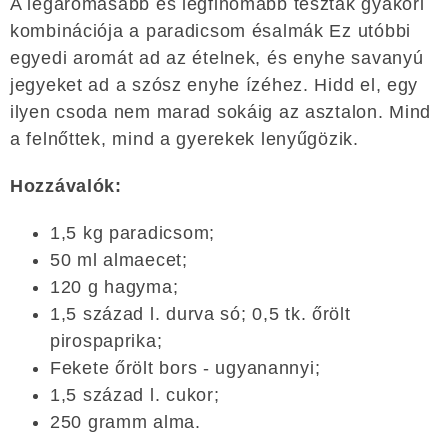
A legaromásabb és legfinomabb tészták gyakori
kombinációja a paradicsom ésalmák Ez utóbbi
egyedi aromát ad az ételnek, és enyhe savanyú
jegyeket ad a szósz enyhe ízéhez. Hidd el, egy
ilyen csoda nem marad sokáig az asztalon. Mind
a felnőttek, mind a gyerekek lenyűgözik.
Hozzávalók:
1,5 kg paradicsom;
50 ml almaecet;
120 g hagyma;
1,5 század l. durva só; 0,5 tk. őrölt
pirospaprika;
Fekete őrölt bors - ugyanannyi;
1,5 század l. cukor;
250 gramm alma.