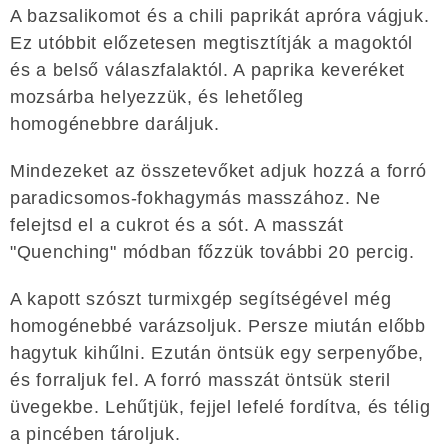
A bazsalikomot és a chili paprikát apróra vágjuk.
Ez utóbbit előzetesen megtisztítják a magoktól
és a belső válaszfalaktól. A paprika keveréket
mozsárba helyezzük, és lehetőleg
homogénebbre daráljuk.
Mindezeket az összetevőket adjuk hozzá a forró
paradicsomos-fokhagymás masszához. Ne
felejtsd el a cukrot és a sót. A masszát
"Quenching" módban főzzük további 20 percig.
A kapott szószt turmixgép segítségével még
homogénebbé varázsoljuk. Persze miután előbb
hagytuk kihűlni. Ezután öntsük egy serpenyőbe,
és forraljuk fel. A forró masszát öntsük steril
üvegekbe. Lehűtjük, fejjel lefelé fordítva, és télig
a pincében tároljuk.