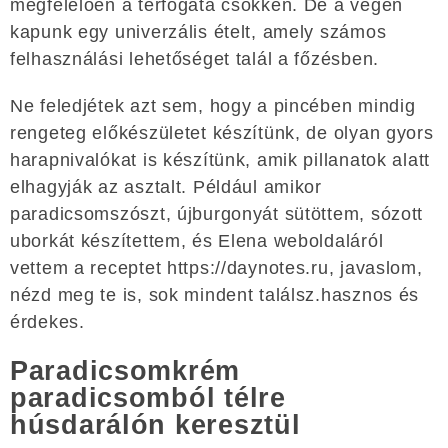
megfelelően a térfogata csökken. De a végén
kapunk egy univerzális ételt, amely számos
felhasználási lehetőséget talál a főzésben.
Ne feledjétek azt sem, hogy a pincében mindig
rengeteg előkészületet készítünk, de olyan gyors
harapnivalókat is készítünk, amik pillanatok alatt
elhagyják az asztalt. Például amikor
paradicsomszószt, újburgonyát sütöttem, sózott
uborkát készítettem, és Elena weboldaláról
vettem a receptet https://daynotes.ru, javaslom,
nézd meg te is, sok mindent találsz.hasznos és
érdekes.
Paradicsomkrém
paradicsomból télre
húsdarálón keresztül