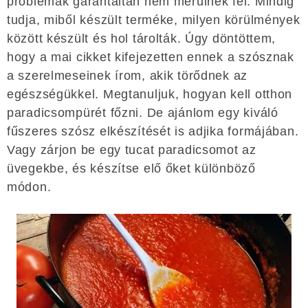
problémák garantáltan nem merülnek fel. Mindig
tudja, miből készült terméke, milyen körülmények
között készült és hol tárolták. Úgy döntöttem,
hogy a mai cikket kifejezetten ennek a szósznak
a szerelmeseinek írom, akik törődnek az
egészségükkel. Megtanuljuk, hogyan kell otthon
paradicsompürét főzni. De ajánlom egy kiváló
fűszeres szósz elkészítését is adjika formájában.
Vagy zárjon be egy tucat paradicsomot az
üvegekbe, és készítse elő őket különböző
módon.