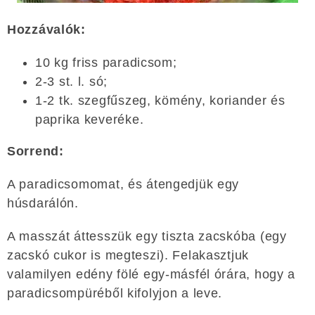
Hozzávalók:
10 kg friss paradicsom;
2-3 st. l. só;
1-2 tk. szegfűszeg, kömény, koriander és
paprika keveréke.
Sorrend:
A paradicsomomat, és átengedjük egy
húsdarálón.
A masszát áttesszük egy tiszta zacskóba (egy
zacskó cukor is megteszi). Felakasztjuk
valamilyen edény fölé egy-másfél órára, hogy a
paradicsompüréből kifolyjon a leve.