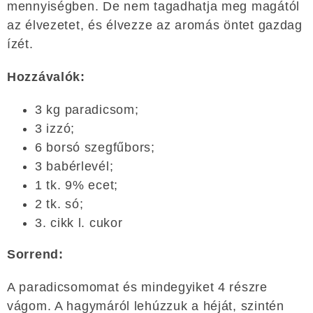
mennyiségben. De nem tagadhatja meg magától
az élvezetet, és élvezze az aromás öntet gazdag
ízét.
Hozzávalók:
3 kg paradicsom;
3 izzó;
6 borsó szegfűbors;
3 babérlevél;
1 tk. 9% ecet;
2 tk. só;
3. cikk l. cukor
Sorrend:
A paradicsomomat és mindegyiket 4 részre
vágom. A hagymáról lehúzzuk a héját, szintén