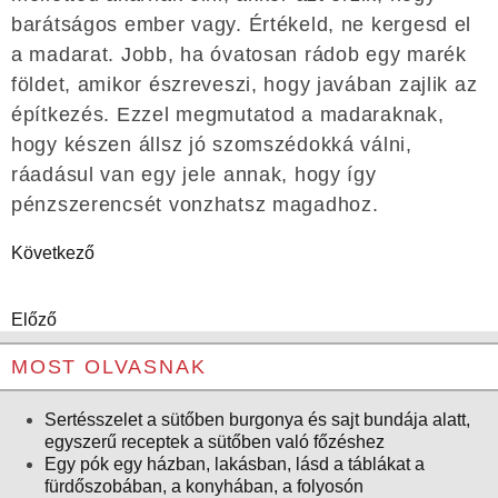
barátságos ember vagy. Értékeld, ne kergesd el
a madarat. Jobb, ha óvatosan rádob egy marék
földet, amikor észreveszi, hogy javában zajlik az
építkezés. Ezzel megmutatod a madaraknak,
hogy készen állsz jó szomszédokká válni,
ráadásul van egy jele annak, hogy így
pénzszerencsét vonzhatsz magadhoz.
Következő
Előző
MOST OLVASNAK
Sertésszelet a sütőben burgonya és sajt bundája alatt,
egyszerű receptek a sütőben való főzéshez
Egy pók egy házban, lakásban, lásd a táblákat a
fürdőszobában, a konyhában, a folyosón