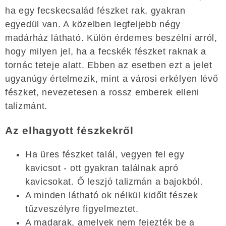
ha egy fecskecsalád fészket rak, gyakran
egyedül van. A közelben legfeljebb négy
madárház látható. Külön érdemes beszélni arról,
hogy milyen jel, ha a fecskék fészket raknak a
tornác teteje alatt. Ebben az esetben ezt a jelet
ugyanúgy értelmezik, mint a városi erkélyen lévő
fészket, nevezetesen a rossz emberek elleni
talizmánt.
Az elhagyott fészkekről
Ha üres fészket talál, vegyen fel egy
kavicsot - ott gyakran találnak apró
kavicsokat. Ő leszjó talizmán a bajokból.
A minden látható ok nélkül kidőlt fészek
tűzveszélyre figyelmeztet.
A madarak, amelyek nem fejezték be a