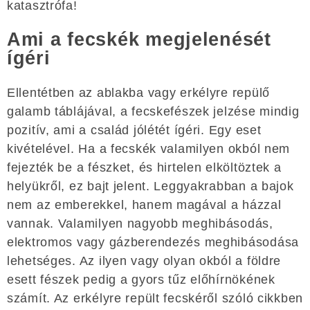
katasztrófa!
Ami a fecskék megjelenését
ígéri
Ellentétben az ablakba vagy erkélyre repülő
galamb táblájával, a fecskefészek jelzése mindig
pozitív, ami a család jólétét ígéri. Egy eset
kivételével. Ha a fecskék valamilyen okból nem
fejezték be a fészket, és hirtelen elköltöztek a
helyükről, ez bajt jelent. Leggyakrabban a bajok
nem az emberekkel, hanem magával a házzal
vannak. Valamilyen nagyobb meghibásodás,
elektromos vagy gázberendezés meghibásodása
lehetséges. Az ilyen vagy olyan okból a földre
esett fészek pedig a gyors tűz előhírnökének
számít. Az erkélyre repült fecskéről szóló cikkben