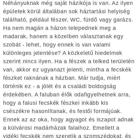
Néhányuknak még saját házikója is van. Az ilyen
épületek körül általában sok háztartási helyiség
található, például fészer, WC, fürdő vagy garázs.
Ha nem magán a házon telepednek meg a
madarak, hanem a közelben választanak egy
szobát - lehet, hogy ennek is van valami
különleges jelentése? A közkeletű hiedelmek
szerint nincs ilyen. Ha a fészek a telked területén
van, akkor ez ugyanazt jelenti, mintha a fecskék
fészket raknának a házban. Már tudja, miért
történik ez - a jólét és a családi boldogság
érdekében. A faluban élők odafigyelhetnek arra,
hogy a falusi fecskék fészkei inkább kis
csészékre hasonlítanak, és festői formájúak.
Ennek az az oka, hogy agyagot és iszapot adnak
a külvárosi madárházak falaihoz. Emellett a
vidéki fecskék nem szeretik a szomszédokat, és