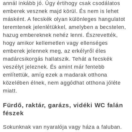
annál inkább jó. Úgy értihogy csak csodálatos
emberek vesznek majd körül. És nem is lehet
másként. A fecskék olyan különleges hangulatot
teremtenek jelenlétükkel, amelyben a becstelen,
hazug embereknek nehéz lenni. Észrevették,
hogy amikor kellemetlen vagy ellenséges
emberek jelennek meg, az erkélyről éles
madárcsikorgás hallatszik. Tehát a fecskék
veszélyt jeleznek. És amint már fentebb
említettük, amíg ezek a madarak otthona
közelében élnek, nem aggódhat otthona jóléte
miatt.
Fürdő, raktár, garázs, vidéki WC falán
fészek
Sokunknak van nyaralója vagy háza a faluban.