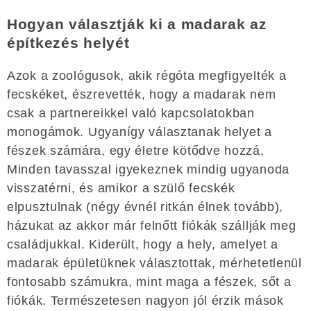
Hogyan választják ki a madarak az
építkezés helyét
Azok a zoológusok, akik régóta megfigyelték a
fecskéket, észrevették, hogy a madarak nem
csak a partnereikkel való kapcsolatokban
monogámok. Ugyanígy választanak helyet a
fészek számára, egy életre kötődve hozzá.
Minden tavasszal igyekeznek mindig ugyanoda
visszatérni, és amikor a szülő fecskék
elpusztulnak (négy évnél ritkán élnek tovább),
házukat az akkor már felnőtt fiókák szállják meg
családjukkal. Kiderült, hogy a hely, amelyet a
madarak épületüknek választottak, mérhetetlenül
fontosabb számukra, mint maga a fészek, sőt a
fiókák. Természetesen nagyon jól érzik mások