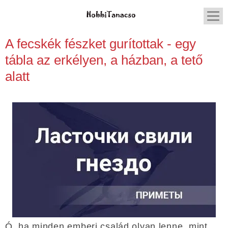
A fecskék fészket gurítottak - egy
tábla az erkélyen, a házban, a tető
alatt
Ó, ha minden emberi család olyan lenne, mint