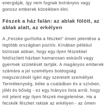
energiáját, így nem fognak botrányos vagy
gonosz emberek közelében élni.
Fészek a ház falán: az ablak fölött, az
ablak alatt, az erkélyen
A „Fecske gurította a fészket” ómen jelentése a
legtöbb országban pozitív. Kínában például
biztosak abban, hogy egy ilyen fészekkel
feldíszített házban hamarosan esküvőt vagy
gyermek születését tartják. A magányos emberek
számára a jel személyes boldogság
megszerzését ígéri egy szeretett személlyel.
Termékenység, béke a családban és a szívben,
jólét és bőség - ez egy hiányos lista arról, hogy
mit jelent egy ilyen fészek megjelenése. Ha a
fecskék fészket raktak az erkélyen - az ómen