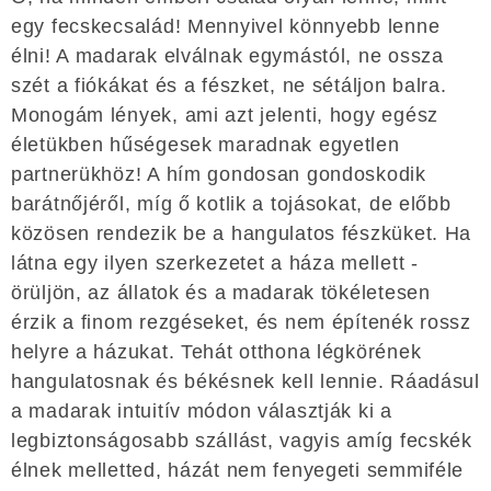
egy fecskecsalád! Mennyivel könnyebb lenne
élni! A madarak elválnak egymástól, ne ossza
szét a fiókákat és a fészket, ne sétáljon balra.
Monogám lények, ami azt jelenti, hogy egész
életükben hűségesek maradnak egyetlen
partnerükhöz! A hím gondosan gondoskodik
barátnőjéről, míg ő kotlik a tojásokat, de előbb
közösen rendezik be a hangulatos fészküket. Ha
látna egy ilyen szerkezetet a háza mellett -
örüljön, az állatok és a madarak tökéletesen
érzik a finom rezgéseket, és nem építenék rossz
helyre a házukat. Tehát otthona légkörének
hangulatosnak és békésnek kell lennie. Ráadásul
a madarak intuitív módon választják ki a
legbiztonságosabb szállást, vagyis amíg fecskék
élnek melletted, házát nem fenyegeti semmiféle