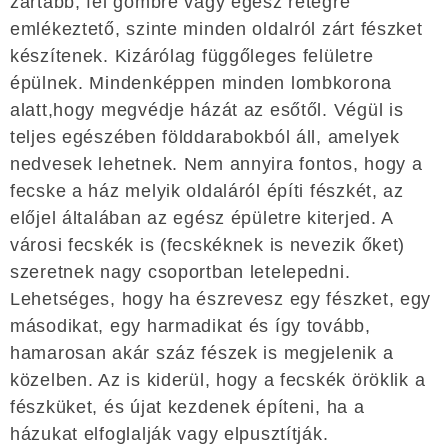
zártabb, fél gömbre vagy egész rétegre
emlékeztető, szinte minden oldalról zárt fészket
készítenek. Kizárólag függőleges felületre
épülnek. Mindenképpen minden lombkorona
alatt,hogy megvédje házát az esőtől. Végül is
teljes egészében földdarabokból áll, amelyek
nedvesek lehetnek. Nem annyira fontos, hogy a
fecske a ház melyik oldaláról építi fészkét, az
előjel általában az egész épületre kiterjed. A
városi fecskék is (fecskéknek is nevezik őket)
szeretnek nagy csoportban letelepedni.
Lehetséges, hogy ha észrevesz egy fészket, egy
másodikat, egy harmadikat és így tovább,
hamarosan akár száz fészek is megjelenik a
közelben. Az is kiderül, hogy a fecskék öröklik a
fészküket, és újat kezdenek építeni, ha a
házukat elfoglalják vagy elpusztítják.