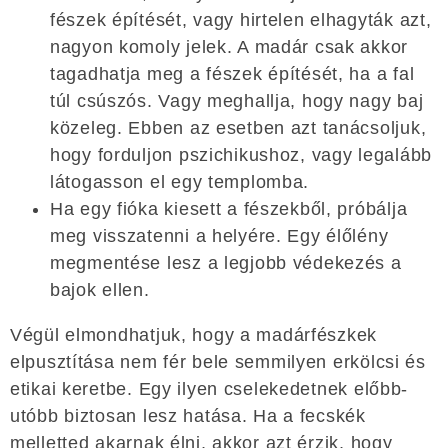
fészek építését, vagy hirtelen elhagyták azt,
nagyon komoly jelek. A madár csak akkor
tagadhatja meg a fészek építését, ha a fal
túl csúszós. Vagy meghallja, hogy nagy baj
közeleg. Ebben az esetben azt tanácsoljuk,
hogy forduljon pszichikushoz, vagy legalább
látogasson el egy templomba.
Ha egy fióka kiesett a fészekből, próbálja
meg visszatenni a helyére. Egy élőlény
megmentése lesz a legjobb védekezés a
bajok ellen.
Végül elmondhatjuk, hogy a madárfészkek
elpusztítása nem fér bele semmilyen erkölcsi és
etikai keretbe. Egy ilyen cselekedetnek előbb-
utóbb biztosan lesz hatása. Ha a fecskék
melletted akarnak élni, akkor azt érzik, hogy