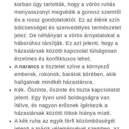
korban úgy tartották, hogy a vörös ruhás
menyasszonyt megvédik a gonosz szemtől
és a rossz gondolatoktól. Ez az élénk szín
bölcsességet és szenvedélyes természetet
jelez. De néhányan a vörös árnyalatokat a
háborúhoz társítják. Ez azt jelenti, hogy a
házastársak közötti kapcsolat túlságosan
érzelmes és konfliktusos lehet.
A
narancs
a tisztelet színe a környező
emberek, rokonok, barátok körében, akik
hallgatnak mindkét házastársra.
Kék. Őszinte, őszinte és tiszta kapcsolatot
jelent. Egy ilyen unió boldogságra van
ítélve, és nagyon erősnek ígérkezik a
házastársak közötti titkok hiánya miatt.
A kék ruha az egyik férfi közömbösségét
jelenti a másik véleményével szemben, az