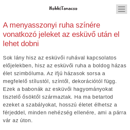
A menyasszonyi ruha színére
vonatkozó jeleket az esküvő után el
lehet dobni
Sok lány hisz az esküvői ruhával kapcsolatos
előjelekben, hisz az esküvői ruha a boldog házas
élet szimbóluma. Az ifjú házasok sorsa a
megfelelő stílustól, színtől, dekorációtól függ.
Ezek a babonák az esküvői hagyományokat
tisztelő ősöktől származtak. Ha ma betartod
ezeket a szabályokat, hosszú életet élhetsz a
férjeddel, minden nehézség ellenére, ami a párra
vár az úton.