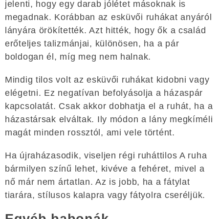
jelenti, hogy egy darab jólétet másoknak is
megadnak. Korábban az esküvői ruhákat anyáról
lányára örökítették. Azt hitték, hogy ők a család
erőteljes talizmánjai, különösen, ha a pár
boldogan él, míg meg nem halnak.
Mindig tilos volt az esküvői ruhákat kidobni vagy
elégetni. Ez negatívan befolyásolja a házaspár
kapcsolatát. Csak akkor dobhatja el a ruhát, ha a
házastársak elváltak. Ily módon a lány megkíméli
magát minden rossztól, ami vele történt.
Ha újraházasodik, viseljen régi ruháttilos A ruha
bármilyen színű lehet, kivéve a fehéret, mivel a
nő már nem ártatlan. Az is jobb, ha a fátylat
tiarára, stílusos kalapra vagy fátyolra cseréljük.