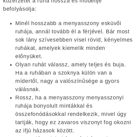
közérzetét a ruha hossza és modellje
befolyásolja:
Minél hosszabb a menyasszony esküvői
ruhája, annál tovább él a férjével. Bár most
sok lány szívesebben visel rövid, kényelmes
ruhákat, amelyek kiemelik minden
előnyüket.
Olyan ruhát válassz, amely teljes és buja.
Ha a ruhában a szoknya külön van a
mídertől, nagy a valószínűsége a gyors
válásnak.
Rossz, ha a menyasszony menyasszonyi
ruhája bonyolult mintákkal és
összefonódásokkal rendelkezik, mivel úgy
tartják, hogy ez zavaros viszonyt fog okozni
az ifjú házasok között.