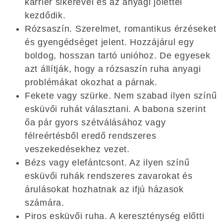
karrier sikerével és az anyagi jóléttel
kezdődik.
Rózsaszín. Szerelmet, romantikus érzéseket
és gyengédséget jelent. Hozzájárul egy
boldog, hosszan tartó unióhoz. De egyesek
azt állítják, hogy a rózsaszín ruha anyagi
problémákat okozhat a párnak.
Fekete vagy szürke. Nem szabad ilyen színű
esküvői ruhát választani. A babona szerint
őa pár gyors szétválásához vagy
félreértésből eredő rendszeres
veszekedésekhez vezet.
Bézs vagy elefántcsont. Az ilyen színű
esküvői ruhák rendszeres zavarokat és
árulásokat hozhatnak az ifjú házasok
számára.
Piros esküvői ruha. A kereszténység előtti