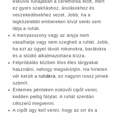
esküvői ruhájában a ceremónia előtt, mert
ez gyors szakításhoz, árulásokhoz és
veszekedésekhez vezet. Jobb, ha a
legközelebbi embereken kívül senki sem
látja a ruhát.
A menyasszony vagy az anyja nem
vasalhatja vagy nem szegheti a ruhát. Jobb,
ha ezt az ügyet távoli rokonokra, barátokra
és a stúdió alkalmazottaira bízza.
Felpróbálás közben tilos éles tárgyakat
használni, nehogy megsérüljön. Ha hirtelen
vér került a
ruhákra
, ez nagyon rossz jelnek
számít.
Érdemes pénteken esküvői cipőt venni,
kedden pedig fátylat. A ruhát szerdán
célszerű megvenni.
A cipőt úgy kell venni, hogy az orr és a