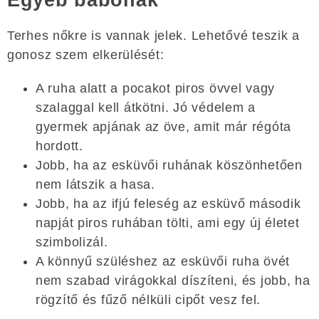
Egyéb babonák
Terhes nőkre is vannak jelek. Lehetővé teszik a
gonosz szem elkerülését:
A ruha alatt a pocakot piros övvel vagy
szalaggal kell átkötni. Jó védelem a
gyermek apjának az öve, amit már régóta
hordott.
Jobb, ha az esküvői ruhának köszönhetően
nem látszik a hasa.
Jobb, ha az ifjú feleség az esküvő második
napját piros ruhában tölti, ami egy új életet
szimbolizál.
A könnyű szüléshez az esküvői ruha övét
nem szabad virágokkal díszíteni, és jobb, ha
rögzítő és fűző nélküli cipőt vesz fel.