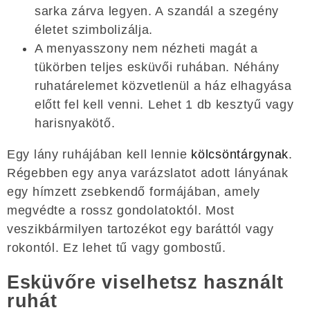
sarka zárva legyen. A szandál a szegény
életet szimbolizálja.
A menyasszony nem nézheti magát a
tükörben teljes esküvői ruhában. Néhány
ruhatárelemet közvetlenül a ház elhagyása
előtt fel kell venni. Lehet 1 db kesztyű vagy
harisnyakötő.
Egy lány ruhájában kell lennie
kölcsöntárgynak
.
Régebben egy anya varázslatot adott lányának
egy hímzett zsebkendő formájában, amely
megvédte a rossz gondolatoktól. Most
veszikbármilyen tartozékot egy baráttól vagy
rokontól. Ez lehet tű vagy gombostű.
Esküvőre viselhetsz használt
ruhát