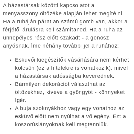
A házastársak közötti kapcsolatot a
menyasszony öltözéke alapján lehet megítélni.
Ha a ruháján páratlan számú gomb van, akkor a
férjétől árulásra kell számítanod. Ha a ruha az
ünnepélyes rész előtt szakadt - a gonosz
anyósnak. Íme néhány további jel a ruhához:
Esküvői kiegészítők vásárlására nem kérhet
kölcsön (ez a hitelekre is vonatkozik), mivel
a házastársak adósságba keverednek.
Bármilyen dekorációt választhat az
öltözékhez, kivéve a gyöngyöt - könnyeket
ígér.
A buja szoknyákhoz vagy egy vonathoz az
esküvő előtt nem nyúlhat a vőlegény. Ezt a
koszorúslányoknak kell megtenniük.