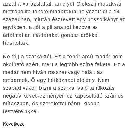
azzal a varázslattal, amelyet Olekszij moszkvai
metropolita fekete madarakra helyezett el a 14.
században, miután észrevett egy boszorkányt az
egyikben. Ettől a pillanattól kezdve az
ártalmatlan madarakat gonosz erőkkel
társították.
Ne félj a szarkáktól. Ez a fehér arcú madár nem
okolható azért, mert a legtöbb színe fekete. Ez a
madár nem kíván rosszat vagy halált az
embernek. Ő egy hétköznapi élőlény. Nem
szabad vakon bízni a szarkal való találkozás
negatív következményeihez kapcsolódó számos
mítoszban, és szeretettel bánni kisebb
testvéreinkkel.
Következő