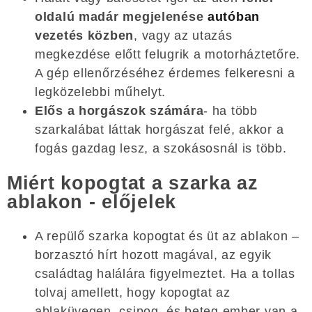
oldalú madár megjelenése
autóban
vezetés közben
, vagy az utazás
megkezdése előtt felugrik a motorháztetőre.
A gép ellenőrzéséhez érdemes felkeresni a
legközelebbi műhelyt.
Elős a horgászok számára
- ha több
szarkalábat láttak horgászat felé, akkor a
fogás gazdag lesz, a szokásosnál is több.
Miért kopogtat a szarka az
ablakon - előjelek
A repülő szarka kopogtat és üt az ablakon –
borzasztó hírt hozott magával, az egyik
családtag halálára figyelmeztet. Ha a tollas
tolvaj amellett, hogy kopogtat az
ablaküvegen, csipog, és beteg ember van a