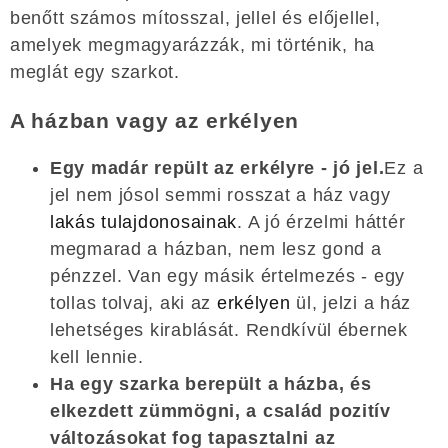
benőtt számos mítosszal, jellel és előjellel,
amelyek megmagyarázzák, mi történik, ha
meglát egy szarkot.
A házban vagy az erkélyen
Egy madár repült az erkélyre - jó jel.
Ez a
jel nem jósol semmi rosszat a ház vagy
lakás tulajdonosainak
. A jó érzelmi háttér
megmarad a házban, nem lesz gond a
pénzzel. Van egy másik értelmezés - egy
tollas tolvaj, aki az
erkélyen
ül, jelzi a ház
lehetséges kirablását. Rendkívül ébernek
kell lennie.
Ha egy szarka berepült a házba, és
elkezdett zümmögni, a család pozitív
változásokat fog tapasztalni az