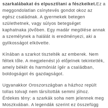
szarkalábakat és elpusztítani a fészkeiket.
Ez a
meggondolatlan csínytevés gondot okoz az
egész családnak. A gyermekek betegen
születhetnek, vagy súlyos betegséget
kaphatnaka jövőben. Egy madár megölése annak
a személynek a halálát is eredményezi, aki a
gyilkosságot elkövette.
Kínában a szarkot tisztelték az emberek. Nem
féltek tőle. A megjelenést jó előjelnek tekintették,
amely békét és harmóniát ígér a családban,
boldogságot és gazdagságot.
Ugyanakkor Oroszországban a házhoz repült
tollas tolvajt nem társították semmi jóhoz.
Érdekes tény: a szarkák soha nem jelennek meg
Moszkvában. A legendák szerint ez összefügg