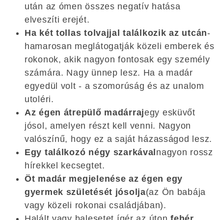
után az ómen összes negatív hatása
elveszíti erejét.
Ha két tollas tolvajjal találkozik az utcán
-
hamarosan meglátogatják közeli emberek és
rokonok, akik nagyon fontosak egy személy
számára. Nagy ünnep lesz. Ha a madár
egyedül volt - a szomorúság és az unalom
utoléri.
Az égen átrepülő madárraj
egy esküvőt
jósol, amelyen részt kell venni. Nagyon
valószínű, hogy ez a saját házasságod lesz.
Egy találkozó négy szarkával
nagyon rossz
hírekkel kecsegtet.
Öt madár megjelenése az égen egy
gyermek születését jósolja
(az Ön babája
vagy közeli rokonai családjában).
Halált vagy balesetet ígér az úton
fehér