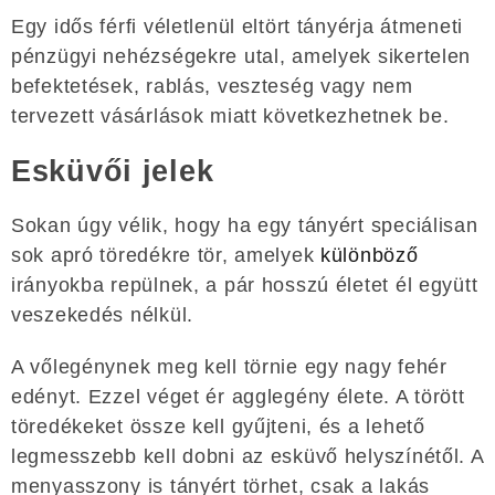
Egy idős férfi véletlenül eltört tányérja átmeneti
pénzügyi nehézségekre utal, amelyek sikertelen
befektetések, rablás, veszteség vagy nem
tervezett vásárlások miatt következhetnek be.
Esküvői jelek
Sokan úgy vélik, hogy ha egy tányért speciálisan
sok apró töredékre tör, amelyek
különböző
irányokba repülnek, a pár hosszú életet él együtt
veszekedés nélkül.
A vőlegénynek meg kell törnie egy nagy fehér
edényt. Ezzel véget ér agglegény élete. A törött
töredékeket össze kell gyűjteni, és a lehető
legmesszebb kell dobni az esküvő helyszínétől. A
menyasszony is tányért törhet, csak a lakás