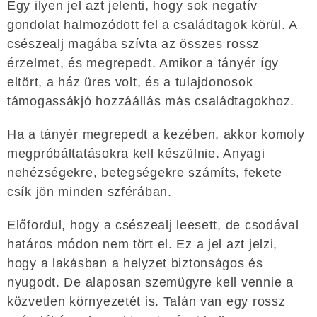
Egy ilyen jel azt jelenti, hogy sok negatív
gondolat halmozódott fel a családtagok körül. A
csészealj magába szívta az összes rossz
érzelmet, és megrepedt. Amikor a tányér így
eltört, a ház üres volt, és a tulajdonosok
támogassákjó hozzáállás más családtagokhoz.
Ha a tányér megrepedt a kezében, akkor komoly
megpróbáltatásokra kell készülnie. Anyagi
nehézségekre, betegségekre számíts, fekete
csík jön minden szférában.
Előfordul, hogy a csészealj leesett, de csodával
határos módon nem tört el. Ez a jel azt jelzi,
hogy a lakásban a helyzet biztonságos és
nyugodt. De alaposan szemügyre kell vennie a
közvetlen környezetét is. Talán van egy rossz