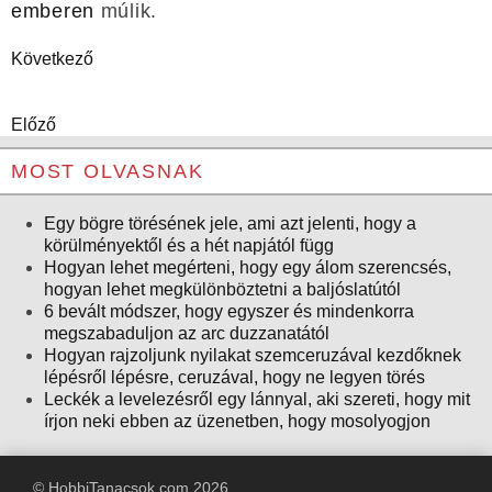
emberen
múlik.
Következő
Előző
MOST OLVASNAK
Egy bögre törésének jele, ami azt jelenti, hogy a
körülményektől és a hét napjától függ
Hogyan lehet megérteni, hogy egy álom szerencsés,
hogyan lehet megkülönböztetni a baljóslatútól
6 bevált módszer, hogy egyszer és mindenkorra
megszabaduljon az arc duzzanatától
Hogyan rajzoljunk nyilakat szemceruzával kezdőknek
lépésről lépésre, ceruzával, hogy ne legyen törés
Leckék a levelezésről egy lánnyal, aki szereti, hogy mit
írjon neki ebben az üzenetben, hogy mosolyogjon
© HobbiTanacsok.com 2026.