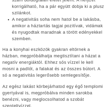
korrigálható, ha a pár együtt dobja ki a plusz
szilánkot.
A negativitás soha nem hatol be a lakásba,
amikor a háztartás tagjai pozitívak, vidámak
és nyugodtak maradnak a törött edényekkel
szemben.
Ha a konyhai eszközök gyakran eltörnek a
házban, megpróbálhatja megtisztítani a házat a
negatív energiáktól. Ehhez sós vízzel le kell
mosni a padlót, a falakat és az összes bútort. A
só a negativitás legerősebb semlegesítője.
Az egész lakást körbejárhatod egy égő templomi
gyertyával is, megpróbálva minden sarokba
benézni, vagy meglocsolhatod a szobát
szenteltvízzel.