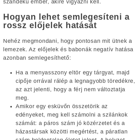
szándékú ember, akire vigyázni kell.
Hogyan lehet semlegesíteni a
rossz előjelek hatását
Nehéz megmondani, hogy pontosan mit ütnek a
lemezek. Az előjelek és babonák negatív hatása
azonban semlegesíthető:
Ha a menyasszony eltör egy tárgyat, majd
cipője orrával rálép a legnagyobb töredékre,
az azt jelenti, hogy a férj nem változtatja
meg.
Amikor egy esküvőn összetörik az
edényeket, meg kell számolni a szilánkok
számát: a páros szám jó közérzetet és a
házastársak közötti megértést, a páratlan
szám boldogtalan életet jelent. A helyzet