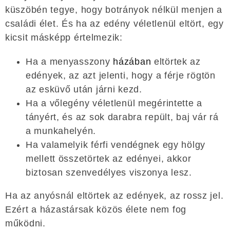
küszöbén tegye, hogy botrányok nélkül menjen a
családi élet. És ha az edény véletlenül eltört, egy
kicsit másképp értelmezik:
Ha a menyasszony
házában
eltörtek az
edények, az azt jelenti, hogy a férje rögtön
az esküvő után járni kezd.
Ha a vőlegény véletlenül megérintette a
tányért, és az sok darabra repült, baj vár rá
a munkahelyén.
Ha valamelyik férfi vendégnek egy hölgy
mellett összetörtek az edényei, akkor
biztosan szenvedélyes viszonya lesz.
Ha az anyósnál eltörtek az edények, az rossz jel.
Ezért a házastársak közös élete nem fog
működni.