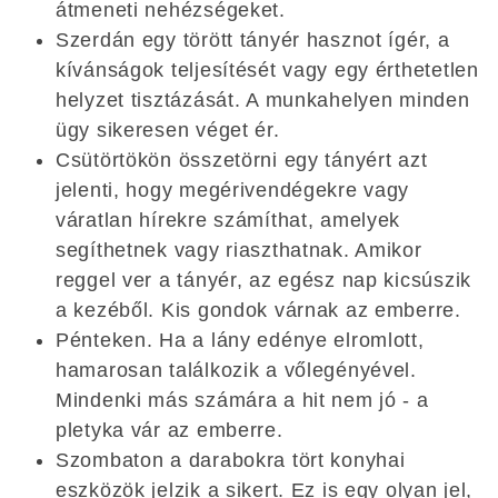
átmeneti nehézségeket.
Szerdán egy törött tányér hasznot ígér, a
kívánságok teljesítését vagy egy érthetetlen
helyzet tisztázását. A munkahelyen minden
ügy sikeresen véget ér.
Csütörtökön összetörni egy tányért azt
jelenti, hogy megérivendégekre vagy
váratlan hírekre számíthat, amelyek
segíthetnek vagy riaszthatnak. Amikor
reggel ver a tányér, az egész nap kicsúszik
a kezéből. Kis gondok várnak az emberre.
Pénteken. Ha a lány edénye elromlott,
hamarosan találkozik a vőlegényével.
Mindenki más számára a hit nem jó - a
pletyka vár az emberre.
Szombaton a darabokra tört konyhai
eszközök jelzik a sikert. Ez is egy olyan jel,