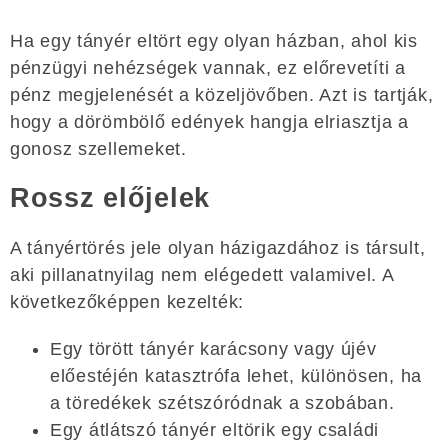
Ha egy tányér eltört egy olyan házban, ahol kis
pénzügyi nehézségek vannak, ez előrevetíti a
pénz megjelenését a közeljövőben. Azt is tartják,
hogy a dörömbölő edények hangja elriasztja a
gonosz szellemeket.
Rossz előjelek
A tányértörés jele olyan házigazdához is társult,
aki pillanatnyilag nem elégedett valamivel. A
következőképpen kezelték:
Egy törött tányér karácsony vagy újév
előestéjén katasztrófa lehet, különösen, ha
a töredékek szétszóródnak a szobában.
Egy átlátszó tányér eltörik egy családi