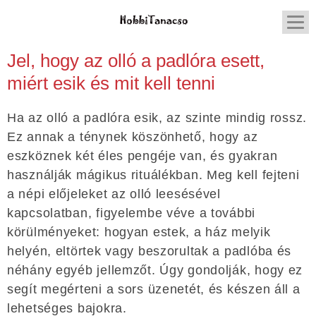
Jel, hogy az olló a padlóra esett,
miért esik és mit kell tenni
Ha az olló a padlóra esik, az szinte mindig rossz.
Ez annak a ténynek köszönhető, hogy az
eszköznek két éles pengéje van, és gyakran
használják mágikus rituálékban. Meg kell fejteni
a népi előjeleket az olló leesésével
kapcsolatban, figyelembe véve a további
körülményeket: hogyan estek, a ház melyik
helyén, eltörtek vagy beszorultak a padlóba és
néhány egyéb jellemzőt. Úgy gondolják, hogy ez
segít megérteni a sors üzenetét, és készen áll a
lehetséges bajokra.