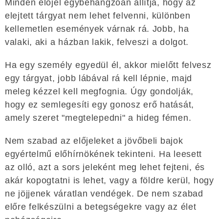
Minden előjel egybehangzóan állítja, hogy az
elejtett tárgyat nem lehet felvenni, különben
kellemetlen események várnak rá. Jobb, ha
valaki, aki a házban lakik, felveszi a dolgot.
Ha egy személy egyedül él, akkor mielőtt felvesz
egy tárgyat, jobb lábával rá kell lépnie, majd
meleg kézzel kell megfognia. Úgy gondolják,
hogy ez semlegesíti egy gonosz erő hatását,
amely szeret "megtelepedni" a hideg fémen.
Nem szabad az előjeleket a jövőbeli bajok
egyértelmű előhírnökének tekinteni. Ha leesett
az olló, azt a sors jeleként meg lehet fejteni, és
akár kopogtatni is lehet, vagy a földre kerül, hogy
ne jöjjenek váratlan vendégek. De nem szabad
előre felkészülni a betegségekre vagy az élet