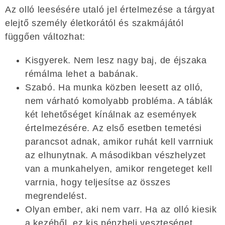
Az olló leesésére utaló jel értelmezése a tárgyat
elejtő személy életkorától és szakmájától
függően változhat:
Kisgyerek. Nem lesz nagy baj, de éjszaka
rémálma lehet a babának.
Szabó. Ha munka közben leesett az olló,
nem várható komolyabb probléma. A táblák
két lehetőséget kínálnak az események
értelmezésére. Az első esetben temetési
parancsot adnak, amikor ruhát kell varrniuk
az elhunytnak. A másodikban vészhelyzet
van a munkahelyen, amikor rengeteget kell
varrnia, hogy teljesítse az összes
megrendelést.
Olyan ember, aki nem varr. Ha az olló kiesik
a kezéből, ez kis pénzbeli veszteséget