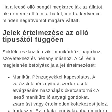
Ha a leeső olló pengéi megkarcolják az állatot,
akkor nem kell félni a bajtól, mert a kedvence
minden negatívumot magára vállalt.
Jelek értelmezése az olló
típusától függően
Sokféle eszköz létezik: manikűrhöz, papírhoz,
szövetekhez és néhány máshoz. A cél és a
megjelenés befolyásolja a jel értelmezését:
Manikűr. Pénzügyekkel kapcsolatos. A
varázslók pénznyitási szertartások
elvégzésére használják őketcsatornák A
leeső manikűrolló anyagi gondokat,
zsarolást vagy értelmetlen költekezést jelez.
Irodaszer. Ez a fajta leggyakrabban modern