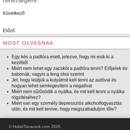
nehézségeire.
Következő
Előző
MOST OLVASNAK
Egy kés a padlóra esett, jelezve, hogy mi esik ki a
kezéből
Miért nem lehet egy zacskót a padlóra tenni? Előjelek és
babonák, vagyis a feng shui szerint
Jel, hogy leütjük a kutyátmit kell tenni az autóval és
hogyan lehet semlegesíteni a negatívat
Miért nem sűrűsödik a nyálka, és mit kell tenni a nyálka
rögzítéséhez?
Miért van egy személy depressziós alkoholfogyasztás
után, és mit kell tennie, hogy megszabaduljon tőle?
© HobbiTanacsok.com 2026.