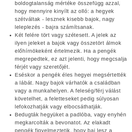
boldogtalanság mértéke összefügg azzal,
hogy mennyire kinyílt az olló: a hegyek
szétváltak - lesznek kisebb bajok, nagy
leleplezés - bajra számítsanak.
Két felére tört vagy szétesett. A jelek az
ilyen jeleket a bajok vagy összetört álmok
előhírnökeként értelmezik. Ha a pengék
megrepedtek, ez azt jelenti, hogy megcsalja
férjét vagy szeretőjét.
Eséskor a pengék éles hegyei megsértették
a lábát. Nagy bajok várhatók a családban
vagy a munkahelyen. A feleség/férj válást
követelhet, a feletteseket pedig súlyosan
lefokozhatják vagy elbocsáthatják.
Bedugták hegyüket a padlóba, vagy enyhén
megkarcolták a bevonatot. Az elakadt
pengék figyelmeztetik, hogy baj lesz a