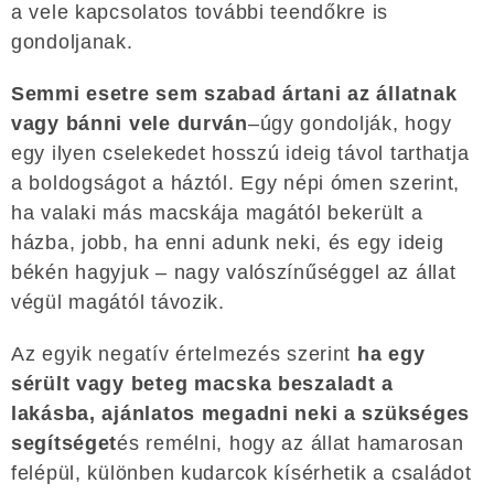
a vele kapcsolatos további teendőkre is
gondoljanak.
Semmi esetre sem szabad ártani az állatnak
vagy bánni vele durván
–úgy gondolják, hogy
egy ilyen cselekedet hosszú ideig távol tarthatja
a boldogságot a háztól. Egy népi ómen szerint,
ha valaki más macskája magától bekerült a
házba, jobb, ha enni adunk neki, és egy ideig
békén hagyjuk – nagy valószínűséggel az állat
végül magától távozik.
Az egyik negatív értelmezés szerint
ha egy
sérült vagy beteg macska beszaladt a
lakásba, ajánlatos megadni neki a szükséges
segítséget
és remélni, hogy az állat hamarosan
felépül, különben kudarcok kísérhetik a családot