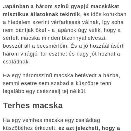
Japánban a három színű gyapjú macskákat
misztikus állatoknak tekintik
, és idős korukban
a hiedelem szerint vérfarkassá válnak, így soha
nem bántják őket - a japánok úgy vélik, hogy a
sértett macska minden bizonnyal elveszi.
bosszút áll a becsmérlőin. És a jó hozzáállásért
három virágjól törleszthet és nagy jót hozhat a
családnak.
Ha egy háromszínű macska betévedt a házba,
semmi esetre sem szabad a küszöbre tenni
legalább egy csészealj tej nélkül.
Terhes macska
Ha egy vemhes macska egy családtag
küszöbéhez érkezett,
ez azt jelezheti, hogy a