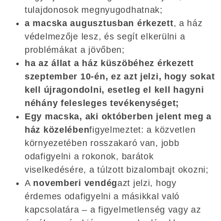
tulajdonosok megnyugodhatnak;
a macska augusztusban érkezett
, a ház
védelmezője lesz, és segít elkerülni a
problémákat a jövőben;
ha az állat a ház küszöbéhez érkezett
szeptember 10-én, ez azt jelzi, hogy sokat
kell újragondolni, esetleg el kell hagyni
néhány felesleges tevékenységet;
Egy macska, aki októberben jelent meg a
ház közelében
figyelmeztet: a közvetlen
környezetében rosszakaró van, jobb
odafigyelni a rokonok, barátok
viselkedésére, a túlzott bizalombajt okozni;
A
novemberi vendég
azt jelzi, hogy
érdemes odafigyelni a másikkal való
kapcsolatára – a figyelmetlenség vagy az