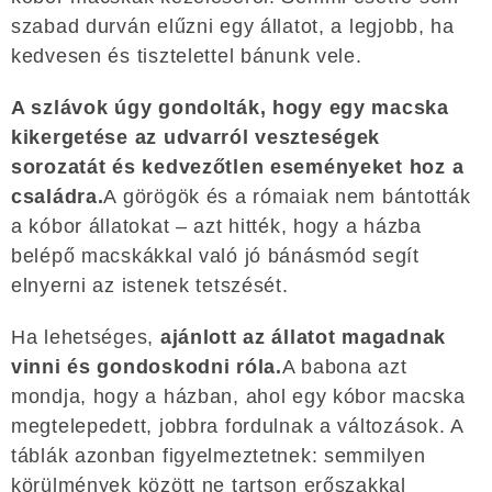
szabad durván elűzni egy állatot, a legjobb, ha
kedvesen és tisztelettel bánunk vele.
A szlávok úgy gondolták, hogy egy macska
kikergetése az udvarról veszteségek
sorozatát és kedvezőtlen eseményeket hoz a
családra.
A görögök és a rómaiak nem bántották
a kóbor állatokat – azt hitték, hogy a házba
belépő macskákkal való jó bánásmód segít
elnyerni az istenek tetszését.
Ha lehetséges,
ajánlott az állatot magadnak
vinni és gondoskodni róla.
A babona azt
mondja, hogy a házban, ahol egy kóbor macska
megtelepedett, jobbra fordulnak a változások. A
táblák azonban figyelmeztetnek: semmilyen
körülmények között ne tartson erőszakkal