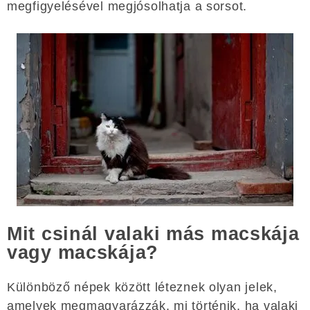
megfigyelésével megjósolhatja a sorsot.
Mit csinál valaki más macskája
vagy macskája?
Különböző népek között léteznek olyan jelek,
amelyek megmagyarázzák, mi történik, ha valaki