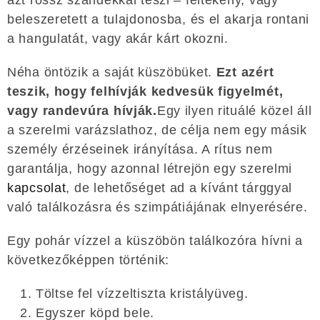
azt rossz szándékkal teszi – féltékeny, vagy
beleszeretett a tulajdonosba, és el akarja rontani
a hangulatát, vagy akár kárt okozni.
Néha öntözik a saját küszöbüket.
Ezt azért
teszik, hogy felhívják kedvesük figyelmét,
vagy randevúra hívják.
Egy ilyen rituálé közel áll
a szerelmi varázslathoz, de célja nem egy másik
személy érzéseinek irányítása. A rítus nem
garantálja, hogy azonnal létrejön egy szerelmi
kapcsolat
, de lehetőséget ad a kívánt tárggyal
való találkozásra és szimpátiájának elnyerésére.
Egy pohár vízzel a küszöbön találkozóra hívni a
következőképpen történik:
Töltse fel vízzeltiszta kristályüveg.
Egyszer köpd bele.