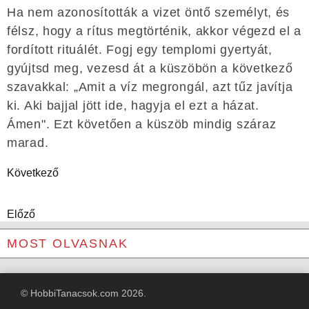
Ha nem azonosították a vizet öntő személyt, és
félsz, hogy a rítus megtörténik, akkor végezd el a
fordított rituálét. Fogj egy templomi gyertyát,
gyújtsd meg, vezesd át a küszöbön a következő
szavakkal: „Amit a víz megrongál, azt tűz javítja
ki. Aki bajjal jött ide, hagyja el ezt a házat.
Ámen". Ezt követően a küszöb mindig száraz
marad.
Következő
Előző
MOST OLVASNAK
© HobbiTanacsok.com 2026.