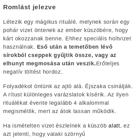
Romlást jelezve
Létezik egy mágikus rituálé, melynek során egy
pohár vizet öntenek az ember küszöbére, hogy
kárt okozzanak benne. Ehhez speciális holtvizet
használnak.
Eső után a temetőben lévő
sírokból cseppek gyűjtik össze, vagy az
elhunyt megmosása után veszik.
Erőteljes
negatív töltést hordoz.
Folyadékot öntünk az ajtó alá. Éjszaka csinálják.
A rítust különleges varázslatok kísérik. Az ilyen
rituálékat évente legalább 4 alkalommal
megismétlik, mert az átok lassan működik.
Ha ismételten vizet észlelnek a küszöb
alatt
, ez
azt jelenti, hogy valaki szörnyű