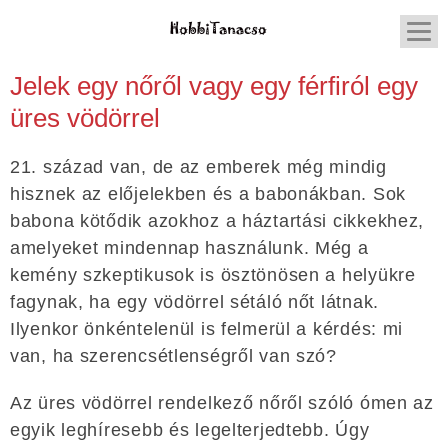
Jelek egy nőről vagy egy férfiról egy
üres vödörrel
21. század van, de az emberek még mindig
hisznek az előjelekben és a babonákban. Sok
babona kötődik azokhoz a háztartási cikkekhez,
amelyeket mindennap használunk. Még a
kemény szkeptikusok is ösztönösen a helyükre
fagynak, ha egy vödörrel sétáló nőt látnak.
Ilyenkor önkéntelenül is felmerül a kérdés: mi
van, ha szerencsétlenségről van szó?
Az üres vödörrel rendelkező nőről szóló ómen az
egyik leghíresebb és legelterjedtebb. Úgy