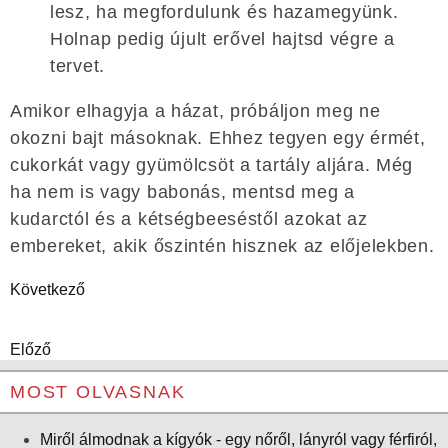
lesz, ha megfordulunk és hazamegyünk.
Holnap pedig újult erővel hajtsd végre a
tervet.
Amikor elhagyja a házat, próbáljon meg ne
okozni bajt másoknak. Ehhez tegyen egy érmét,
cukorkát vagy gyümölcsöt a tartály aljára. Még
ha nem is vagy babonás, mentsd meg a
kudarctól és a kétségbeeséstől azokat az
embereket, akik őszintén hisznek az előjelekben.
Következő
Előző
MOST OLVASNAK
Miről álmodnak a kígyók - egy nőről, lányról vagy férfiról,