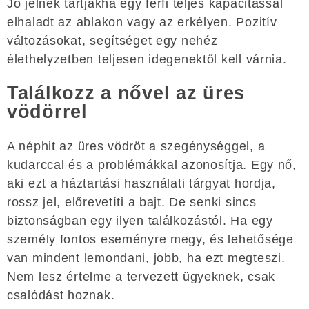
Jó jelnek tartjákha egy férfi teljes kapacitással
elhaladt az ablakon vagy az erkélyen. Pozitív
változásokat, segítséget egy nehéz
élethelyzetben teljesen idegenektől kell várnia.
Találkozz a nővel az üres
vödörrel
A néphit az üres vödröt a szegénységgel, a
kudarccal és a problémákkal azonosítja. Egy nő,
aki ezt a háztartási használati tárgyat hordja,
rossz jel, előrevetíti a bajt. De senki sincs
biztonságban egy ilyen találkozástól. Ha egy
személy fontos eseményre megy, és lehetősége
van mindent lemondani, jobb, ha ezt megteszi.
Nem lesz értelme a tervezett ügyeknek, csak
csalódást hoznak.