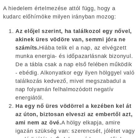
A hiedelem értelmezése attól függ, hogy a
kudarc előhírnöke milyen irányban mozog:
Az előjel szerint, ha találkozol egy nővel,
akinek üres vödöre van, semmi jóra ne
számíts.
Hiába telik el a nap, az elvégzett
munka energia- és időpazarlásnak bizonyul.
De a tábla csak a nap első felében működik
- ebédig. Alkonyatkor egy ilyen hölggyel való
találkozás kedvező, mivel megszabadul a
nap folyamán felhalmozódott negatív
energiától.
Ha egy nő üres vödörrel a kezében kel át
az úton, biztosan elveszi az embertől azt,
ami nem az övé.
A hölgy elkapja, amire
igazán szükség van: szerencsét, jólétet vagy