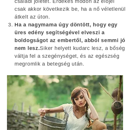
családi jólétet. Érdekes módon az előjel
csak akkor következik be, ha a nő véletlenül
átkelt az úton.
Ha a nagymama úgy döntött, hogy egy
üres edény segítségével elveszi a
boldogságot az embertől, abból semmi jó
nem lesz.
Siker helyett kudarc lesz, a bőség
váltja fel a szegénységet, és az egészség
megromlik a betegség után.