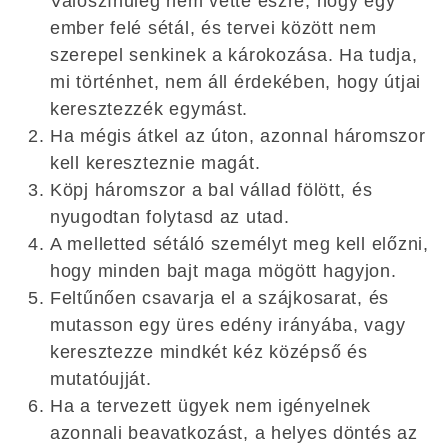
Valószínűleg nem vette észre, hogy egy
ember felé sétál, és tervei között nem
szerepel senkinek a károkozása. Ha tudja,
mi történhet, nem áll érdekében, hogy útjai
keresztezzék egymást.
Ha mégis átkel az úton, azonnal háromszor
kell kereszteznie magát.
Köpj háromszor a bal vállad fölött, és
nyugodtan folytasd az utad.
A melletted sétáló személyt meg kell előzni,
hogy minden bajt maga mögött hagyjon.
Feltűnően csavarja el a szájkosarat, és
mutasson egy üres edény irányába, vagy
keresztezze mindkét kéz középső és
mutatóujját.
Ha a tervezett ügyek nem igényelnek
azonnali beavatkozást, a helyes döntés az