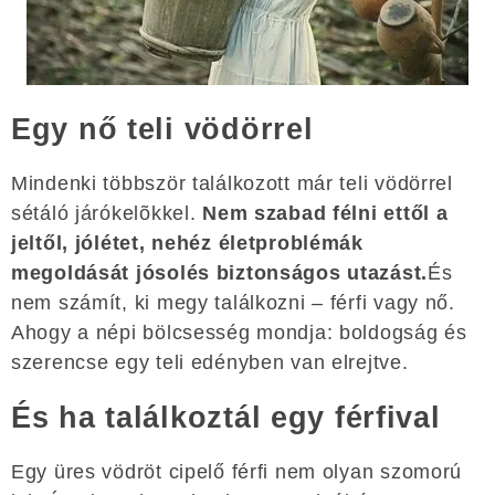
Egy nő teli vödörrel
Mindenki többször találkozott már teli vödörrel
sétáló járókelõkkel.
Nem szabad félni ettől a
jeltől, jólétet, nehéz életproblémák
megoldását jósolés biztonságos utazást.
És
nem számít, ki megy találkozni – férfi vagy nő.
Ahogy a népi bölcsesség mondja: boldogság és
szerencse egy teli edényben van elrejtve.
És ha találkoztál egy férfival
Egy üres vödröt cipelő férfi nem olyan szomorú