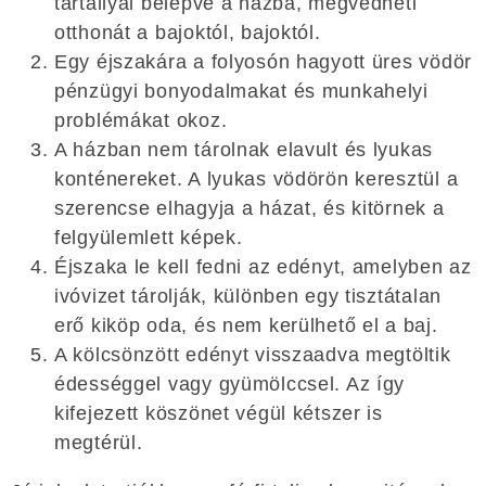
tartállyal belépve a házba, megvédheti
otthonát a bajoktól, bajoktól.
Egy éjszakára a folyosón hagyott üres vödör
pénzügyi bonyodalmakat és munkahelyi
problémákat okoz.
A házban nem tárolnak elavult és lyukas
konténereket. A lyukas vödörön keresztül a
szerencse elhagyja a házat, és kitörnek a
felgyülemlett képek.
Éjszaka le kell fedni az edényt, amelyben az
ivóvizet tárolják, különben egy tisztátalan
erő kiköp oda, és nem kerülhető el a baj.
A kölcsönzött edényt visszaadva megtöltik
édességgel vagy gyümölccsel. Az így
kifejezett köszönet végül kétszer is
megtérül.