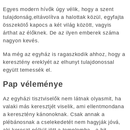
Egyes modern hívők úgy vélik, hogy a szent
tulajdonság,eltávolítva a halottak közül, egyfajta
összekötő kapocs a két világ között, vagyis
árthat az élőknek. De az ilyen emberek száma
nagyon kevés.
Ma még az egyház is ragaszkodik ahhoz, hogy a
keresztény ereklyét az elhunyt tulajdonossal
együtt temessék el.
Pap véleménye
Az egyházi tisztviselők nem látnak olyasmit, ha
valaki más keresztjét viselik, ami ellentmondana
a keresztény kánonoknak. Csak annak a
plébánosnak a cselekedetét nem hagyják jóvá,
aki kereszt nélkül jött a templomba - a hit