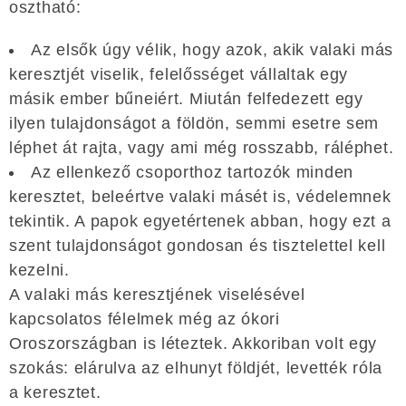
osztható:
Az elsők úgy vélik, hogy azok, akik valaki más
keresztjét viselik, felelősséget vállaltak egy
másik ember bűneiért. Miután felfedezett egy
ilyen tulajdonságot a földön, semmi esetre sem
léphet át rajta, vagy ami még rosszabb, ráléphet.
Az ellenkező csoporthoz tartozók minden
keresztet, beleértve valaki másét is, védelemnek
tekintik. A papok egyetértenek abban, hogy ezt a
szent tulajdonságot gondosan és tisztelettel kell
kezelni.
A valaki más keresztjének viselésével
kapcsolatos félelmek még az ókori
Oroszországban is léteztek. Akkoriban volt egy
szokás: elárulva az elhunyt földjét, levették róla
a keresztet.