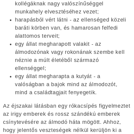
kollégáknak nagy valószínűséggel
munkahely elvesztéséhez vezet;
harapásból vért látni - az ellenséged közeli
baráti körben van, és hamarosan felfedi
alattomos terveit;
egy állat megharapott valakit - az
álmodozónak vagy rokonának szembe kell
néznie a múlt életéből származó
ellenséggel;
egy állat megharapta a kutyát - a
valóságban a bajok mind az álmodozót,
mind a családtagjait fenyegetik.
Az éjszakai látásban egy rókacsípés figyelmeztet
az irigy emberek és rossz szándékú emberek
csínytevésére az álmodó háta mögött. Ahhoz,
hogy jelentős veszteségek nélkül kerüljön ki a