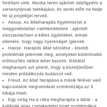
fordítani vele. Munka terén ajánlott odafigyelni a
versenytársak taktikájára, és senki előtt ne fedje
fel új projektjei terveit.
Aesop. Az állatharapás figyelmeztet a
meggondolatlan cselekedetekre - ajánlott
visszautasítani a kétes ügyleteket, annak
ellenére, hogy nagy nyereséget ígérnek.
Hasse. Harapós állat sérülése - kisebb
problémák jelennek meg, amelyeket különösebb
erőfeszítés nélkül lehet kezelni. Rókától
megharapni azt jelenti, hogy a közeljövőben
minden próbálkozás kudarcot vall.
Freud. Az állat harapása a másik felével való
kapcsolatok megromlását szimbolizálja az ő
hibája miatt.
Egy virág Ha a róka megharapta a lábát - a
kollégák aljas cselekedetei miatt problémákra