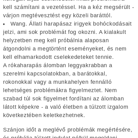
kell számítani a vezetéssel. Ha a kéz megsérült -
várjon megtévesztést egy közeli baráttól.
Wang. Állati harapásaz irigyek bohóckodásait
jelzi, ami sok problémát fog okozni. A kialakult
helyzetben meg kell próbálnia alaposan
átgondolni a megtörtént eseményeket, és nem
kell elhamarkodott cselekedeteket tennie.
A rókaharapás álomban leggyakrabban a
szerelmi kapcsolatokban, a barátokkal,
rokonokkal vagy a munkahelyen fennálló
lehetséges problémákra figyelmeztet. Nem
szabad túl sok figyelmet fordítani az álomban
látott képekre - a való életben a túlzott izgalom
következtében keletkezhetnek.
Szánjon időt a meglévő problémák megértésére,