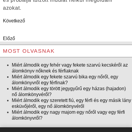
és próbálja túlzott indulat nélkül megoldani
azokat.
Következő
Előző
MOST OLVASNAK
Miért álmodik egy fehér vagy fekete szarvú kecskéről az
álomkönyv nőknek és férfiaknak
Miért álmodik egy fekete szarvú bika egy nőről, egy
álomkönyvről egy férfinak?
Miért álmodik egy törött jegygyűrű egy házas (hajadon)
nő álomkönyvéről?
Miért álmodik egy szeretett fiú, egy férfi és egy másik lány
esküvőjéről, egy nő álomkönyvéről
Miért álmodik egy nagy majom egy nőről vagy egy férfi
álomkönyvről?