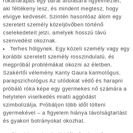
rókaharapás egy barát árulására figyelmeztet,
aki féltékeny lesz, és mindent megtesz, hogy
elvigye kedvesét. Szintén hasonlóaz álom egy
szeretett személy közeljövőben történő
cselekedeteit jelzi, amelyek hosszú távú
szenvedést okoznak.
Terhes hölgynek. Egy közeli személy vagy egy
korábbi szeretett személy rosszindulatú, és
megpróbál problémákat okozni az életben.
Szakértői vélemény Kanty Gaura karmológus,
parapszichológus Az utódokat védő és harapni
próbáló róka képe egy gyermekes nő számára a
helytelen viselkedés miatti aggódást
szimbolizálja. Próbáljon több időt tölteni
gyermekével – a figyelem hiánya távolságtartást
és gyakori botrányokat okozhat.