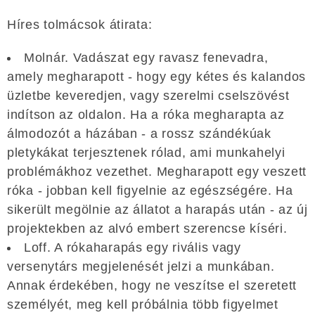
Híres tolmácsok átirata:
Molnár. Vadászat egy ravasz fenevadra,
amely megharapott - hogy egy kétes és kalandos
üzletbe keveredjen, vagy szerelmi cselszövést
indítson az oldalon. Ha a róka megharapta az
álmodozót a házában - a rossz szándékúak
pletykákat terjesztenek rólad, ami munkahelyi
problémákhoz vezethet. Megharapott egy veszett
róka - jobban kell figyelnie az egészségére. Ha
sikerült megölnie az állatot a harapás után - az új
projektekben az alvó embert szerencse kíséri.
Loff. A rókaharapás egy rivális vagy
versenytárs megjelenését jelzi a munkában.
Annak érdekében, hogy ne veszítse el szeretett
személyét, meg kell próbálnia több figyelmet