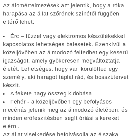
Az álomértelmezések azt jelentik, hogy a róka
harapása az állat szőrének színétől függően
eltérő lehet:
Érc – tűzzel vagy elektromos készülékekkel
kapcsolatos lehetséges balesetek. Ezenkívül a
közeljövőben az álmodozó felfedhet egy keserű
igazságot, amely gyökeresen megváltoztatja
életét. Lehetséges, hogy van körülötted egy
személy, aki haragot táplál rád, és bosszútervet
készít.
A fekete nagy összeg kidobása.
Fehér - a közeljövőben egy befolyásos
mecénás jelenik meg az álmodozó életében, és
minden erőfeszítésben segít óriási sikereket
elérni.
Az állat viselkedése befolyásolja az éjszakai