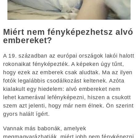
Miért nem fényképezhetsz alvó
embereket?
A 19. században az európai országok lakói halott
rokonaikat fényképezték. A képeken úgy tűnt,
hogy ezek az emberek csak aludtak. Ma az ilyen
fotók legalábbis csodálkozást keltenek. Azóta
kialakult egy hiedelem: alvó embereket nem
lehet kamerával lefényképezni, hiszen a csukott
szem azt jelenti, hogy már nem élnek. Ön szerint
gyors halált ígért.
Vannak más babonák, amelyek
megmagyarázhatják, miért jobb nem fényképezni