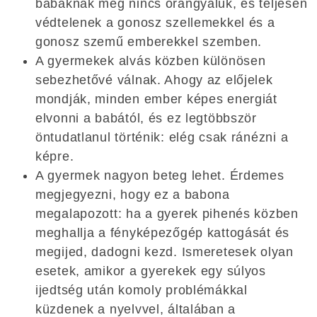
babáknak még nincs őrangyaluk, és teljesen
védtelenek a gonosz szellemekkel és a
gonosz szemű emberekkel szemben.
A gyermekek alvás közben különösen
sebezhetővé válnak. Ahogy az előjelek
mondják, minden ember képes energiát
elvonni a babától, és ez legtöbbször
öntudatlanul történik: elég csak ránézni a
képre.
A gyermek nagyon beteg lehet. Érdemes
megjegyezni, hogy ez a babona
megalapozott: ha a gyerek pihenés közben
meghallja a fényképezőgép kattogását és
megijed, dadogni kezd. Ismeretesek olyan
esetek, amikor a gyerekek egy súlyos
ijedtség után komoly problémákkal
küzdenek a nyelvvel, általában a