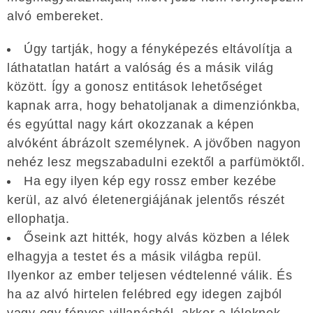
alvó embereket.
Úgy tartják, hogy a fényképezés eltávolítja a
láthatatlan határt a valóság és a másik világ
között. Így a gonosz entitások lehetőséget
kapnak arra, hogy behatoljanak a dimenziónkba,
és egyúttal nagy kárt okozzanak a képen
alvóként ábrázolt személynek. A jövőben nagyon
nehéz lesz megszabadulni ezektől a parfümöktől.
Ha egy ilyen kép egy rossz ember kezébe
kerül, az alvó életenergiájának jelentős részét
ellophatja.
Őseink azt hitték, hogy alvás közben a lélek
elhagyja a testet és a másik világba repül.
Ilyenkor az ember teljesen védtelenné válik. És
ha az alvó hirtelen felébred egy idegen zajból
vagy egy fényes villanásból, akkor a léleknek