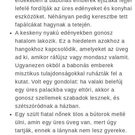
érdekében a babonás emberek éjszaka fejjel
lefelé fordítják az üres edényeket és konyhai
eszközöket. Néhányan pedig keresztbe tett
fapálcákat hagynak a tetején.
A keskeny nyakú edényekben gonosz
hatalom lakozik. Ez a hiedelem azokhoz a
hangokhoz kapcsolódik, amelyeket az üveg
ad ki, amikor ráfújsz vagy mondasz valamit.
Ugyanezen okból a babonás emberek
misztikus tulajdonságokkal ruházták fel a
kutat. Volt egy gondolat: ha valaki belefúj
egy üres palackba vagy eltöri, akkor a
gonosz szellemek szabadok lesznek, és
szétszóródnak a házban.
Egy szült fiatal nőnek tilos a bútorok mellé
ülni, amin egy üres üveg van, mert úgy
tartják, ennek a lánynak nem lesz gyereke.