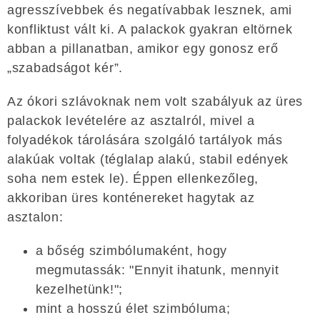
agresszívebbek és negatívabbak lesznek, ami
konfliktust vált ki. A palackok gyakran eltörnek
abban a pillanatban, amikor egy gonosz erő
„szabadságot kér”.
Az ókori szlávoknak nem volt szabályuk az üres
palackok levételére az asztalról, mivel a
folyadékok tárolására szolgáló tartályok más
alakúak voltak (téglalap alakú, stabil edények
soha nem estek le). Éppen ellenkezőleg,
akkoriban üres konténereket hagytak az
asztalon:
a bőség szimbólumaként, hogy
megmutassák: "Ennyit ihatunk, mennyit
kezelhetünk!";
mint a hosszú élet szimbóluma;