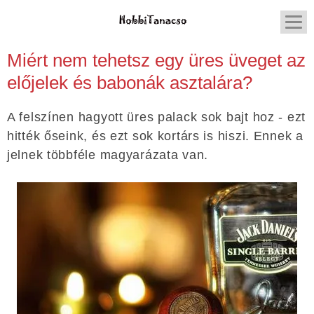
Miért nem tehetsz egy üres üveget az
előjelek és babonák asztalára?
A felszínen hagyott üres palack sok bajt hoz - ezt
hitték őseink, és ezt sok kortárs is hiszi. Ennek a
jelnek többféle magyarázata van.