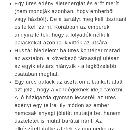
Egy üres edény életenergiát és erőt merít
(nem mondják azonban, hogy emberből
vagy házból). De a tartályt meg kell tisztítani
és le kell zárni. Korábban az emberek
annyira féltek, hogy a folyadék nélküli
palackokat azonnal kivitték az utcára.
Huszár hiedelem: ha üres konténer marad
az asztalon, a következő társasági ülésen
az egyik elvtárs hiányzik - a legközelebbi
csatában meghal.
Egy üres palack az asztalon a bankett alatt
azt jelzi, hogy a vendégeknek ideje távozni.
A jó házigazda gyorsan lecseréli az üres
edényt egy telire. Ily módon az ember
nemcsak anyagi jólétét mutatja be, hanem
tiszteletet is mutat barátai iránt. Az
elkészített italkészletek száma pedig azt