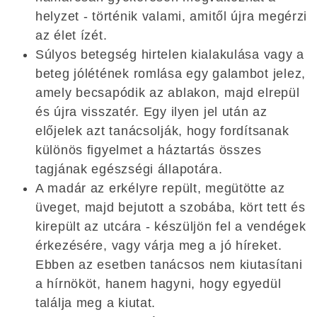
helyzet - történik valami, amitől újra megérzi
az élet ízét.
Súlyos betegség hirtelen kialakulása vagy a
beteg jólétének romlása egy galambot jelez,
amely becsapódik az ablakon, majd elrepül
és újra visszatér. Egy ilyen jel után az
előjelek azt tanácsolják, hogy fordítsanak
különös figyelmet a háztartás összes
tagjának egészségi állapotára.
A madár az erkélyre repült, megütötte az
üveget, majd bejutott a szobába, kört tett és
kirepült az utcára - készüljön fel a vendégek
érkezésére, vagy várja meg a jó híreket.
Ebben az esetben tanácsos nem kiutasítani
a hírnököt, hanem hagyni, hogy egyedül
találja meg a kiutat.