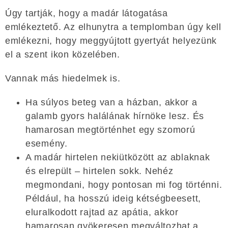
Úgy tartják, hogy a madár látogatása
emlékeztető. Az elhunytra a templomban úgy kell
emlékezni, hogy meggyújtott gyertyát helyezünk
el a szent ikon közelében.
Vannak más hiedelmek is.
Ha súlyos beteg van a házban, akkor a
galamb gyors halálának hírnöke lesz. És
hamarosan megtörténhet egy szomorú
esemény.
A madár hirtelen nekiütközött az ablaknak
és elrepült – hirtelen sokk. Nehéz
megmondani, hogy pontosan mi fog történni.
Például, ha hosszú ideig kétségbeesett,
eluralkodott rajtad az apátia, akkor
hamarosan gyökeresen megváltozhat a