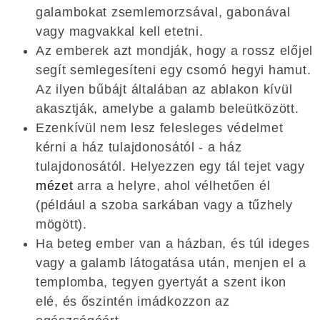
galambokat zsemlemorzsával, gabonával
vagy magvakkal kell etetni.
Az emberek azt mondják, hogy a rossz előjel
segít semlegesíteni egy csomó hegyi hamut.
Az ilyen bűbájt általában az ablakon kívül
akasztják, amelybe a galamb beleütközött.
Ezenkívül nem lesz felesleges védelmet
kérni a ház tulajdonosától - a ház
tulajdonosától. Helyezzen egy tál tejet vagy
mézet
arra a helyre, ahol vélhetően él
(például a szoba sarkában vagy a tűzhely
mögött).
Ha beteg ember van a házban, és túl ideges
vagy a galamb látogatása után, menjen el a
templomba, tegyen gyertyát a szent ikon
elé, és őszintén imádkozzon az