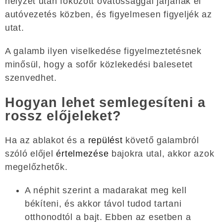
helyzet után fokozott óvatossággal járjanak el
autóvezetés közben, és figyelmesen figyeljék az
utat.
A galamb ilyen viselkedése figyelmeztetésnek
minősül, hogy a sofőr közlekedési balesetet
szenvedhet.
Hogyan lehet semlegesíteni a
rossz előjeleket?
Ha az ablakot és a
repülést
követő galambról
szóló előjel
értelmezése
bajokra utal, akkor azok
megelőzhetők.
A néphit szerint a madarakat meg kell
békíteni, és akkor távol tudod tartani
otthonodtól a bajt. Ebben az esetben a