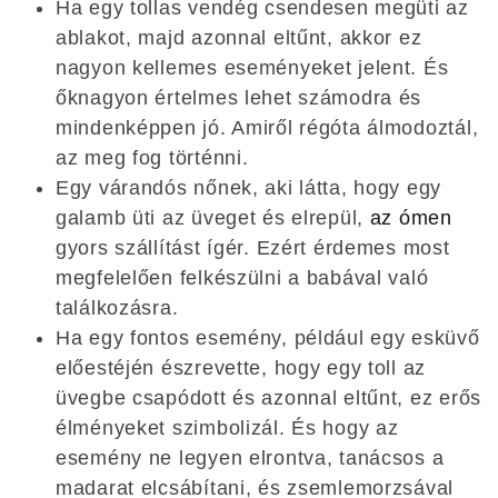
Ha egy tollas vendég csendesen megüti az
ablakot, majd azonnal eltűnt, akkor ez
nagyon kellemes eseményeket jelent. És
őknagyon értelmes lehet számodra és
mindenképpen jó. Amiről régóta álmodoztál,
az meg fog történni.
Egy várandós nőnek, aki látta, hogy egy
galamb üti az üveget és elrepül,
az ómen
gyors szállítást ígér. Ezért érdemes most
megfelelően felkészülni a babával való
találkozásra.
Ha egy fontos esemény, például egy esküvő
előestéjén észrevette, hogy egy toll az
üvegbe csapódott és azonnal eltűnt, ez erős
élményeket szimbolizál. És hogy az
esemény ne legyen elrontva, tanácsos a
madarat elcsábítani, és zsemlemorzsával