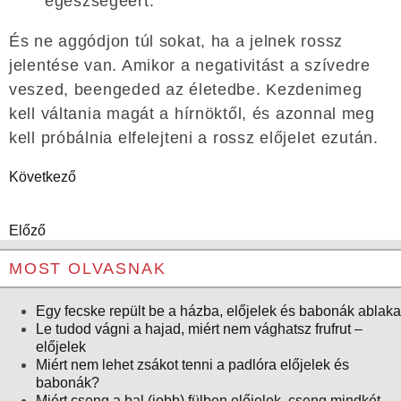
egészségéért.
És ne aggódjon túl sokat, ha a jelnek rossz
jelentése van. Amikor a negativitást a szívedre
veszed, beengeded az életedbe. Kezdenimeg
kell váltania magát a hírnöktől, és azonnal meg
kell próbálnia elfelejteni a rossz előjelet ezután.
Következő
Előző
MOST OLVASNAK
Egy fecske repült be a házba, előjelek és babonák ablaka
Le tudod vágni a hajad, miért nem vághatsz frufrut –
előjelek
Miért nem lehet zsákot tenni a padlóra előjelek és
babonák?
Miért cseng a bal (jobb) fülben előjelek, cseng mindkét