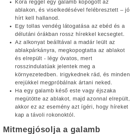
Kora reggel egy galamb kopogott az
ablakon, és viselkedésével felébresztett – jó
hírt kell hallanod.
Egy tollas vendég látogatása az ebéd és a
délutáni órákban rossz hírekkel kecsegtet.
Az alkonyat beálltával a madár leült az
ablakpárkányra, megkopogtatta az ablakot
és elrepült - légy óvatos, mert
rosszindulatúak jelentek meg a
környezetedben. Irigykednek rád, és minden
erejükkel megpróbálnak ártani neked.
Ha egy galamb késő este vagy éjszaka
megütötte az ablakot, majd azonnal elrepült,
akkor ez az esemény azt ígéri, hogy híreket
kap a távoli rokonoktól.
Mitmegjósolja a galamb