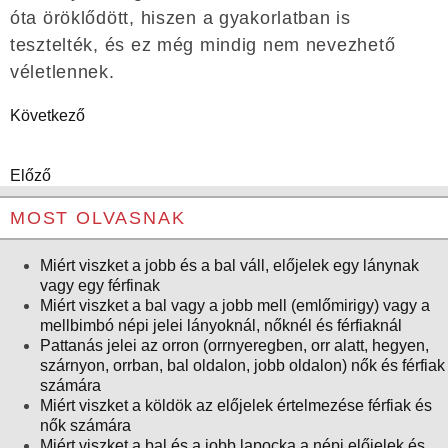
óta öröklődött, hiszen a gyakorlatban is
tesztelték, és ez még mindig nem nevezhető
véletlennek.
Következő
Előző
MOST OLVASNAK
Miért viszket a jobb és a bal váll, előjelek egy lánynak
vagy egy férfinak
Miért viszket a bal vagy a jobb mell (emlőmirigy) vagy a
mellbimbó népi jelei lányoknál, nőknél és férfiaknál
Pattanás jelei az orron (orrnyeregben, orr alatt, hegyen,
szárnyon, orrban, bal oldalon, jobb oldalon) nők és férfiak
számára
Miért viszket a köldök az előjelek értelmezése férfiak és
nők számára
Miért viszket a bal és a jobb lapocka a népi előjelek és