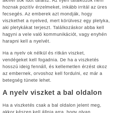
akivel sok időt találsz. Az ilyen találkozók nem
hoznak pozitív érzelmeket, inkább irritál az üres
fecsegés. Az emberek azt mondják, hogy
viszkethet a nyelved, mert körülvesz egy pletyka,
aki pletykákat terjeszt. Találkozáskor abba kell
hagyni a vele való kommunikációt, vagy enyhén
harapni kell a nyelvét.
Ha a nyelv ok nélkül és ritkán viszket,
vendégeket kell fogadnia. De ha a viszketés
hosszú ideig fennáll, és kellemetlen érzést okoz
az embernek, orvoshoz kell fordulni, ez már a
betegség tünete lehet.
A nyelv viszket a bal oldalon
Ha a viszketés csak a bal oldalon jelent meg,
akkor készen kell állnia arra, hogy olyan