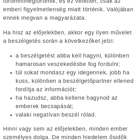
történnimegtörténik, és ez véletlen, csak az
emberi figyelmetlenség miatt történik. Valójában
ennek megvan a magyarázata.
Ha hisz az előjelekben, akkor egy ilyen művelet
a beszélgetés során a következőket jelzi:
a beszélgetést abba kell hagyni, különben
hamarosan veszekedésbe fog fordulni;
túl sokat mondasz egy idegennek, jobb ha
kuss, különben a beszélgetőpartner ellened
fordítja az információt;
ha hazudsz, abba kellene hagynod az
emberek becsapását;
valaki negatívan beszél rólad.
Hinni vagy sem az előjelekben, minden ember
személyes dolga. De minden hiedelem ősidők