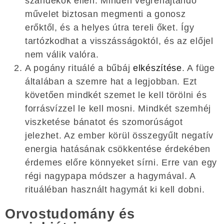
szándékok ellen. Minden végrehajtandó
művelet biztosan megmenti a gonosz
erőktől, és a helyes útra tereli őket. Így
tartózkodhat a visszásságoktól, és az előjel
nem válik valóra.
A pogány rituálé a bűbáj
elkészítése
. A füge
általában a szemre hat a legjobban. Ezt
követően mindkét szemet le kell törölni és
forrásvízzel le kell mosni. Mindkét szemhéj
viszketése bánatot és szomorúságot
jelezhet. Az ember körül összegyűlt negatív
energia hatásának csökkentése érdekében
érdemes előre könnyeket sírni. Erre van egy
régi nagypapa módszer a hagymával. A
rituáléban használt hagymát ki kell dobni.
Orvostudomány és