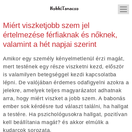
Miért viszketjobb szem jel
értelmezése férfiaknak és nőknek,
valamint a hét napjai szerint
Amikor egy személy kényelmetlenül érzi magát,
mert testének egy része viszketni kezd, először
is valamilyen betegséggel kezdi kapcsolatba
lépni. De valójában érdemes odafigyelni azokra a
jelekre, amelyek teljes magyarázatot adhatnak
arra, hogy miért viszket a jobb szem. A babonás
ember sok kérdésre tud választ találni, ha hallgat
a testére. Ha pszichológusokra hallgat, pozitívan
kell beállítania magát? és akkor elmúlik a
kudarcok sorozata.