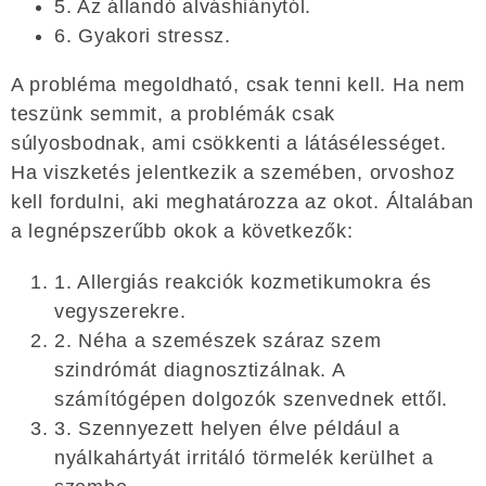
5. Az állandó alváshiánytól.
6. Gyakori stressz.
A probléma megoldható, csak tenni kell. Ha nem
teszünk semmit, a problémák csak
súlyosbodnak, ami csökkenti a látásélességet.
Ha viszketés jelentkezik a szemében, orvoshoz
kell fordulni, aki meghatározza az okot. Általában
a legnépszerűbb okok a következők:
1. Allergiás reakciók kozmetikumokra és
vegyszerekre.
2. Néha a szemészek száraz szem
szindrómát diagnosztizálnak. A
számítógépen dolgozók szenvednek ettől.
3. Szennyezett helyen élve például a
nyálkahártyát irritáló törmelék kerülhet a