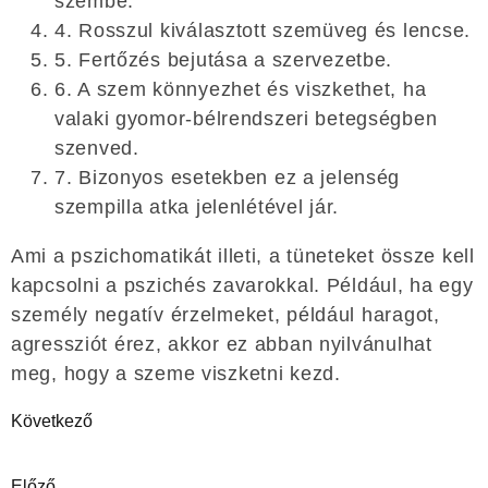
szembe.
4. Rosszul kiválasztott szemüveg és lencse.
5. Fertőzés bejutása a szervezetbe.
6. A szem könnyezhet és viszkethet, ha
valaki gyomor-bélrendszeri betegségben
szenved.
7. Bizonyos esetekben ez a jelenség
szempilla atka jelenlétével jár.
Ami a pszichomatikát illeti, a tüneteket össze kell
kapcsolni a pszichés zavarokkal. Például, ha egy
személy negatív érzelmeket, például haragot,
agressziót érez, akkor ez abban nyilvánulhat
meg, hogy a szeme viszketni kezd.
Következő
Előző