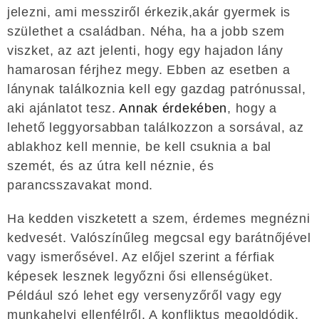
jelezni, ami messziről érkezik,akár gyermek is
születhet a családban. Néha, ha a jobb szem
viszket, az azt jelenti, hogy egy hajadon lány
hamarosan férjhez megy. Ebben az esetben a
lánynak találkoznia kell egy gazdag patrónussal,
aki ajánlatot tesz.
Annak érdekében
, hogy a
lehető leggyorsabban találkozzon a sorsával, az
ablakhoz kell mennie, be kell csuknia a bal
szemét, és az útra kell néznie, és
parancsszavakat mond.
Ha kedden viszketett a szem, érdemes megnézni
kedvesét. Valószínűleg megcsal egy barátnőjével
vagy ismerősével. Az előjel szerint a férfiak
képesek lesznek legyőzni ősi ellenségüket.
Például szó lehet egy versenyzőről vagy egy
munkahelyi ellenfélről. A konfliktus megoldódik,