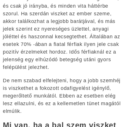
és csak jó irányba, és minden vita háttérbe
szorul. Ha szerdán viszket az ember szeme,
akkor találkozhat a legjobb barátjával, és más
jelek szerint ez nyereséges üzlettel, anyagi
jóléttel és haszonnal kecsegtethet. Általában az
esetek 70% -ában a fiatal férfiak ilyen jele csak
pozitív érzelmeket hordoz. Idős férfiaknál ez a
jelenség egy elhúzódó betegség utáni gyors
felépülést jelezhet.
De nem szabad elfelejteni, hogy a jobb szemhéj
is viszkethet a fokozott odafigyelést igénylő,
megerőltető munkától. Ebben az esetben elég
lesz ellazulni, és ez a kellemetlen tünet magától
elmúlik.
Mi van, ha a bal szem viszket