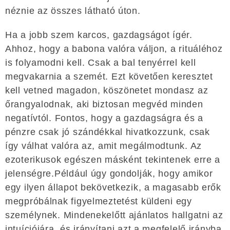
néznie az összes látható úton.
Ha a jobb szem karcos, gazdagságot ígér.
Ahhoz, hogy a babona valóra váljon, a rituáléhoz
is folyamodni kell. Csak a bal tenyérrel kell
megvakarnia a szemét. Ezt követően keresztet
kell vetned magadon, köszönetet mondasz az
őrangyalodnak, aki biztosan megvéd minden
negatívtól. Fontos, hogy a gazdagságra és a
pénzre csak jó szándékkal hivatkozzunk, csak
így válhat valóra az, amit megálmodtunk. Az
ezoterikusok egészen másként tekintenek erre a
jelenségre.Például úgy gondolják, hogy amikor
egy ilyen állapot bekövetkezik, a magasabb erők
megpróbálnak figyelmeztetést küldeni egy
személynek. Mindenekelőtt ajánlatos hallgatni az
intuíciójára, és irányítani azt a megfelelő irányba.