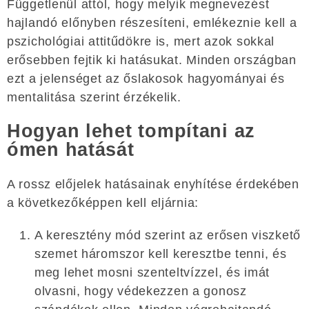
Függetlenül attól, hogy melyik megnevezést
hajlandó előnyben részesíteni, emlékeznie kell a
pszichológiai attitűdökre is, mert azok sokkal
erősebben fejtik ki hatásukat. Minden országban
ezt a jelenséget az őslakosok hagyományai és
mentalitása szerint érzékelik.
Hogyan lehet tompítani az
ómen hatását
A rossz előjelek hatásainak enyhítése érdekében
a következőképpen kell eljárnia:
A keresztény mód szerint az erősen viszkető
szemet háromszor kell keresztbe tenni, és
meg lehet mosni szenteltvízzel, és imát
olvasni, hogy védekezzen a gonosz