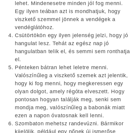
lehet. Mindenesetre minden jól fog menni.
Egy ilyen teában azt is mondhatjuk, hogy
viszkető szemmel jönnek a vendégek a
vendéglátóhoz.
Csütörtökön egy ilyen jelenség jelzi, hogy jó
hangulat lesz. Tehát az egész nap jó
hangulatban telik el, és semmi sem ronthatja
el.
Pénteken bátran lehet leletre menni.
Valószínűleg a viszkető szemek azt jelentik,
hogy ki fog menni, hogy megkeressen egy
olyan dolgot, amely régóta elveszett. Hogy
pontosan hogyan találják meg, senki sem
mondja meg, valószínűleg a babonák miatt
ezen a napon óvatosnak kell lenni.
Szombaton mehetsz randevúzni. Bármikor
kijelölik, például egy nőnek új ismerőse