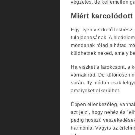
végzetes, de kellemetlen g
Miért karcolódott
Egy ilyen viszkető testrész,
tulajdonosának. A hiedelem 
mondanak rólad a hátad mög
küldhetnek neked, amely be
Ha viszket a farokcsont, a
várnak rád. De különösen n
során. Ily módon csak felgy
amelyeket elkerülhet.
Éppen ellenkezőleg, vannak
azt jelzi, hogy nehéz és "
pedig hosszú veszekedések
harmónia. Vagyis az értelm