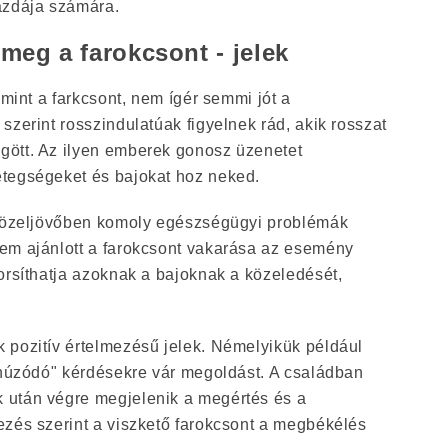
azdája számára.
 meg a farokcsont - jelek
 mint a farkcsont, nem ígér semmi jót a
szerint rosszindulatúak figyelnek rád, akik rosszat
ött. Az ilyen emberek gonosz üzenetet
tegségeket és bajokat hoz neked.
 közeljövőben komoly egészségügyi problémák
em ajánlott a farokcsont vakarása az esemény
orsíthatja azoknak a bajoknak a közeledését,
 pozitív értelmezésű jelek. Némelyikük például
elhúzódó" kérdésekre vár megoldást. A családban
 után végre megjelenik a megértés és a
ezés szerint a viszkető farokcsont a megbékélés