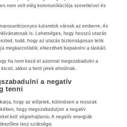
ben nem volt elég kommunikációja szeretteivel és
hamarosanbizonyos kalandok várnak az emberre, és
kívánatosak is. Lehetséges, hogy hosszú utazás
vezted, tudd, hogy az utazás biztonságosan telik
tja megkarcolódik, elkezdheti bepakolni a táskáit.
ogy ha nem kezd el azonnal megszabadulni a
kicsit, akkor a fenti jelek elmúlnak.
szabadulni a negatív
g tenni
arja, hogy az előjelek, különösen a rosszak
ekében, hogy megszabaduljon a negatív
eket kell végrehajtania. A negatív energiák
kezőkre lesz szüksége: