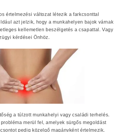
s értelmezési változat létezik a farkcsonttal
dául azt jelzik, hogy a munkahelyen bajok várnak
etleges kellemetlen beszélgetés a csapattal. Vagy
nzügyi kérdései Önhöz.
őség a túlzott munkahelyi vagy családi terhelés.
 probléma merül fel, amelyek sürgős megoldást
okcsontot pedig közelgő magányként értelmezik.