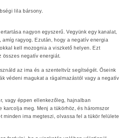
bségi lila bársony.
szertartása nagyon egyszerű. Vegyünk egy kanalat,
, amíg ragyog. Ezután, hogy a negatív energia
okkal kell mozognia a viszkető helyen. Ezt
z összes negatív energiát.
ználd az ima és a szenteltvíz segítségét. Őseink
rták védeni magukat a rágalmazástól vagy a negatív
r, vagy éppen ellenkezőleg, hajnalban
se karcolja meg. Menj a tükörhöz, és háromszor
 minden ima megteszi, olvassa fel a tükör felülete