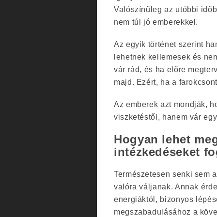
Valószínűleg az utóbbi idő
nem túl jó emberekkel.
Az egyik történet szerint 
lehetnek kellemesek és nem
vár rád, és ha előre megter
majd. Ezért, ha a farokcson
Az emberek azt mondják, h
viszketéstől, hanem vár egy 
Hogyan lehet meg
intézkedéseket fo
Természetesen senki sem ak
valóra váljanak. Annak érd
energiáktól, bizonyos lépés
megszabadulásához a követ