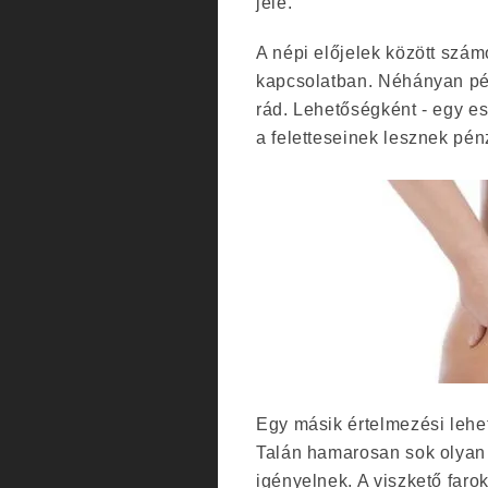
jele.
A népi előjelek között számo
kapcsolatban. Néhányan pél
rád. Lehetőségként - egy es
a feletteseinek lesznek pé
Egy másik értelmezési lehet
Talán hamarosan sok olyan
igényelnek. A viszkető far