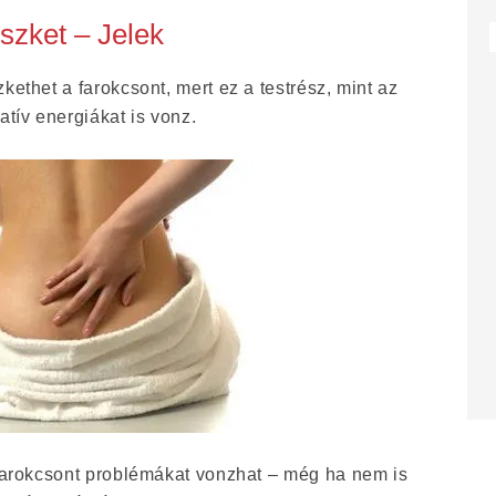
szket – Jelek
kethet a farokcsont, mert ez a testrész, mint az
atív energiákat is vonz.
 farokcsont problémákat vonzhat – még ha nem is