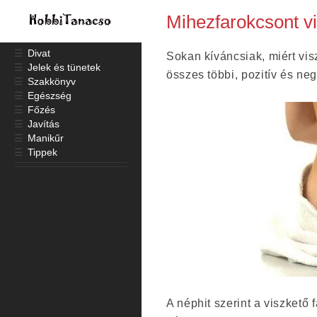
Mihezfarokcsont vi
☰
Divat
Sokan kíváncsiak, miért visz
☰
Jelek és tünetek
összes többi, pozitív és neg
☰
Szakkönyv
☰
Egészség
☰
Főzés
☰
Javítás
☰
Manikűr
☰
Tippek
A néphit szerint a viszkető