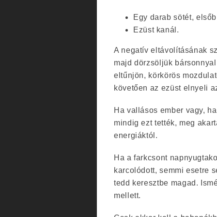
Egy darab sötét, elsőb
Ezüst kanál.
A negatív eltávolításának 
majd dörzsöljük bársonnyal
eltűnjön, körkörös mozdulat
követően az ezüst elnyeli a
Ha vallásos ember vagy, has
mindig ezt tették, meg aka
energiáktól.
Ha a farkcsont napnyugtako
karcolódott, semmi esetre 
tedd keresztbe magad. Ismét
mellett.