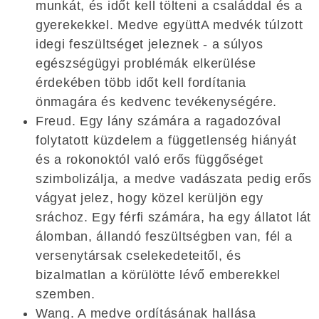
munkát, és időt kell tölteni a családdal és a
gyerekekkel. Medve együttA medvék túlzott
idegi feszültséget jeleznek - a súlyos
egészségügyi problémák elkerülése
érdekében több időt kell fordítania
önmagára és kedvenc tevékenységére.
Freud. Egy lány számára a ragadozóval
folytatott küzdelem a függetlenség hiányát
és a rokonoktól való erős függőséget
szimbolizálja, a medve vadászata pedig erős
vágyat jelez, hogy közel kerüljön egy
sráchoz. Egy férfi számára, ha egy állatot lát
álomban, állandó feszültségben van, fél a
versenytársak cselekedeteitől, és
bizalmatlan a körülötte lévő emberekkel
szemben.
Wang. A medve ordításának hallása