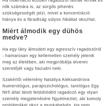
Ha hibernáció közben ragadozót látnak férfiak és
nők számára is, az sürgős pihenés
szükségességét jelzi, mivel a koncentráció
hiánya és a fáradtság súlyos hibákat okozhat.
Miért álmodik egy dühös
medve?
Ha egy lány álmodott egy agresszív ragadozóról
- hamarosan egy kellemetlen személy jelenik
meg az életében, aki megpróbálja elvenni
szeretőjét vagy hazudni neki.
Szakértői vélemény Nataliya Aleksandrova
Numerológus, parapszichológus, tarológus Egy
férfi által látott feldühödött ragadozó egy olyan
személy megjelenésére figyelmeztet, aki komoly
problémákat okoz a munkahelyén. Ha nem