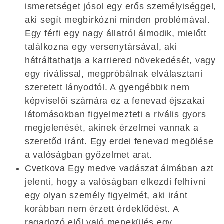
ismeretséget jósol egy erős személyiséggel,
aki segít megbirkózni minden problémával.
Egy férfi egy nagy állatról álmodik, mielőtt
találkozna egy versenytársával, aki
hátráltathatja a karriered növekedését, vagy
egy riválissal, megpróbálnak elválasztani
szeretett lányodtól. A gyengébbik nem
képviselői számára ez a fenevad éjszakai
látomásokban figyelmezteti a rivális gyors
megjelenését, akinek érzelmei vannak a
szeretőd iránt. Egy erdei fenevad megölése
a valóságban győzelmet arat.
Cvetkova Egy medve vadászat álmában azt
jelenti, hogy a valóságban elkezdi felhívni
egy olyan személy figyelmét, aki iránt
korábban nem érzett érdeklődést. A
ragadozó elől való menekülés egy