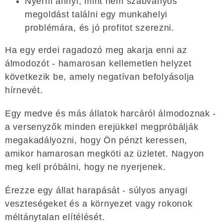
Nyerni annyi, mint nem szabványos
megoldást találni egy munkahelyi
problémára, és jó profitot szerezni.
Ha egy erdei ragadozó meg akarja enni az
álmodozót - hamarosan kellemetlen helyzet
következik be, amely negatívan befolyásolja
hírnevét.
Egy medve és más állatok harcáról álmodoznak -
a versenyzők minden erejükkel megpróbálják
megakadályozni, hogy Ön pénzt keressen,
amikor hamarosan megköti az üzletet. Nagyon
meg kell próbálni, hogy ne nyerjenek.
Érezze egy állat harapását - súlyos anyagi
veszteségeket és a környezet vagy rokonok
méltánytalan elítélését.