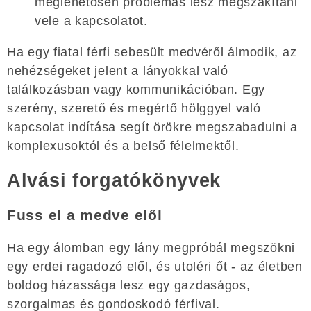
meglehetősen problémás lesz megszakítani
vele a kapcsolatot.
Ha egy fiatal férfi sebesült medvéről álmodik, az
nehézségeket jelent a lányokkal való
találkozásban vagy kommunikációban. Egy
szerény, szerető és megértő hölggyel való
kapcsolat indítása segít örökre megszabadulni a
komplexusoktól és a belső félelmektől.
Alvási forgatókönyvek
Fuss el a medve elől
Ha egy álomban egy lány megpróbál megszökni
egy erdei ragadozó elől, és utoléri őt - az életben
boldog házassága lesz egy gazdaságos,
szorgalmas és gondoskodó férfival.