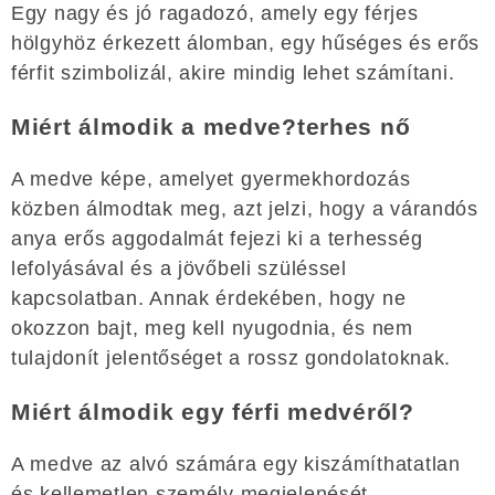
Egy nagy és jó ragadozó, amely egy férjes
hölgyhöz érkezett álomban, egy hűséges és erős
férfit szimbolizál, akire mindig lehet számítani.
Miért álmodik a medve?terhes nő
A medve képe, amelyet gyermekhordozás
közben álmodtak meg, azt jelzi, hogy a várandós
anya erős aggodalmát fejezi ki a terhesség
lefolyásával és a jövőbeli szüléssel
kapcsolatban. Annak érdekében, hogy ne
okozzon bajt, meg kell nyugodnia, és nem
tulajdonít jelentőséget a rossz gondolatoknak.
Miért álmodik egy férfi medvéről?
A medve az alvó számára egy kiszámíthatatlan
és kellemetlen személy megjelenését