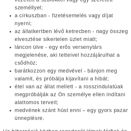
személlyel;
a cirkuszban - fizetésemelés vagy díjat
nyerni;
az állatkertben lévő ketrecben - nagy összeg
elvesztése sikertelen üzlet miatt;
láncon ülve - egy erős versenytárs
megjelenése, aki tetteivel hozzájárulhat a
csődhöz;
barátkozzon egy medvével - bánjon meg
valamit, és próbálja kijavítani a hibát;
étel van az állat mellett - a rosszindulatúak
megpróbálják az Ön személye ellen indítani
alattomos terveit;
medvének szánt húst enni – egy gyors pazar
ünneplésre.