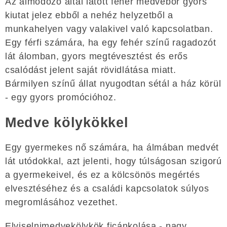
Az álmodozó által látott fehér medvebőr gyors
kiutat jelez ebből a nehéz helyzetből a
munkahelyen vagy valakivel való kapcsolatban.
Egy férfi számára, ha egy fehér színű ragadozót
lát álomban, gyors megtévesztést és erős
csalódást jelent saját rövidlátása miatt.
Bármilyen színű állat nyugodtan sétál a ház körül
- egy gyors promócióhoz.
Medve kölykökkel
Egy gyermekes nő számára, ha álmában medvét
lát utódokkal, azt jelenti, hogy túlságosan szigorú
a gyermekeivel, és ez a kölcsönös megértés
elvesztéséhez és a családi kapcsolatok súlyos
megromlásához vezethet.
Elviselnimedvekölykök ficánkolása - nagy