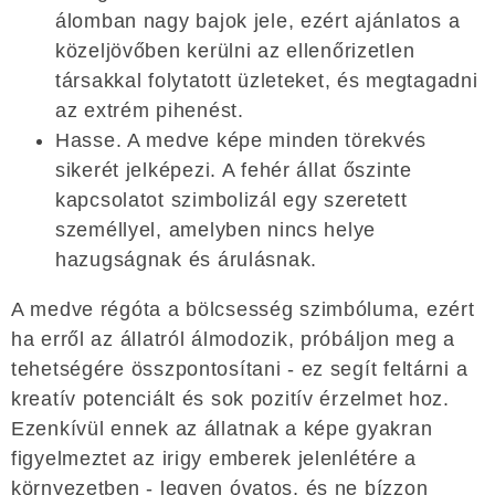
álomban nagy bajok jele, ezért ajánlatos a
közeljövőben kerülni az ellenőrizetlen
társakkal folytatott üzleteket, és megtagadni
az extrém pihenést.
Hasse. A medve képe minden törekvés
sikerét jelképezi. A fehér állat őszinte
kapcsolatot szimbolizál egy szeretett
személlyel, amelyben nincs helye
hazugságnak és árulásnak.
A medve régóta a bölcsesség szimbóluma, ezért
ha erről az állatról álmodozik, próbáljon meg a
tehetségére összpontosítani - ez segít feltárni a
kreatív potenciált és sok pozitív érzelmet hoz.
Ezenkívül ennek az állatnak a képe gyakran
figyelmeztet az irigy emberek jelenlétére a
környezetben - legyen óvatos, és ne bízzon