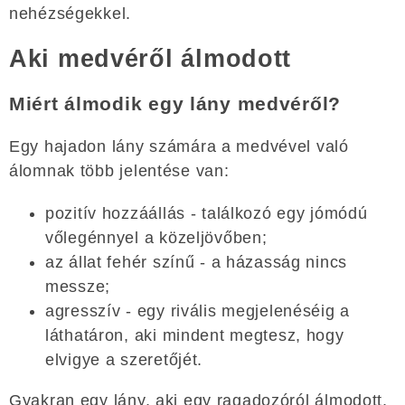
nehézségekkel.
Aki medvéről álmodott
Miért álmodik egy lány medvéről?
Egy hajadon lány számára a medvével való
álomnak több jelentése van:
pozitív hozzáállás - találkozó egy jómódú
vőlegénnyel a közeljövőben;
az állat fehér színű - a házasság nincs
messze;
agresszív - egy rivális megjelenéséig a
láthatáron, aki mindent megtesz, hogy
elvigye a szeretőjét.
Gyakran egy lány, aki egy ragadozóról álmodott,