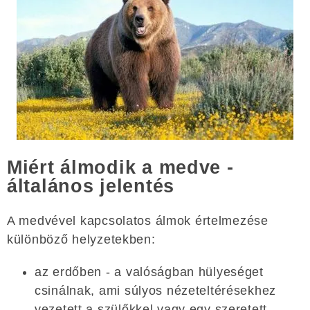
Miért álmodik a medve -
általános jelentés
A medvével kapcsolatos álmok értelmezése
különböző helyzetekben:
az erdőben - a valóságban hülyeséget
csinálnak, ami súlyos nézeteltérésekhez
vezetett a szülőkkel vagy egy szeretett