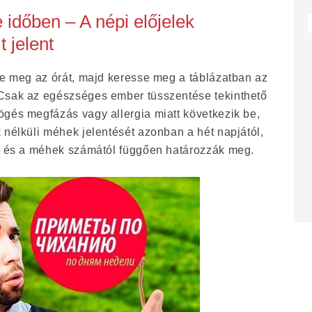
 időben – A népi előjelek
 jelent
ze meg az órát, majd keresse meg a táblázatban az
Csak az egészséges ember tüsszentése tekinthető
ögés megfázás vagy allergia miatt következik be,
 nélküli méhek jelentését azonban a hét napjától,
ől és a méhek számától függően határozzák meg.