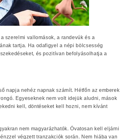
t a szerelmi vallomások, a randevúk és a
ának tartja. Ha odafigyel a népi bölcsesség
veszekedéseket, és pozitívan befolyásolhatja a
lső napja nehéz napnak számít. Hétfőn az emberek
orongó. Egyeseknek nem volt idejük aludni, mások
ekedni kell, döntéseket kell hozni, nem kívánt
yakran nem magyarázhatók. Óvatosan kell eljárni
pénzzel végzett tranzakciók során. Nem hiába van