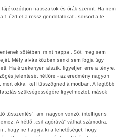
l,tájékozódjon napszakok és órák szerint. Ha nem
ait, űzd el a rossz gondolatokat - sorsod a te
entenek sötétben, mint nappal. Sőt, meg sem
dejét. Mély alvás közben senki sem fogja úgy
ett. Ha érzékenyen alszik, figyeljen erre a tényre,
zögés jelentését hétfőre - az eredmény nagyon
, mert okkal kell tüsszögned álmodban. A legtöbb
álasztás szükségességére figyelmeztet, mások
ó tüsszentés”, ami nagyon vonzó, intelligens,
emez. A hétfő „csillagórává” válhat számodra.
ni, hogy ne hagyja ki a lehetőséget, hogy