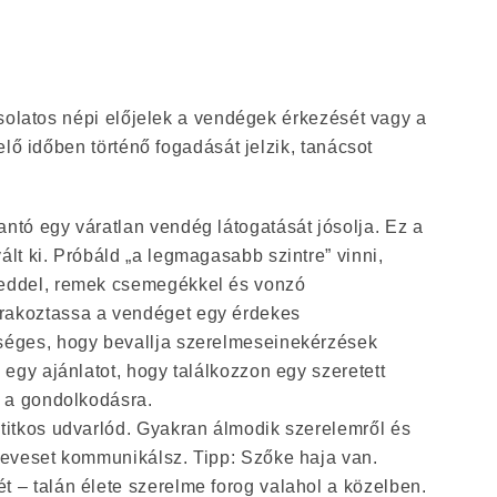
solatos népi előjelek a vendégek érkezését vagy a
elő időben történő fogadását jelzik, tanácsot
ntó egy váratlan vendég látogatását jósolja. Ez a
ált ki. Próbáld „a legmagasabb szintre” vinni,
teddel, remek csemegékkel és vonzó
rakoztassa a vendéget egy érdekes
séges, hogy bevallja szerelmeseinekérzések
l egy ajánlatot, hogy találkozzon egy szeretett
t a gondolkodásra.
 titkos udvarlód. Gyakran álmodik szerelemről és
 keveset kommunikálsz. Tipp: Szőke haja van.
 – talán élete szerelme forog valahol a közelben.