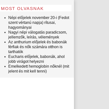
MOST OLVASNAK
Népi előjelek november 20-i (Fedot
szent vértanú napja) rítusai,
hagyományai
Nagyi népi válogatás paradicsom,
jellemzők, leírás, vélemények
Az anthurium előjelek és babonák
férfiak és nők számára otthon is
tarthatók
Eucharis előjelek, babonák, ahol
jobb virágot helyezni
Emelkedett hemoglobin nőknél (mit
jelent és mit kell tenni)