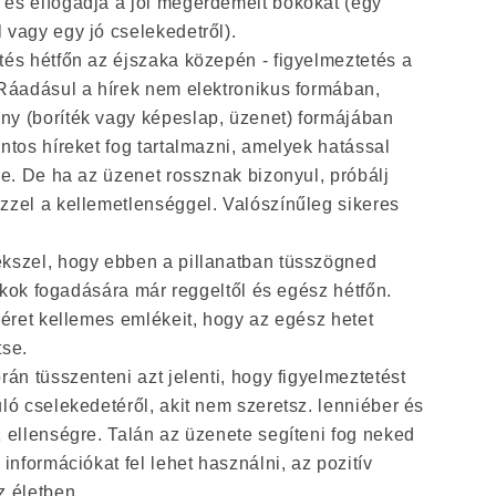
és elfogadja a jól megérdemelt bókokat (egy
 vagy egy jó cselekedetről).
tés hétfőn az éjszaka közepén - figyelmeztetés a
Ráadásul a hírek nem elektronikus formában,
y (boríték vagy képeslap, üzenet) formájában
ntos híreket fog tartalmazni, amelyek hatással
re. De ha az üzenet rossznak bizonyul, próbálj
zzel a kellemetlenséggel. Valószínűleg sikeres
kszel, hogy ebben a pillanatban tüsszögned
 bókok fogadására már reggeltől és egész hétfőn.
séret kellemes emlékeit, hogy az egész hetet
tse.
rán tüsszenteni azt jelenti, hogy figyelmeztetést
ló cselekedetéről, akit nem szeretsz. lenniéber és
 ellenségre. Talán az üzenete segíteni fog neked
információkat fel lehet használni, az pozitív
z életben.