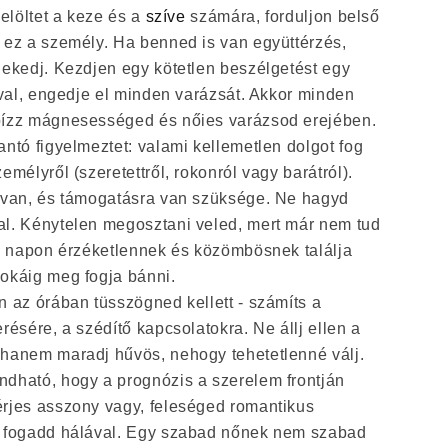
jelöltet a keze és a
szíve
számára, forduljon belső
 ez a személy. Ha benned is van együttérzés,
lekedj. Kezdjen egy kötetlen beszélgetést egy
ával, engedje el minden varázsát. Akkor minden
bízz mágnesességed és nőies varázsod erejében.
ntó figyelmeztet: valami kellemetlen dolgot fog
mélyről (szeretettről, rokonról vagy barátról).
 van, és támogatásra van szüksége. Ne hagyd
l. Kénytelen megosztani veled, mert már nem tud
 a napon érzéketlennek és közömbösnek találja
okáig meg fogja bánni.
 az órában tüsszögned kellett - számíts a
résére, a szédítő kapcsolatokra. Ne állj ellen a
hanem maradj hűvös, nehogy tehetetlenné válj.
dható, hogy a prognózis a szerelem frontján
rjes asszony vagy, feleséged romantikus
, fogadd hálával. Egy szabad nőnek nem szabad