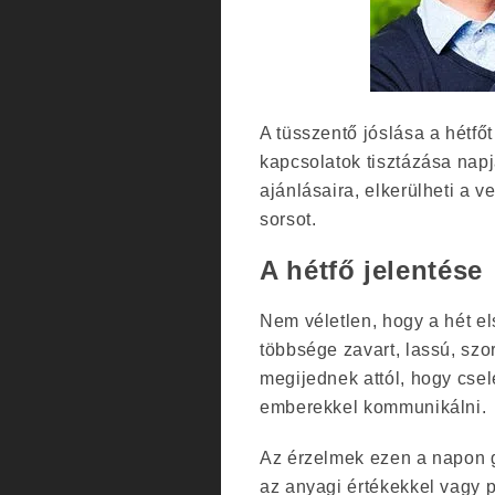
A tüsszentő jóslása a hétfő
kapcsolatok tisztázása napj
ajánlásaira, elkerülheti a 
sorsot.
A hétfő jelentése
Nem véletlen, hogy a hét e
többsége zavart, lassú, sz
megijednek attól, hogy csel
emberekkel kommunikálni.
Az érzelmek ezen a napon g
az anyagi értékekkel vagy 