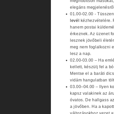
meghódítson másokat, 
elegáns megjelenésről
01.00-02.00 - Tüsszen
levél
kézhezvételére. 
hanem postai küldemén
érkeznek. Az üzenet fo
lesznek jövőbeli életé
meg nem foglalkozni e
lesz a nap.
02.00-03.00 – Ha emlé
kellett, készülj fel a
Mentse el a baráti dic
vidám hangulatban töl
03.00–04.00 – Ilyen ko
kapsz valakinek az áru
óvatos. De hallgass az
a jövőben. Ha a kapott 
változásokhoz vezet a