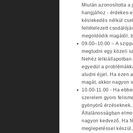
Miután azonosította a 
hangjához - érdekes-e
késlekedés nélkül cse
feltételezett csodálój
megoldódik magától, 
09.00–10.00 – A szippa
megtudni egy közeli sze
Nehéz lelkiállapotban
egyedül a problémákka
aludni éjjel. Ha ezen
magát, akkor nagyon s
10.00-11.00 - Ha ebben
szerelem gyors felisme
gyönyörű érzéseknek, 
Általánosságban elmon
nagyon kedvező. Ha fé
meglepetéssel készül