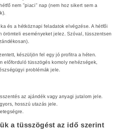
hétfő nem "piaci" nap (nem hoz sikert sem a
k).
nka és a hétköznapi feladatok elvégzése. A hétfői
n örömteli eseményeket jelez. Szóval, tüsszentsen
szándékosan).
entett, készüljön fel egy jó profitra a héten.
án előforduló tüsszögés komoly nehézségek,
észségügyi problémák jele.
üsszentés az ajándék vagy anyagi jutalom jele.
gyors, hosszú utazás jele.
betegségre.
k a tüsszögést az idő szerint