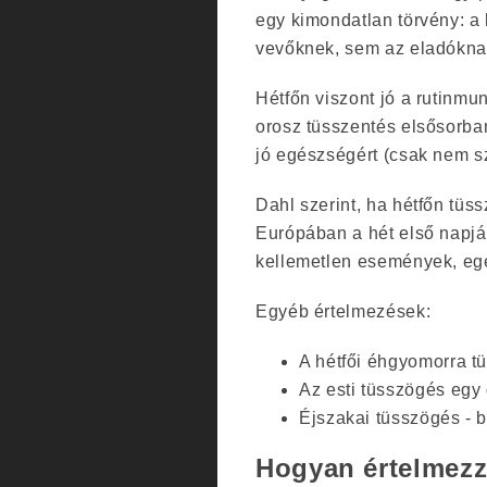
egy kimondatlan törvény: a 
vevőknek, sem az eladókna
Hétfőn viszont jó a rutinmu
orosz tüsszentés elsősorba
jó egészségért (csak nem 
Dahl szerint, ha hétfőn tüssz
Európában a hét első napj
kellemetlen események, eg
Egyéb értelmezések:
A hétfői éhgyomorra t
Az esti tüsszögés egy 
Éjszakai tüsszögés - 
Hogyan értelmezzü