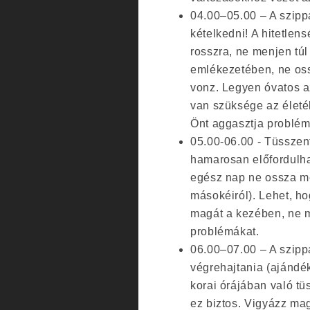
04.00–05.00 – A szippa
kételkedni! A hitetlen
rosszra, ne menjen tú
emlékezetében, ne oss
vonz. Legyen óvatos a
van szüksége az életé
Önt aggasztja problém
05.00-06.00 - Tüsszent
hamarosan előfordulhat
egész nap ne ossza meg
másokéiról). Lehet, ho
magát a kezében, ne me
problémákat.
06.00–07.00 – A szippa
végrehajtania (ajándék
korai órájában való tü
ez biztos. Vigyázz ma