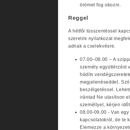
örömet fog okozni.
Reggel
A hétfői tüsszentéssel kapc
szerelmi nyilatkozat megfel
adnak a cselekvésre.
07.00–08.00 – A szippa
személy együttérzést v
hódíts vendégszerete
megjelenéseddel. Szó
beszélgetéssel. Lehet
irántad Ne utasítson e
személlyel, kérjen idő
08.00-09.00 - Van egy
kapcsolatokról, de te
Elemezze a környezetét