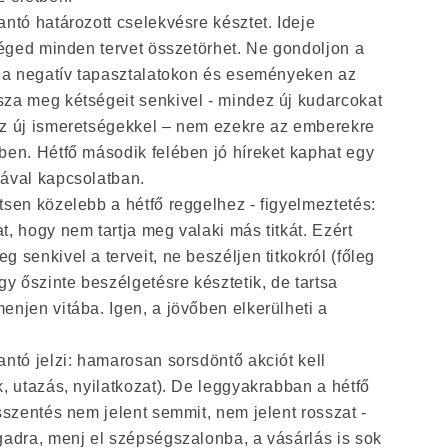
ntó határozott cselekvésre késztet. Ideje
séged minden tervet összetörhet. Ne gondoljon a
l a negatív tapasztalatokon és eseményeken az
za meg kétségeit senkivel - mindez új kudarcokat
z új ismeretségekkel – nem ezekre az emberekre
ben. Hétfő második felében jó híreket kaphat egy
ával kapcsolatban.
sen közelebb a hétfő reggelhez - figyelmeztetés:
, hogy nem tartja meg valaki más titkát. Ezért
 senkivel a terveit, ne beszéljen titkokról (főleg
gy őszinte beszélgetésre késztetik, de tartsa
njen vitába. Igen, a jövőben elkerülheti a
ntó jelzi: hamarosan sorsdöntő akciót kell
, utazás, nyilatkozat). De leggyakrabban a hétfő
sszentés nem jelent semmit, nem jelent rosszat -
gadra, menj el szépségszalonba, a vásárlás is sok