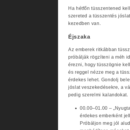
Ha hétfőn tüsszentened kel
szereted a tüsszentés jóslat
kezedben van.
Éjszaka
Az emberek ritkábban tüssz
próbálják rögzíteni a méh i
érezni, hogy tüsszögnie kell
és reggel nézze meg a tüss
érdekes lehet. Gondolj bele
jóslat veszekedésekre, a v
pedig szerelmi kalandokat.
00.00–01.00 – „Nyugtat
érdekes emberként jell
Próbáljon meg jól alud