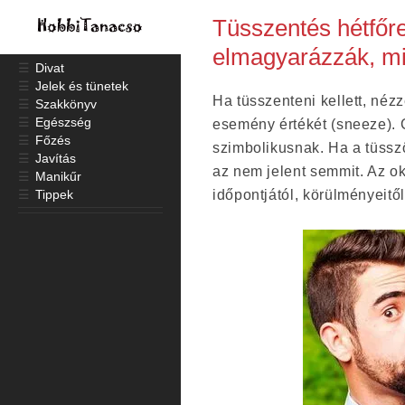
Tüsszentés hétfőre
elmagyarázzák, mit
☰
Divat
☰
Jelek és tünetek
Ha tüsszenteni kellett, néz
☰
Szakkönyv
☰
Egészség
esemény értékét (sneeze). 
☰
Főzés
szimbolikusnak. Ha a tüssz
☰
Javítás
az nem jelent semmit. Az ok
☰
Manikűr
☰
Tippek
időpontjától, körülményeit