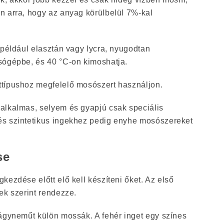
n arra, hogy az anyag körülbelül 7%-kal
 például elasztán vagy lycra, nyugodtan
sógépbe, és 40 °C-on kimoshatja.
típushoz megfelelő mosószert használjon.
alkalmas, selyem és gyapjú csak speciális
és szintetikus ingekhez pedig enyhe mosószereket
se
kezdése előtt elő kell készíteni őket. Az első
ek szerint rendezze.
 ágyneműt külön mossák. A fehér inget egy színes