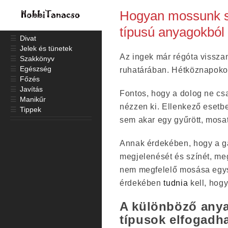
Hogyan mossunk sz
típusú anyagokból
☰
Divat
☰
Jelek és tünetek
Az ingek már régóta visszan
☰
Szakkönyv
☰
Egészség
ruhatárában. Hétköznapokon
☰
Főzés
☰
Javítás
Fontos, hogy a dolog ne csa
☰
Manikűr
nézzen ki. Ellenkező esetb
☰
Tippek
sem akar egy gyűrött, mosa
Annak érdekében, hogy a g
megjelenését és színét, meg
nem megfelelő mosása egys
érdekében
tudnia
kell, hogy
A különböző any
típusok elfogadh