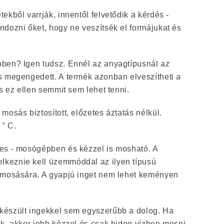
ekből varrják, innentől felvetődik a kérdés -
dozni őket, hogy ne veszítsék el formájukat és
ben? Igen tudsz. Ennél az anyagtípusnál az
s megengedett. A termék azonban elveszítheti a
és ez ellen semmit sem lehet tenni.
mosás biztosított, előzetes áztatás nélkül.
 ° C.
es - mosógépben és kézzel is mosható. A
keznie kell üzemmóddal az ilyen típusú
 mosására. A gyapjú inget nem lehet keményen
készült ingekkel sem egyszerűbb a dolog. Ha
k, akkor jobb kézzel és csak hideg vízben mosni,