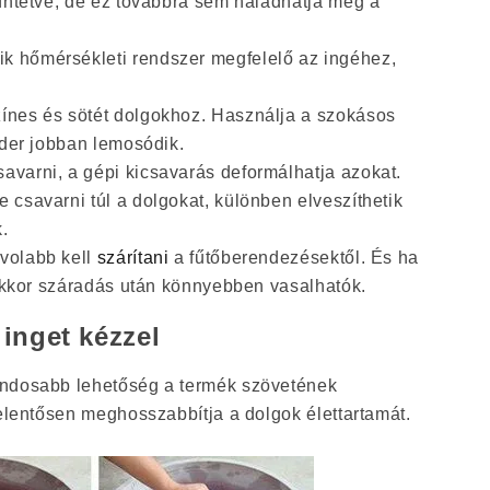
tüntetve, de ez továbbra sem haladhatja meg a
ik hőmérsékleti rendszer megfelelő az ingéhez,
.
zínes és sötét dolgokhoz. Használja a szokásos
úder jobban lemosódik.
savarni, a gépi kicsavarás deformálhatja azokat.
csavarni túl a dolgokat, különben elveszíthetik
.
ávolabb kell
szárítani
a fűtőberendezésektől. És ha
 akkor száradás után könnyebben vasalhatók.
nget kézzel
ondosabb lehetőség a termék szövetének
jelentősen meghosszabbítja a dolgok élettartamát.