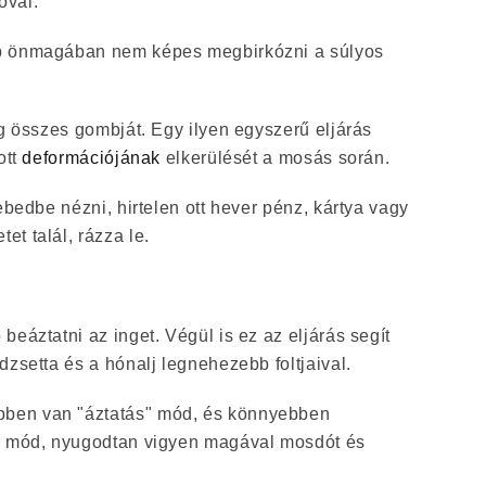
óval.
p önmagában nem képes megbirkózni a súlyos
ng összes gombját. Egy ilyen egyszerű eljárás
ott
deformációjának
elkerülését a mosás során.
ebedbe nézni, hirtelen ott hever pénz, kártya vagy
t talál, rázza le.
beáztatni az inget. Végül is ez az eljárás segít
dzsetta és a hónalj legnehezebb foltjaival.
ben van "áztatás" mód, és könnyebben
en mód, nyugodtan vigyen magával mosdót és