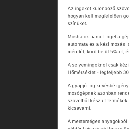
Az ingeket különböző szövet
hogyan kell megfelelően gon
színüket.
Moshatok pamut inget a gép
automata és a kézi mosás i
méretét, körülbelül 5%-ot, 
A selyemingeknél csak kézi 
Hőmérséklet - legfeljebb 30
A gyapjú ing kevésbé igény
mosógépnek azonban rendel
szövetből készült termékek
kicsavarni.
A mesterséges anyagokból 
például viszkózról beszélün