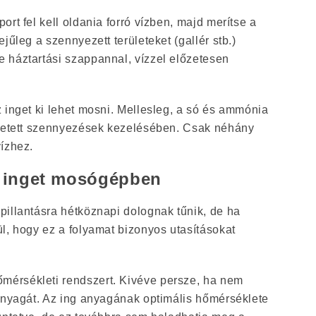
rt fel kell oldania forró vízben, majd merítse a
jűleg a szennyezett területeket (gallér stb.)
 háztartási szappannal, vízzel előzetesen
 inget ki lehet mosni. Mellesleg, a só és ammónia
szetett szennyezések kezelésében. Csak néhány
ízhez.
 inget mosógépben
pillantásra hétköznapi dolognak tűnik, de ha
l, hogy ez a folyamat bizonyos utasításokat
őmérsékleti rendszert. Kivéve persze, ha nem
 anyagát. Az ing anyagának optimális hőmérséklete