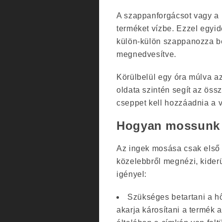
A szappanforgácsot vagy a po
terméket vízbe. Ezzel egyide
külön-külön szappanozza be
megnedvesítve.
Körülbelül egy óra múlva az
oldata szintén segít az ös
cseppet kell hozzáadnia a v
Hogyan mossunk
Az ingek mosása csak első 
közelebbről megnézi, kiderü
igényel:
Szükséges betartani a h
akarja károsítani a termék