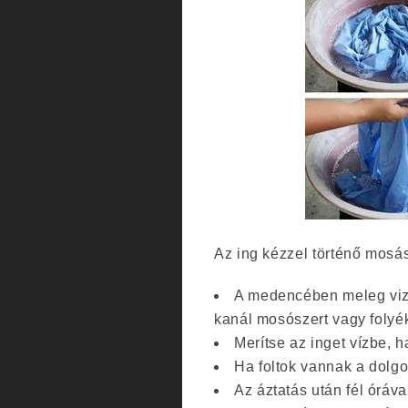
Az ing kézzel történő mosás
A medencében meleg vizet
kanál mosószert vagy folyé
Merítse az inget vízbe, h
Ha foltok vannak a dolg
Az áztatás után fél órával