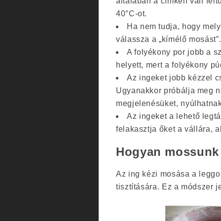
általában a címkén van fel
40°C-ot.
Ha nem tudja, hogy mely
válassza a „kímélő mosást”
A folyékony por jobb a s
helyett, mert a folyékony p
Az ingeket jobb kézzel c
Ugyanakkor próbálja meg ne 
megjelenésüket, nyúlhatnak
Az ingeket a lehető legt
felakasztja őket a vállára,
Hogyan mossunk i
Az ing kézi mosása a legg
tisztítására. Ez a módszer 