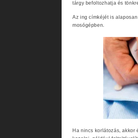
tárgy befoltozhatja és tönkr
Az ing címkéjét is alaposa
mosógépben.
Ha nincs korlátozás, akkor