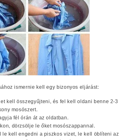
ához ismernie kell egy bizonyos eljárást:
 kell összegyűjteni, és fel kell oldani benne 2-3
kony mosószert.
agyja fél órán át az oldatban.
okon, dörzsölje le őket mosószappannal.
 le kell engedni a piszkos vizet, le kell öblíteni az