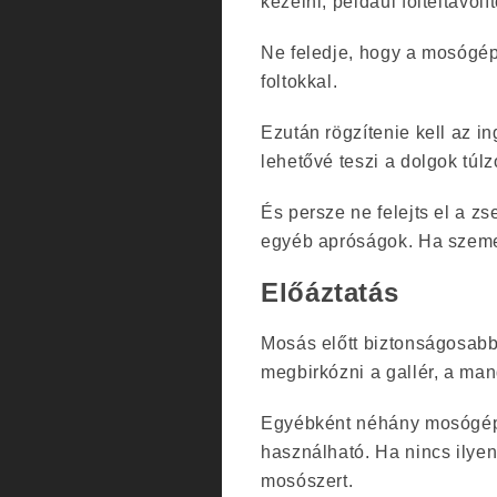
kezelni, például folteltávolít
Ne feledje, hogy a mosógé
foltokkal.
Ezután rögzítenie kell az i
lehetővé teszi a dolgok túlz
És persze ne felejts el a zs
egyéb apróságok. Ha szemete
Előáztatás
Mosás előtt biztonságosabb 
megbirkózni a gallér, a man
Egyébként néhány mosógép
használható. Ha nincs ily
mosószert.