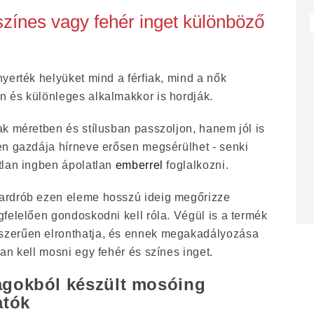
ínes vagy fehér inget különböző
yerték helyüket mind a férfiak, mind a nők
 és különleges alkalmakkor is hordják.
k méretben és stílusban passzoljon, hanem jól is
en gazdája hírneve erősen megsérülhet - senki
tlan ingben ápolatlan
emberrel
foglalkozni.
ardrób ezen eleme hosszú ideig megőrizze
felelően gondoskodni kell róla. Végül is a termék
zerűen elronthatja, és ennek megakadályozása
an kell mosni egy fehér és színes inget.
agokból készült mosóing
atók