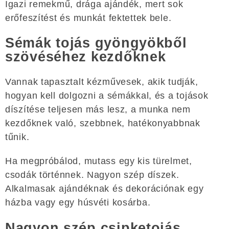
Igazi remekmű, drága ajándék, mert sok
erőfeszítést és munkát fektettek bele.
Sémák tojás gyöngyökből
szövéséhez kezdőknek
Vannak tapasztalt kézművesek, akik tudják,
hogyan kell dolgozni a sémákkal, és a tojások
díszítése teljesen más lesz, a munka nem
kezdőknek való, szebbnek, hatékonyabbnak
tűnik.
Ha megpróbálod, mutass egy kis türelmet,
csodák történnek. Nagyon szép díszek.
Alkalmasak ajándéknak és dekorációnak egy
házba vagy egy húsvéti kosárba.
Nagyon szép csipketojás