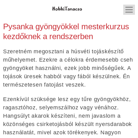
Pysanka gyöngyökkel mesterkurzus
kezdőknek a rendszerben
Szeretném megosztani a húsvéti tojáskészítő
műhelyemet. Ezekre a célokra érdemesebb cseh
gyöngyöket használni, ezek jobb minőségűek. A
tojások üresek habból vagy fából készülnek. Én
természetesen fatojást veszek.
Ezenkívül szüksége lesz egy tűre gyöngyökhöz,
ragasztóhoz, selyemszálhoz vagy vénához.
Hangsúlyt akarok készíteni, nem javaslom a
közönséges csirketojásból készült nyersdarabok
használatát, mivel azok törékenyek. Nagyon