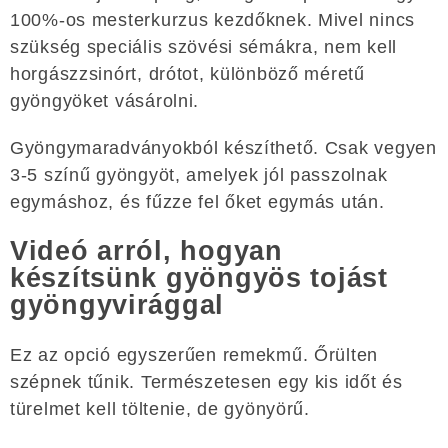
100%-os mesterkurzus kezdőknek. Mivel nincs
szükség speciális szövési sémákra, nem kell
horgászzsinórt, drótot, különböző méretű
gyöngyöket vásárolni.
Gyöngymaradványokból készíthető. Csak vegyen
3-5 színű gyöngyöt, amelyek jól passzolnak
egymáshoz, és fűzze fel őket egymás után.
Videó arról, hogyan
készítsünk gyöngyös tojást
gyöngyvirággal
Ez az opció egyszerűen remekmű. Őrülten
szépnek tűnik. Természetesen egy kis időt és
türelmet kell töltenie, de gyönyörű.