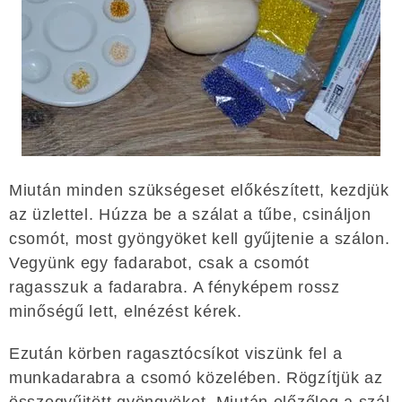
Miután minden szükségeset előkészített, kezdjük
az üzlettel. Húzza be a szálat a tűbe, csináljon
csomót, most gyöngyöket kell gyűjtenie a szálon.
Vegyünk egy fadarabot, csak a csomót
ragasszuk a fadarabra. A fényképem rossz
minőségű lett, elnézést kérek.
Ezután körben ragasztócsíkot viszünk fel a
munkadarabra a csomó közelében. Rögzítjük az
összegyűjtött gyöngyöket. Miután előzőleg a szál