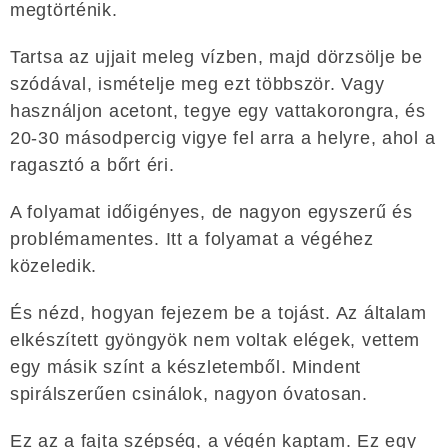
megtörténik.
Tartsa az ujjait meleg vízben, majd dörzsölje be
szódával, ismételje meg ezt többször. Vagy
használjon acetont, tegye egy vattakorongra, és
20-30 másodpercig vigye fel arra a helyre, ahol a
ragasztó a bőrt éri.
A folyamat időigényes, de nagyon egyszerű és
problémamentes. Itt a folyamat a végéhez
közeledik.
És nézd, hogyan fejezem be a tojást. Az általam
elkészített gyöngyök nem voltak elégek, vettem
egy másik színt a készletemből. Mindent
spirálszerűen csinálok, nagyon óvatosan.
Ez az a fajta szépség, a végén kaptam. Ez egy