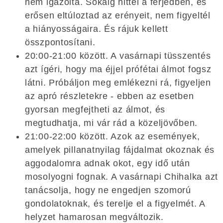
nem igazolta. Sokáig hittél a férjedben, és
erősen eltúloztad az erényeit, nem figyeltél
a hiányosságaira. És rájuk kellett
összpontosítani.
20:00-21:00 között. A vasárnapi tüsszentés
azt ígéri, hogy ma éjjel prófétai álmot fogsz
látni. Próbáljon meg emlékezni rá, figyeljen
az apró részletekre - ebben az esetben
gyorsan megfejtheti az álmot, és
megtudhatja, mi vár rád a közeljövőben.
21:00-22:00 között. Azok az események,
amelyek pillanatnyilag fájdalmat okoznak és
aggodalomra adnak okot, egy idő után
mosolyogni fognak. A vasárnapi Chihalka azt
tanácsolja, hogy ne engedjen szomorú
gondolatoknak, és terelje el a figyelmét. A
helyzet hamarosan megváltozik.