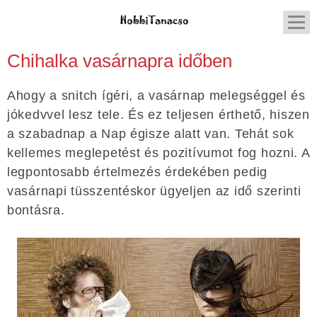
Chihalka vasárnapra időben
Ahogy a snitch ígéri, a vasárnap melegséggel és
jókedvvel lesz tele. És ez teljesen érthető, hiszen
a szabadnap a Nap égisze alatt van. Tehát sok
kellemes meglepetést és pozitívumot fog hozni. A
legpontosabb értelmezés érdekében pedig
vasárnapi tüsszentéskor ügyeljen az idő szerinti
bontásra.