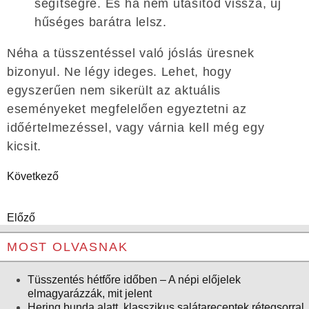
segítségre. És ha nem utasítod vissza, új
hűséges barátra lelsz.
Néha a tüsszentéssel való jóslás üresnek
bizonyul. Ne légy ideges. Lehet, hogy
egyszerűen nem sikerült az aktuális
eseményeket megfelelően egyeztetni az
időértelmezéssel, vagy várnia kell még egy
kicsit.
Következő
Előző
MOST OLVASNAK
Tüsszentés hétfőre időben – A népi előjelek
elmagyarázzák, mit jelent
Hering bunda alatt, klasszikus salátareceptek rétegsorral