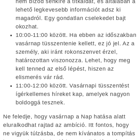
nem bízod senkire a titkaidat, és általában a
lehető legkevesebb információt adsz ki
magadról. Egy gondatlan cselekedet bajt
okozhat.
10:00-11:00 között. Ha ebben az időszakban
vasárnap tüsszentenie kellett, ez jó jel. Az a
személy, aki iránt rokonszenvet érzel,
határozottan viszonozza. Lehet, hogy meg
kell tenned az első lépést, hiszen az
elismerés vár rád.
11:00-12:00 között. Vasárnapi tüsszentést
ígérkellemes híreket kap, amelyek nagyon
boldoggá tesznek.
Ne feledje, hogy vasárnap a Nap hatása alatt
eluralkodhat rajtad az ambíció. Itt fontos, hogy
ne vigyük túlzásba, de nem kívánatos a tompítás