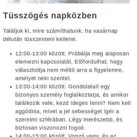
Tüsszögés napközben
Találjuk ki, mire számíthatunk, ha vasárnap
délután tüsszenteni kellene.
12:00-13:00 között. Próbálja meg alaposan
elemezni kapcsolatát. Előfordulhat, hogy
választottja nem méltó arra a figyelemre,
amelyet neki szentel.
13:00-14:00 között. Gondolatait egy
bizonyos személy foglalkoztatja, és amikor
találkozik vele, kezd ideges lenni? Nem kell
aggódnia, mivel a jel sebességet ígér a
szerelmi szférában. Légy merészebb, és
biztosan viszonozni fogod.
14:00-15:00 között. Vonzó vagy, és az