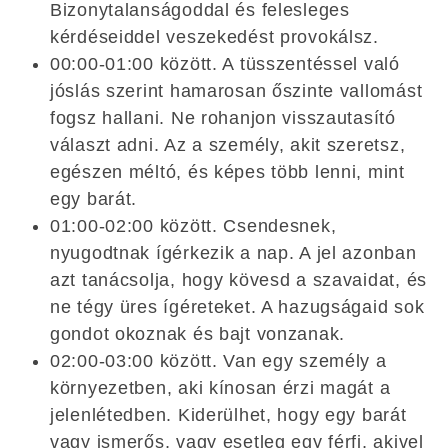
Bizonytalanságoddal és felesleges
kérdéseiddel veszekedést provokálsz.
00:00-01:00 között. A tüsszentéssel való
jóslás szerint hamarosan őszinte vallomást
fogsz hallani. Ne rohanjon visszautasító
választ adni. Az a személy, akit szeretsz,
egészen méltó, és képes több lenni, mint
egy barát.
01:00-02:00 között. Csendesnek,
nyugodtnak ígérkezik a nap. A jel azonban
azt tanácsolja, hogy kövesd a szavaidat, és
ne tégy üres ígéreteket. A hazugságaid sok
gondot okoznak és bajt vonzanak.
02:00-03:00 között. Van egy személy a
környezetben, aki kínosan érzi magát a
jelenlétedben. Kiderülhet, hogy egy barát
vagy ismerős, vagy esetleg egy férfi, akivel