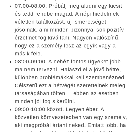
07:00-08:00. Próbálj meg aludni egy kicsit
és tedd rendbe magad. A népi hiedelmek
véletlen találkozást, új ismeretséget
jósolnak, ami minden bizonnyal sok pozitív
érzelmet fog kiváltani. Nagyon valószínű,
hogy ez a személy lesz az egyik vagy a
másik fele.
08:00-09:00. A nehéz fontos ügyeket jobb
ma nem tervezni. Halaszd el a jövő hétre,
különben problémákkal kell szembenézned.
Célszerű ezt a hétvégét szeretteinek meleg
társaságában tölteni – ebben az esetben
minden jól fog sikerülni.
09:00-10:00 között. Legyen éber. A
közvetlen környezetedben van egy személy,
aki megpróbál ártani neked. Emiatt jobb, ha