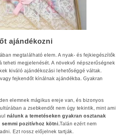
őt ajándékozni
ában megtalálható elem. A nyak- és fejkiegészítők
á teheti megjelenését. A növekvő népszerűségnek
ek kiváló ajándékozási lehetőséggé váltak.
vagy fejkendőt kínálnak ajándékba. Gyakran
nden elemnek mágikus ereje van, és bizonyos
kultúrában a zsebkendőt nem úgy tekintik, mint ami
ául
nálunk a temetéseken gyakran osztanak
 semmi pozitívhoz kötni.
Talán ezért nem
adni. Ezt rossz előjelnek tartják.