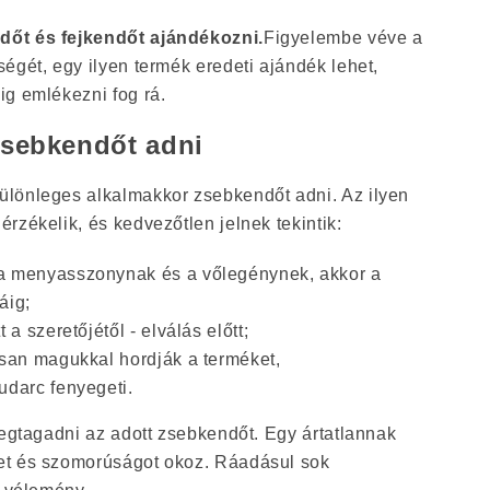
dőt és fejkendőt ajándékozni.
Figyelembe véve a
égét, egy ilyen termék eredeti ajándék lehet,
ig emlékezni fog rá.
zsebkendőt adni
lönleges alkalmakkor zsebkendőt adni. Az ilyen
rzékelik, és kedvezőtlen jelnek tekintik:
a menyasszonynak és a vőlegénynek, akkor a
áig;
 a szeretőjétől - elválás előtt;
osan magukkal hordják a terméket,
udarc fenyegeti.
megtagadni az adott zsebkendőt. Egy ártatlannak
et és szomorúságot okoz. Ráadásul sok