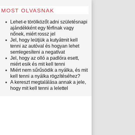
MOST OLVASNAK
Lehet-e törölközőt adni születésnapi
ajándékként egy férfinak vagy
nőnek, miért rossz jel
Jel, hogy leütjük a kutyátmit kell
tenni az autóval és hogyan lehet
semlegesíteni a negatívat
Jel, hogy az olló a padlóra esett,
miért esik és mit kell tenni
Miért nem sűrűsödik a nyálka, és mit
kell tenni a nyálka rögzítéséhez?
A kereszt megtalálása annak a jele,
hogy mit kell tenni a lelettel