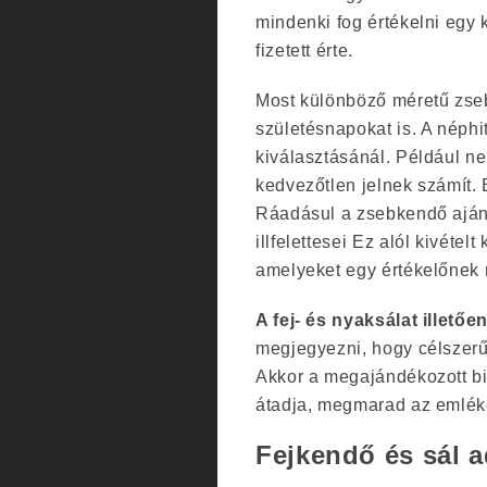
mindenki fog értékelni egy 
fizetett érte.
Most különböző méretű zseb
születésnapokat is. A néph
kiválasztásánál. Például 
kedvezőtlen jelnek számít. 
Ráadásul a zsebkendő ajánd
illfelettesei Ez alól kivéte
amelyeket egy értékelőnek 
A fej- és nyaksálat illető
megjegyezni, hogy célszerű 
Akkor a megajándékozott bi
átadja, megmarad az emlék
Fejkendő és sál 