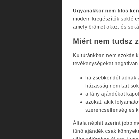
Ugyanakkor nem tilos ken
modern kiegészítők sokféles
amely örömet okoz, és soká
Miért nem tudsz 
Kultúránkban nem szokás kü
tevékenységeket negatívan é
ha zsebkendőt adnak 
házasság nem tart sok
a lány ajándékot kapott
azokat, akik folyamat
szerencsétlenség és k
Általa néphit szerint jobb 
tűnő ajándék csak könnyek