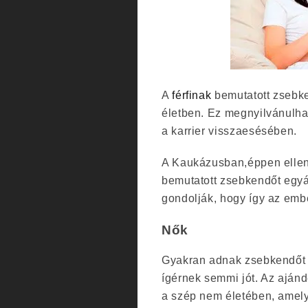
A
férfinak
bemutatott zsebk
életben. Ez megnyilvánulha
a karrier visszaesésében.
A Kaukázusban,éppen ellen
bemutatott zsebkendőt egyál
gondolják, hogy így az ember
Nők
Gyakran adnak zsebkendőt a
ígérnek semmi jót. Az aján
a szép nem életében, amel