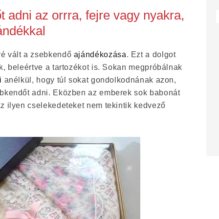
 adni az orrra, fejre vagy nyakra,
jándékkal
vé vált a zsebkendő
ajándékozása
. Ezt a dolgot
k, beleértve a tartozékot is. Sokan megpróbálnak
i
anélkül, hogy túl sokat gondolkodnának azon,
bkendőt adni. Eközben az emberek sok babonát
z ilyen cselekedeteket nem tekintik kedvező