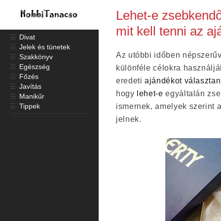
Lehet-e zsebkendőt
mit kell tenni az a
☰
Divat
☰
Jelek és tünetek
Az utóbbi időben népszerű
☰
Szakkönyv
☰
Egészség
különféle célokra használjá
☰
Főzés
eredeti
ajándékot választan
☰
Javítás
hogy
lehet-e
egyáltalán zse
☰
Manikűr
☰
Tippek
ismernek, amelyek szerint a
jelnek.