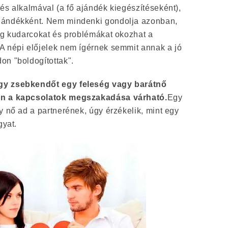
és alkalmával (a fő ajándék kiegészítéseként),
jándékként. Nem mindenki gondolja azonban,
log kudarcokat és problémákat okozhat a
A népi előjelek nem ígérnek semmit annak a jó
on "boldogítottak".
gy zsebkendőt egy feleség vagy barátnő
en a kapcsolatok megszakadása várható.
Egy
y nő ad a partnerének, úgy érzékelik, mint egy
gyat.