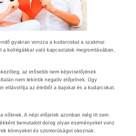
endő gyakran vonzza a kudarcokat a szakmai
t a kollégákkal való kapcsolatok megromlásában,
kezőleg, az erősebb nem képviselőjének
talán nem tekintik negatív előjelnek. Úgy
 eltávolítja az életből a bajokat és a kudarcokat.
 nőknek. A népi előjelek azonban még itt sem
dékként bemutatott dolog olyan eseményeket vonz
yek könnyeket és szomorúságot okoznak.