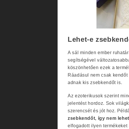
Lehet-e zsebkend
A sál minden ember ruhatár
segítségével változatosabb
köszönhetően ezek a termék
Ráadásul nem csak kendőt 
adnak kis zsebkendőt is.
Az ezoterikusok szerint mi
jelentést hordoz. Sok világ
szerencsét és jót hoz. Péld
zsebkendőt, így nem lehet
elfogadott ilyen termékeket 