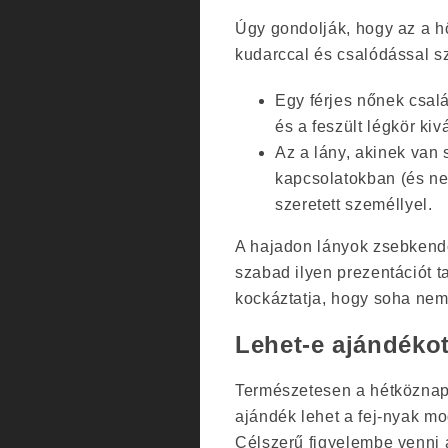
Úgy gondolják, hogy az a h
kudarccal és csalódással 
Egy férjes nőnek csal
és a feszült légkör kivá
Az a lány, akinek van 
kapcsolatokban (és ne
szeretett személlyel.
A hajadon lányok zsebkend
szabad ilyen prezentációt t
kockáztatja, hogy soha nem 
Lehet-e ajándéko
Természetesen a hétköznap
ajándék lehet a fej-nyak 
Célszerű figyelembe venni a