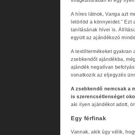
világkultúrában él egy ilye
A híres látnok, Vanga azt 
letörlöd a könnyeidet." Ezt 
tanításának hívei is. Állít
együtt az ajándékozó minde
A textiltermékeket gyakran
zsebkendőt ajándékba, még 
ajándék negatívan befolyás
vonatkozik az eljegyzés ünn
A zsebkendő nemcsak a m
is szerencsétlenséget oko
aki ilyen ajándékot adott, 
Egy férfinak
Vannak, akik úgy vélik, ho