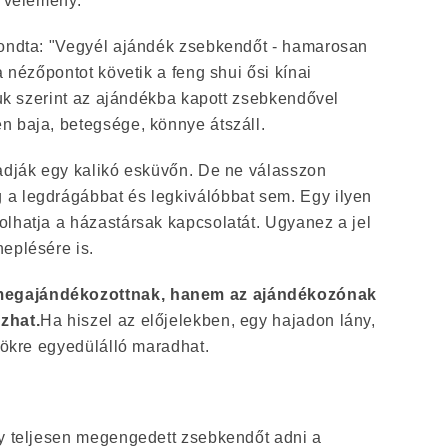
n vélemény.
mondta: "Vegyél ajándék zsebkendőt - hamarosan
a nézőpontot követik a feng shui ősi kínai
ásuk szerint az ajándékba kapott zsebkendővel
n baja, betegsége, könnye átszáll.
 adják egy kalikó esküvőn. De ne válasszon
a legdrágábbat és legkiválóbbat sem. Egy ilyen
olhatja a házastársak kapcsolatát. Ugyanez a jel
eplésére is.
egajándékozottnak, hanem az ajándékozónak
zhat.
Ha hiszel az előjelekben, egy hajadon lány,
örökre egyedülálló maradhat.
gy teljesen megengedett zsebkendőt adni a