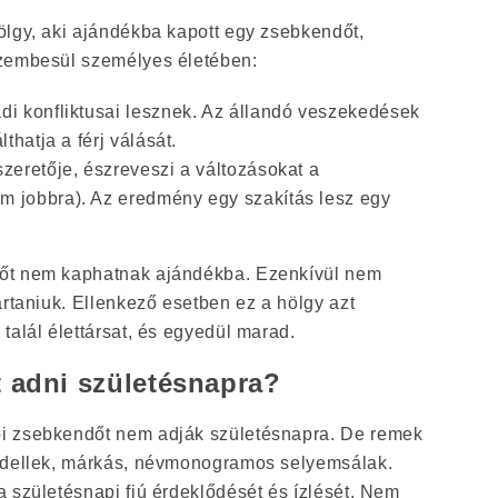
ölgy, aki ajándékba kapott egy zsebkendőt,
szembesül személyes életében:
ádi konfliktusai lesznek. Az állandó veszekedések
lthatja a férj válását.
szeretője, észreveszi a változásokat a
m jobbra). Az eredmény egy szakítás lesz egy
őt nem kaphatnak ajándékba. Ezenkívül nem
artaniuk. Ellenkező esetben ez a hölgy azt
talál élettársat, és egyedül marad.
t adni születésnapra?
i zsebkendőt nem adják születésnapra. De remek
modellek, márkás, névmonogramos selyemsálak.
 születésnapi fiú érdeklődését és ízlését. Nem