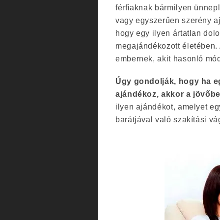
férfiaknak bármilyen ünnepl
vagy egyszerűen szerény a
hogy egy ilyen ártatlan do
megajándékozott életében. 
embernek, akit hasonló mód
Úgy gondolják, hogy ha e
ajándékoz, akkor a jövőb
ilyen ajándékot, amelyet eg
barátjával való szakítási vá