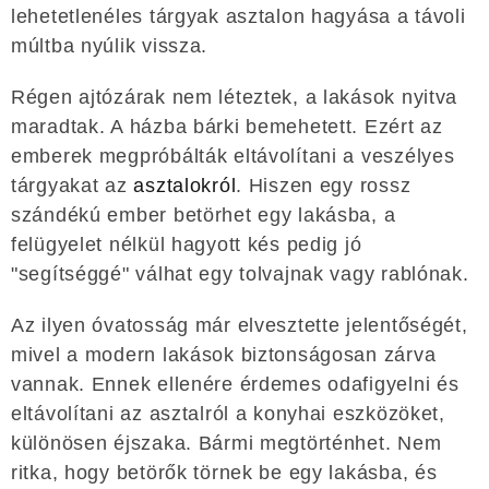
lehetetlenéles tárgyak asztalon hagyása a távoli
múltba nyúlik vissza.
Régen ajtózárak nem léteztek, a lakások nyitva
maradtak. A házba bárki bemehetett. Ezért az
emberek megpróbálták eltávolítani a veszélyes
tárgyakat az
asztalokról
. Hiszen egy rossz
szándékú ember betörhet egy lakásba, a
felügyelet nélkül hagyott kés pedig jó
"segítséggé" válhat egy tolvajnak vagy rablónak.
Az ilyen óvatosság már elvesztette jelentőségét,
mivel a modern lakások biztonságosan zárva
vannak. Ennek ellenére érdemes odafigyelni és
eltávolítani az asztalról a konyhai eszközöket,
különösen éjszaka. Bármi megtörténhet. Nem
ritka, hogy betörők törnek be egy lakásba, és