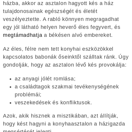
házba, akkor az asztalon hagyott kés a ház
tulajdonosainak egészségét és életét
veszélyeztette. A rabló könnyen megragadhat
egy jól látható helyen heverő éles fegyvert, és
megtámadhatja
a békésen alvó embereket.
Az éles, félre nem tett konyhai eszközökkel
kapcsolatos babonák őseinktől szálltak ránk. Úgy
gondolják, hogy az asztalon lévő kés provokálja:
az anyagi jólét romlása;
a családtagok szakmai tevékenységének
problémái;
veszekedések és konfliktusok.
Azok, akik hisznek a misztikában, azt állítják,
hogy kést hagyni a konyhaasztalon a házigazda
megsértését jelenti.