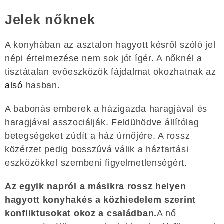
Jelek nőknek
A konyhában az asztalon hagyott késről szóló jel
népi értelmezése nem sok jót ígér. A nőknél a
tisztátalan evőeszközök fájdalmat okozhatnak az
alsó
hasban.
A babonás emberek a házigazda haragjával és
haragjával asszociálják. Feldühödve állítólag
betegségeket zúdít a ház úrnőjére. A rossz
közérzet pedig bosszúvá válik a háztartási
eszközökkel szembeni figyelmetlenségért.
Az egyik napról a másikra rossz helyen
hagyott konyhakés a közhiedelem szerint
konfliktusokat okoz a családban.
A nő