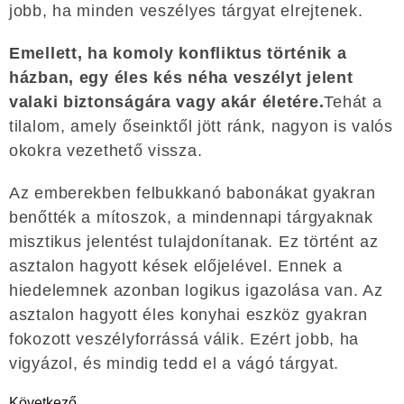
jobb, ha minden veszélyes tárgyat elrejtenek.
Emellett, ha komoly konfliktus történik a
házban, egy éles kés néha veszélyt jelent
valaki biztonságára vagy akár életére.
Tehát a
tilalom, amely őseinktől jött ránk, nagyon is valós
okokra vezethető vissza.
Az emberekben felbukkanó babonákat gyakran
benőtték a mítoszok, a mindennapi tárgyaknak
misztikus jelentést tulajdonítanak. Ez történt az
asztalon hagyott kések előjelével. Ennek a
hiedelemnek azonban logikus igazolása van. Az
asztalon hagyott éles konyhai eszköz gyakran
fokozott veszélyforrássá válik. Ezért jobb, ha
vigyázol, és mindig tedd el a vágó tárgyat.
Következő