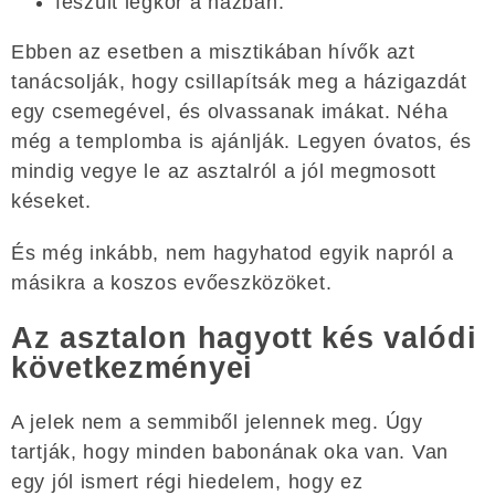
feszült légkör a házban.
Ebben az esetben a misztikában hívők azt
tanácsolják, hogy csillapítsák meg a házigazdát
egy csemegével, és olvassanak imákat. Néha
még a templomba is ajánlják. Legyen óvatos, és
mindig vegye le az asztalról a jól megmosott
késeket.
És még inkább, nem hagyhatod egyik napról a
másikra a koszos evőeszközöket.
Az asztalon hagyott kés valódi
következményei
A jelek nem a semmiből jelennek meg. Úgy
tartják, hogy minden babonának oka van. Van
egy jól ismert régi hiedelem, hogy ez