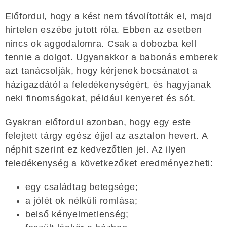
Előfordul, hogy a kést nem távolították el, majd
hirtelen eszébe jutott róla. Ebben az esetben
nincs ok aggodalomra. Csak a dobozba kell
tennie a dolgot. Ugyanakkor a babonás emberek
azt tanácsolják, hogy kérjenek bocsánatot a
házigazdától a feledékenységért, és hagyjanak
neki finomságokat, például kenyeret és sót.
Gyakran előfordul azonban, hogy egy este
felejtett tárgy egész éjjel az asztalon hevert. A
néphit szerint ez kedvezőtlen jel. Az ilyen
feledékenység a következőket eredményezheti:
egy családtag betegsége;
a jólét ok nélküli romlása;
belső kényelmetlenség;