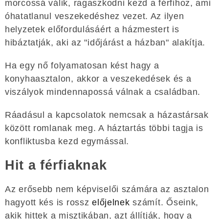
morcossá válik, ragaszkodni kezd a férfihoz, ami
óhatatlanul veszekedéshez vezet. Az ilyen
helyzetek előfordulásáért a házmestert is
hibáztatják, aki az "időjárást a házban" alakítja.
Ha egy nő folyamatosan kést hagy a
konyhaasztalon, akkor a veszekedések és a
viszályok mindennapossá válnak a családban.
Ráadásul a kapcsolatok nemcsak a házastársak
között romlanak meg. A háztartás többi tagja is
konfliktusba kezd egymással.
Hit a férfiaknak
Az erősebb nem képviselői számára az asztalon
hagyott kés is rossz
előjelnek
számít. Őseink,
akik hittek a misztikában, azt állítják, hogy a