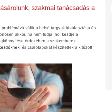
vásárolunk, szakmai tanácsadás a
problémává válik a belső tárgyak kiválasztása és
önösen akkor, ha nem tudja, hol kezdje a
megkönnyítése érdekében a szakemberek
kezdőknek
, és csalólapokat készítettek a kitűzött