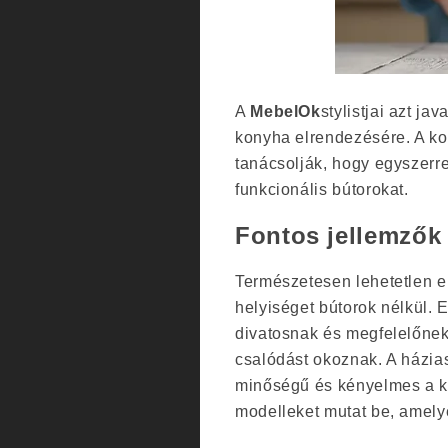
A
MebelOk
stylistjai azt ja
konyha elrendezésére. A ko
tanácsolják, hogy egyszerr
funkcionális bútorokat.
Fontos jellemzők
Természetesen lehetetlen e
helyiséget bútorok nélkül. 
divatosnak és megfelelőnek
csalódást okoznak. A házia
minőségű és kényelmes a kon
modelleket mutat be, amely