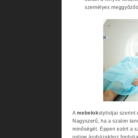
személyes meggyőződé
A
mebelok
stylistjai szerint
Nagyszerű, ha a szalon tan
minőségét. Éppen ezért a s
online áruházakhoz fordulj