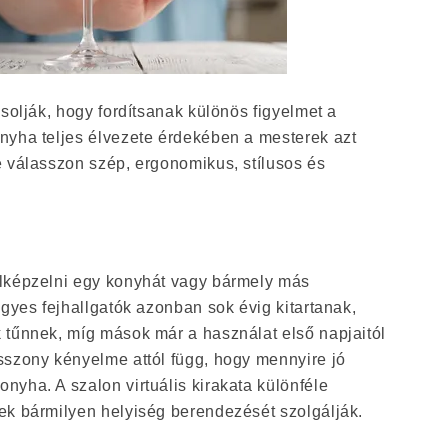
vasolják, hogy fordítsanak különös figyelmet a
nyha teljes élvezete érdekében a mesterek azt
e válasszon szép, ergonomikus, stílusos és
lképzelni egy konyhát vagy bármely más
Egyes fejhallgatók azonban sok évig kitartanak,
 tűnnek, míg mások már a használat első napjaitól
sszony kényelme attól függ, hogy mennyire jó
yha. A szalon virtuális kirakata különféle
ek bármilyen helyiség berendezését szolgálják.