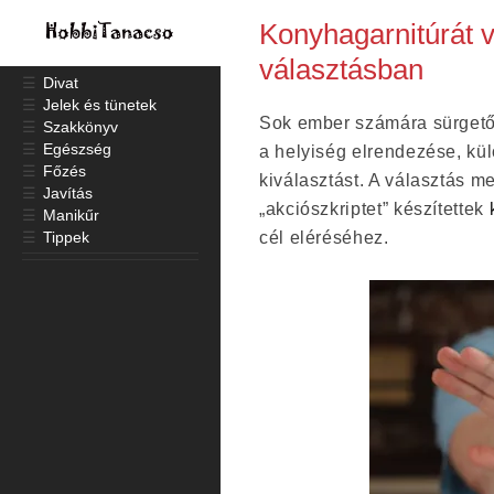
Konyhagarnitúrát 
választásban
☰
Divat
☰
Jelek és tünetek
Sok ember számára sürgető 
☰
Szakkönyv
☰
Egészség
a helyiség elrendezése, kül
☰
Főzés
kiválasztást. A választás 
☰
Javítás
„akciószkriptet” készítettek
☰
Manikűr
☰
Tippek
cél eléréséhez.