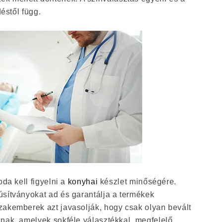
stől függ.
 oda kell figyelni a
konyhai
készlet minőségére.
úsítványokat ad és garantálja a termékek
zakemberek azt javasolják, hogy csak olyan bevált
anak, amelyek sokféle választékkal, megfelelő