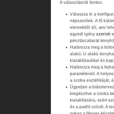
A választásnál fontos:
Válassza ki a konfigur
népszerűek. A fő külön
elemekből áll, ami leh
egyedi igény
szerinti
e
pénztárcabarát konyhá
Határozza meg a bútor a
alakú, U-alakú konyhai
kialakításukkal és kap
Határozza meg a fejha
paramétereit. A helyes
a szoba esztétikáját, á
Ügyeljen a bútorterve
kiegészítve a szoba b
kialakítására, ezért a
és a padló színét. A t
sokan a fényes készlet