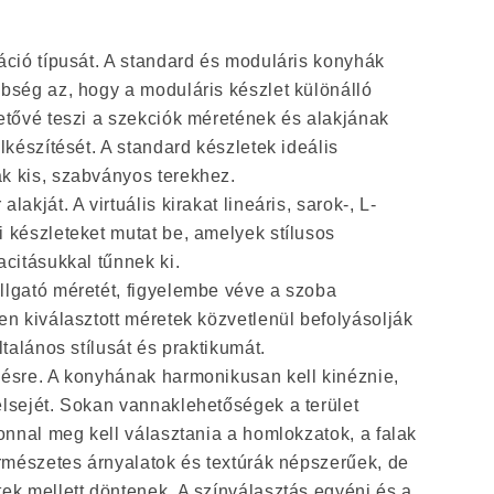
áció típusát. A standard és moduláris konyhák
bség az, hogy a moduláris készlet különálló
etővé teszi a szekciók méretének és alakjának
lkészítését. A standard készletek ideális
k kis, szabványos terekhez.
lakját. A virtuális kirakat lineáris, sarok-, L-
 készleteket mutat be, amelyek stílusos
acitásukkal tűnnek ki.
llgató méretét, figyelembe véve a szoba
en kiválasztott méretek közvetlenül befolyásolják
ltalános stílusát és praktikumát.
zésre. A konyhának harmonikusan kell kinéznie,
elsejét. Sokan vannaklehetőségek a terület
zonnal meg kell választania a homlokzatok, a falak
ermészetes árnyalatok és textúrák népszerűek, de
ek mellett döntenek. A színválasztás egyéni és a