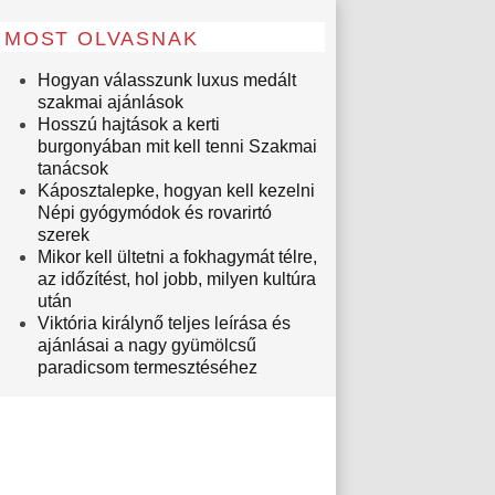
MOST OLVASNAK
Hogyan válasszunk luxus medált
szakmai ajánlások
Hosszú hajtások a kerti
burgonyában mit kell tenni Szakmai
tanácsok
Káposztalepke, hogyan kell kezelni
Népi gyógymódok és rovarirtó
szerek
Mikor kell ültetni a fokhagymát télre,
az időzítést, hol jobb, milyen kultúra
után
Viktória királynő teljes leírása és
ajánlásai a nagy gyümölcsű
paradicsom termesztéséhez