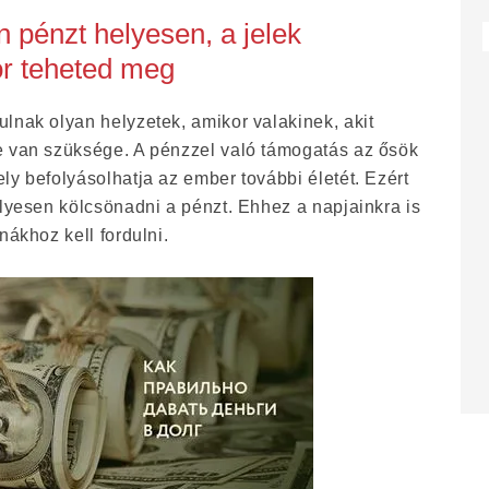
 pénzt helyesen, a jelek
r teheted meg
lnak olyan helyzetek, amikor valakinek, akit
e van szüksége. A pénzzel való támogatás az ősök
ly befolyásolhatja az ember további életét. Ezért
elyesen kölcsönadni a pénzt. Ehhez a napjainkra is
nákhoz kell fordulni.