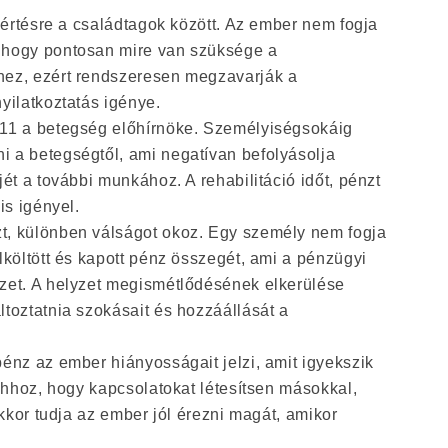
reértésre a családtagok között. Az ember nem fogja
 hogy pontosan mire van szüksége a
hez, ezért rendszeresen megzavarják a
yilatkoztatás igénye.
11 a betegség előhírnöke. Személyiségsokáig
 a betegségtől, ami negatívan befolyásolja
jét a további munkához. A rehabilitáció időt, pénzt
is igényel.
, különben válságot okoz. Egy személy nem fogja
lköltött és kapott pénz összegét, ami a pénzügyi
zet. A helyzet megismétlődésének elkerülése
toztatnia szokásait és hozzáállását a
énz az ember hiányosságait jelzi, amit igyekszik
 Ahhoz, hogy kapcsolatokat létesítsen másokkal,
akkor tudja az ember jól érezni magát, amikor
.