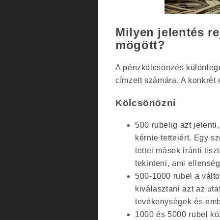
Milyen jelentés r
mögött?
A pénzkölcsönzés különlege
címzett számára. A konkrét 
Kölcsönözni
500 rubelig azt jelent
kérnie tetteiért. Egy 
tettei mások iránti ti
tekinteni, ami ellensé
500-1000 rubel a vált
kiválasztani azt az uta
tevékenységek és emb
1000 és 5000 rubel kö