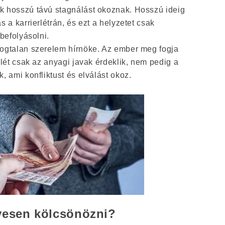
 hosszú távú stagnálást okoznak. Hosszú ideig
 a karrierlétrán, és ezt a helyzetet csak
 befolyásolni.
ogtalan szerelem hírnöke. Az ember meg fogja
elét csak az anyagi javak érdeklik, nem pedig a
, ami konfliktust és elválást okoz.
yesen kölcsönözni?