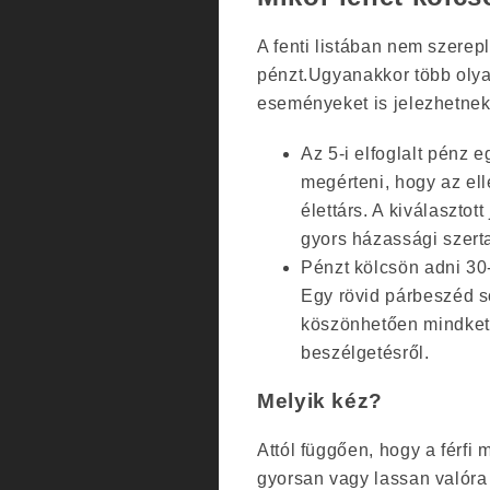
A fenti listában nem szere
pénzt.Ugyanakkor több olyan
eseményeket is jelezhetnek
Az 5-i elfoglalt pénz 
megérteni, hogy az ell
élettárs. A kiválaszto
gyors házassági szerta
Pénzt kölcsön adni 30-
Egy rövid párbeszéd 
köszönhetően mindket
beszélgetésről.
Melyik kéz?
Attól függően, hogy a férfi
gyorsan vagy lassan valóra 