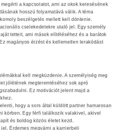
y megérti a kapcsolatot, ami az okok keresésének
dásának hosszú folyamatává válik. A téma
komoly beszélgetés mellett kell döntenie.
racionális cselekedetekre utaló jel. Egy személy
aját tetteit, ami mások elítéléséhez és a barátok
 Ez magányos érzést és kellemetlen lerakódást
e
oblémákkal kell megküzdenie. A személyiség meg
élet jólétének megteremtéséhez sok apró
gszabadulni. Ez motivációt jelent majd a
ekhez.
jelenti, hogy a sors által küldött partner hamarosan
 körben. Egy férfi találkozik valakivel, akivel
apít és boldog közös életet kezd.
jel. Érdemes megvárni a karrierbeli