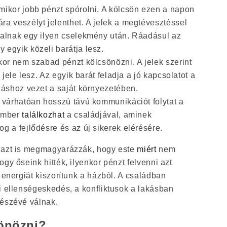
mikor jobb pénzt spórolni. A kölcsön ezen a napon
a veszélyt jelenthet. A jelek a megtévesztéssel
talnak egy ilyen cselekmény után. Ráadásul az
 egyik közeli barátja lesz.
kor nem szabad pénzt kölcsönözni. A jelek szerint
s jele lesz. Az egyik barát feladja a jó kapcsolatot a
dáshoz vezet a saját környezetében.
z várhatóan hosszú távú kommunikációt folytat a
 ember
találkozhat
a családjával, aminek
g a fejlődésre és az új sikerek elérésére.
k azt is megmagyarázzák, hogy este
miért
nem
gy őseink hitték, ilyenkor pénzt felvenni azt
v energiát kiszorítunk a házból. A családban
i ellenségeskedés, a konfliktusok a lakásban
részévé válnak.
sönözni?