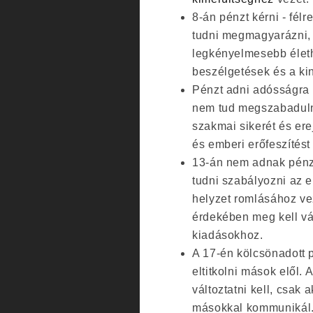
8-án pénzt kérni - fél
tudni megmagyarázni,
legkényelmesebb élet
beszélgetések és a kin
Pénzt adni adósságra 
nem tud megszabadulni
szakmai sikerét és ere
és emberi erőfeszítést 
13-án nem adnak pénzt
tudni szabályozni az e
helyzet romlásához ve
érdekében meg kell vál
kiadásokhoz.
A 17-én kölcsönadott p
eltitkolni mások elől.
változtatni kell, csak 
másokkal kommunikál