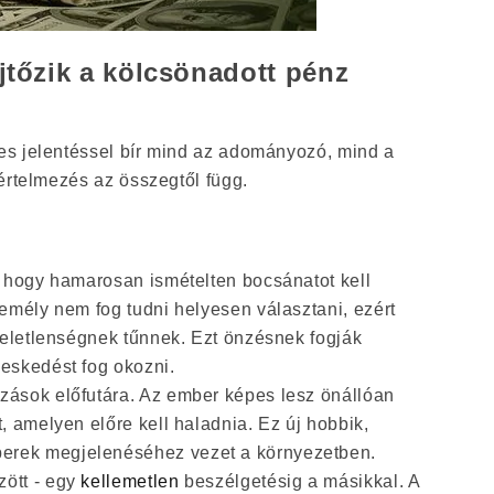
ejtőzik a kölcsönadott pénz
s jelentéssel bír mind az adományozó, mind a
értelmezés az összegtől függ.
i, hogy hamarosan ismételten bocsánatot kell
személy nem fog tudni helyesen választani, ezért
szteletlenségnek tűnnek. Ezt önzésnek fogják
geskedést fog okozni.
ozások előfutára. Az ember képes lesz önállóan
t, amelyen előre kell haladnia. Ez új hobbik,
erek megjelenéséhez vezet a környezetben.
zött - egy
kellemetlen
beszélgetésig a másikkal. A