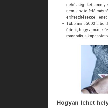
nehézségeket, amelyek
nem lesz felfelé mászás
erőfeszítésekkel lehet
Több mint 5000 a bold
érteni, hogy a másik f
romantikus kapcsolatok
Hogyan lehet hel