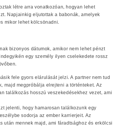
ztak létre arra vonatkozóan, hogyan lehet
zt. Napjainkig eljutottak a babonák, amelyek
 mikor lehet kölcsönadni.
nnak bizonyos dátumok, amikor nem lehet pénzt
ndegyikén egy személy ilyen cselekedete rossz
övőben.
ásik fele gyors elárulását jelzi. A partner nem tud
k, majd megpróbálja elrejteni a történteket. Az
lan találkozás hosszú veszekedésekhez vezet, ami
zt jelenti, hogy hamarosan találkozunk egy
veszélybe sodorja az ember karrierjeit. Az
 után mennek majd, ami fáradtsághoz és erkölcsi