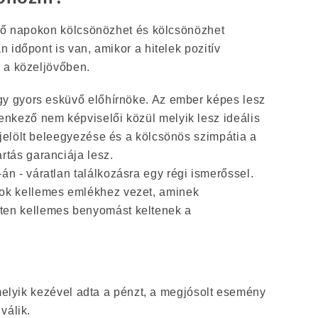
plő napokon kölcsönözhet és kölcsönözhet
 időpont is van, amikor a hitelek pozitív
 a közeljövőben.
egy gyors esküvő előhírnöke. Az ember képes lesz
enkező nem képviselői közül melyik lesz ideális
tt jelölt beleegyezése és a kölcsönös szimpátia a
rtás garanciája lesz.
án - váratlan találkozásra egy régi ismerőssel.
sok kellemes emlékhez vezet, aminek
ten kellemes benyomást keltenek a
 melyik kezével adta a pénzt, a megjósolt esemény
válik.