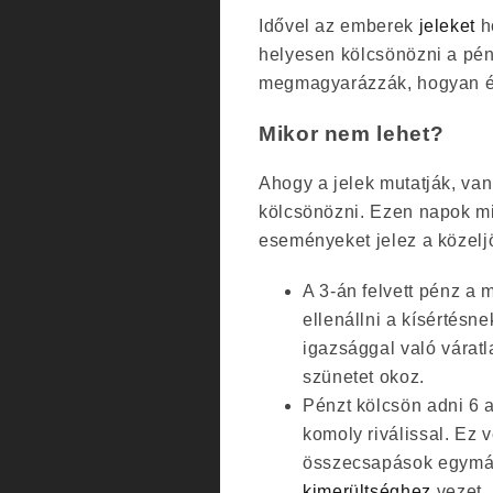
Idővel az emberek
jeleket
ho
helyesen kölcsönözni a pén
megmagyarázzák, hogyan és
Mikor nem lehet?
Ahogy a jelek mutatják, va
kölcsönözni. Ezen napok mi
eseményeket jelez a közelj
A 3-án felvett pénz a m
ellenállni a kísértésne
igazsággal való várat
szünetet okoz.
Pénzt kölcsön adni 6 a
komoly riválissal. Ez 
összecsapások egymás
kimerültséghez
vezet.