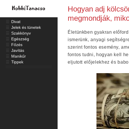
Hogyan adj kölcsön
megmondják, miko
☰
Divat
☰
Jelek és tünetek
Életünkben gyakran előfordu
☰
Szakkönyv
☰
Egészség
ismerünk, anyagi segítségr
☰
Főzés
szerint fontos esemény, ame
☰
Javítás
fontos tudni, hogyan kell h
☰
Manikűr
☰
Tippek
eljutott előjelekhez és babo