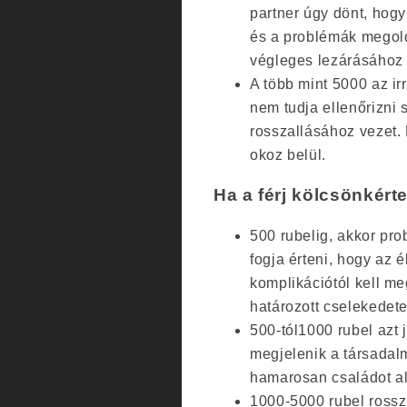
partner úgy dönt, hog
és a problémák megol
végleges lezárásához 
A több mint 5000 az ir
nem tudja ellenőrizni s
rosszallásához vezet.
okoz belül.
Ha a férj kölcsönkért
500 rubelig, akkor pr
fogja érteni, hogy az 
komplikációtól kell me
határozott cselekedet
500-tól1000 rubel azt 
megjelenik a társadalmi
hamarosan családot al
1000-5000 rubel rossz 