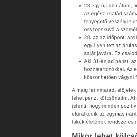
23 egy újabb dátum, a
az egész család számár
fenyegető veszélyre u
összeesküvő a személy
28. az az időpont, ami
egy ilyen tett az árulá
saját javára. Ez csaló
Aki 31-én ad pénzt, a
hozzátartozókkal. Az
köszönhetően vágyni fo
A máig fennmaradt előjele
lehet pénzt kölcsönadni. Aho
jelenti, hogy minden pozití
eluralkodik az egymás iránt
lakók életének rendszeres 
Mikor lehet kölc