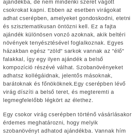
ajándékba, de nem mindenki szeret vágott
csokrokat kapni. Ebben az esetben virágokat
adhat cserépben, amelyeket gondoskodni, etetni
és szisztematikusan öntözni kell. Ez a fajta
ajándék különösen vonzó azoknak, akik beltéri
növények tenyésztésével foglalkoznak. Egyes
házakban egész "zöld" sarkok vannak az "élő"
falakkal, így egy ilyen ajándék a belső
kompozíció részévé válhat. Szobanövényeket
adhatsz kollégáidnak, jelentős másoknak,
barátoknak és főnököknek.Egy cserépben lévő
virág díszíti a belső teret, és megteremti a
legmegfelelőbb légkört az élethez.
Egy csokor virág cserépben történő vásárlásakor
érdemes meghatározni, hogy melyik
szobanövényt adhatod ajándékba. Vannak hím