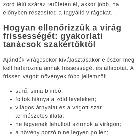
zord télű száraz területen él, akkor jobb, ha
előnyben részesíted a fagyálló virágokat. .
Hogyan ellenőrizzük a virág
frissességét: gyakorlati
tanácsok szakértőktől
Ajándék virágcsokor kiválasztásakor először meg
kell határoznia annak frissességét és állapotát. A
frissen vágott növények főbb jellemzői:
sűrű, sima bimbó;
foltok hiánya a zöld leveleken;
világos árnyalat és a vágott szár
természetes illata;
ne legyenek lehullott szirmok a virágon;
a növény porzóin ne legyen pollen;