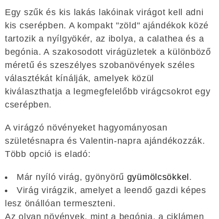
Egy szűk és kis lakás lakóinak virágot kell adni
kis cserépben. A kompakt "zöld" ajándékok közé
tartozik a nyílgyökér, az ibolya, a calathea és a
begónia. A szakosodott virágüzletek a különböző
méretű és szeszélyes szobanövények széles
választékát kínálják, amelyek közül
kiválaszthatja a legmegfelelőbb virágcsokrot egy
cserépben.
A virágzó növényeket hagyományosan
születésnapra és Valentin-napra ajándékozzák.
Több opció is eladó:
Már nyíló virág, gyönyörű
gyümölcsökkel
.
Virág virágzik, amelyet a leendő gazdi képes
lesz önállóan termeszteni.
Az olyan növények, mint a begónia, a ciklámen