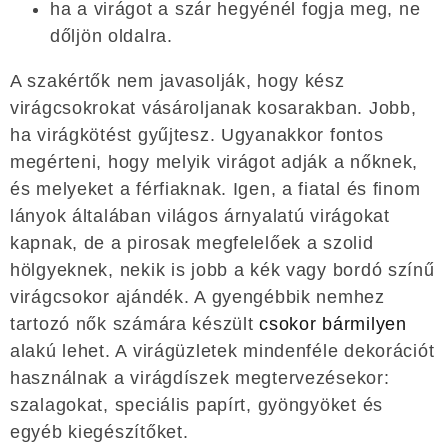
ha a virágot a szár hegyénél fogja meg, ne
dőljön oldalra.
A szakértők nem javasolják, hogy kész
virágcsokrokat vásároljanak kosarakban. Jobb,
ha virágkötést gyűjtesz. Ugyanakkor fontos
megérteni, hogy melyik virágot adják a nőknek,
és melyeket a férfiaknak. Igen, a fiatal és finom
lányok általában világos árnyalatú virágokat
kapnak, de a pirosak megfelelőek a szolid
hölgyeknek, nekik is jobb a kék vagy bordó színű
virágcsokor ajándék. A gyengébbik nemhez
tartozó nők számára készült
csokor bármilyen
alakú lehet. A virágüzletek mindenféle dekorációt
használnak a virágdíszek megtervezésekor:
szalagokat, speciális papírt, gyöngyöket és
egyéb kiegészítőket.