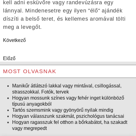
kell adni esküvőre vagy randevúzásra egy
lánnyal. Mindenesetre egy ilyen "élő" ajándék
díszíti a belső teret, és kellemes aromával tölti
meg a levegőt.
Következő
Előző
MOST OLVASNAK
Manikűr átlátszó lakkal vagy mintával, csillogással,
strasszokkal. Fotók, tervek
Hogyan mossunk színes vagy fehér inget különböző
típusú anyagokból
Tartós szemsmink vagy gyönyörű nyilak mindig
Hogyan válasszunk szakmát, pszichológus tanácsai
Hogyan ragasszuk fel otthon a bőrkabátot, ha szakadt
vagy megrepedt